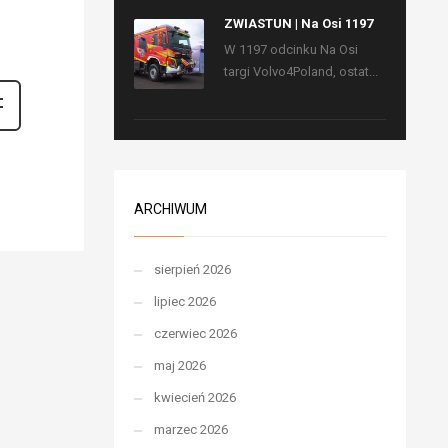
ZWIASTUN | Na Osi 1197
W 1197 odcinku Na Osi
targi Volvo4Poland, ostat...
ARCHIWUM
sierpień 2026
lipiec 2026
czerwiec 2026
maj 2026
kwiecień 2026
marzec 2026