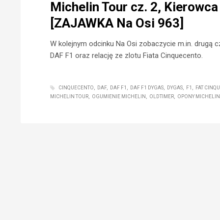
Michelin Tour cz. 2, Kierowca
[ZAJAWKA Na Osi 963]
W kolejnym odcinku Na Osi zobaczycie m.in. drugą cz
DAF F1 oraz relację ze zlotu Fiata Cinquecento.
CINQUECENTO
DAF
DAF F1
DAF F1 DYGAS
DYGAS
F1
FAT CINQ
MICHELIN TOUR
OGUMIENIE MICHELIN
OLDTIMER
OPONY MICHELIN