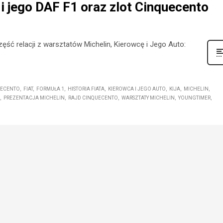
 i jego DAF F1 oraz zlot Cinquecento
ęść relacji z warsztatów Michelin, Kierowcę i Jego Auto:
UECENTO
FIAT
FORMUŁA 1
HISTORIA FIATA
KIEROWCA I JEGO AUTO
KIJA
MICHELIN
PREZENTACJA MICHELIN
RAJD CINQUECENTO
WARSZTATY MICHELIN
YOUNGTIMER