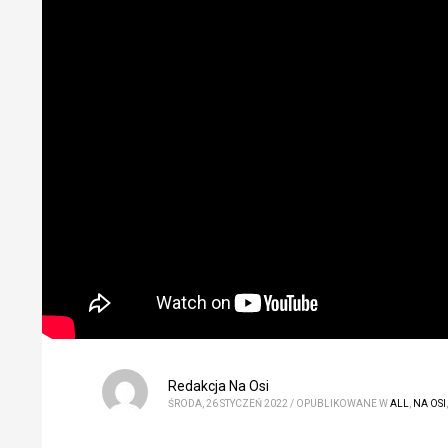
Redakcja Na Osi
ŚRODA, 26 STYCZEŃ 2022
/
OPUBLIKOWANE W
ALL
,
NA OSI