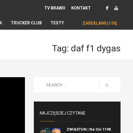
TV BRAWO
KONTAKT
K
TRUCKER CLUB
TESTY
ZAREKLAMUJ SIĘ
Tag: daf f1 dygas
NAJCZĘŚCIEJ CZYTANE
ZWIASTUN | Na Osi 1198