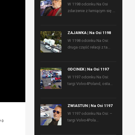
W 1198 odcinku Na Osi
zdarzenie z łamiącym się ...
ZAJAWKA | Na Osi 1198
W 1198 odcinku Na Osi:
druga część relacji z ta...
ODCINEK | Na Osi 1197
W 1197 odcinku Na Osi:
targi Volvo4Poland, osta...
ZWIASTUN | Na Osi 1197
W 1197 odcinku Na Osi: –
targi Volvo4Pola...
0