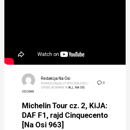
Redakcja Na Osi
0
PONIEDZIAŁEK, 31 STYCZEŃ 2022
/
OPUBLIKOWANE W
ALL
,
NA OSI
,
ODCINKI
Michelin Tour cz. 2, KiJA:
DAF F1, rajd Cinquecento
[Na Osi 963]