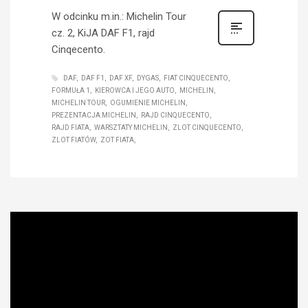
W odcinku m.in.: Michelin Tour
cz. 2, KiJA DAF F1, rajd
Cinqecento.
DAF
DAF F1
DAF XF
DYGAS
FIAT CINQUECENTO
FORMUŁA 1
KIEROWCA I JEGO AUTO
MICHELIN
MICHELIN TOUR
OGUMIENIE MICHELIN
PREZENTACJA MICHELIN
RAJD CINQUECENTO
RAJD FIATA
WARSZTATY MICHELIN
ZLOT CINQUECENTO
ZLOT FIATÓW
ZOT FIATA