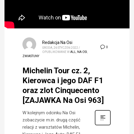
Redakcja Na Osi
0
ŚRODA, 26 STYCZEŃ 2022
/
OPUBLIKOWANE W
ALL
,
NA OSI
,
ZWIASTUNY
Michelin Tour cz. 2,
Kierowca i jego DAF F1
oraz zlot Cinquecento
[ZAJAWKA Na Osi 963]
W kolejnym odcinku Na Osi
zobaczycie m.in. drugą część
relacji z warsztatów Michelin,