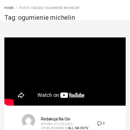
HOME
POSTS TAGGED "OGUMIENIE MICHELIN"
Tag: ogumienie michelin
Redakcja Na Osi
0
WTOREK, 01 LUTY 2022
/
OPUBLIKOWANE W
ALL
,
NA OSI TV
,