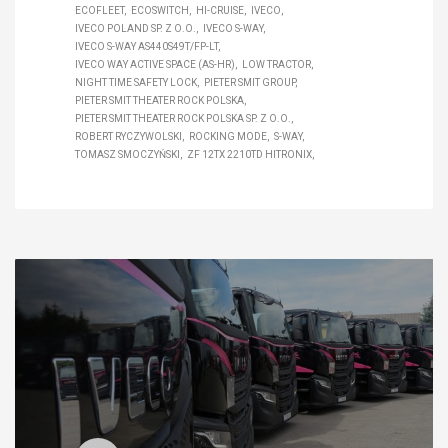
ECOFLEET
ECOSWITCH
HI-CRUISE
IVECO
IVECO POLAND SP. Z O.O.
IVECO S-WAY
IVECO S-WAY AS440S49T/FP-LT
IVECO WAY ACTIVE SPACE (AS-HR)
LOW TRACTOR
NIGHT TIME SAFETY LOCK
PIETER SMIT GROUP
PIETER SMIT THEATER ROCK POLSKA
PIETER SMIT THEATER ROCK POLSKA SP. Z O.O.
ROBERT RYCZYWOLSKI
ROCKING MODE
S-WAY
TOMASZ SMOCZYŃSKI
ZF 12TX 2210TD HITRONIX