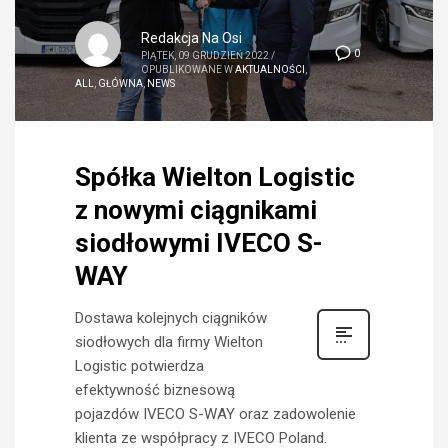
Redakcja Na Osi
0
PIĄTEK, 09 GRUDZIEŃ 2022
/
OPUBLIKOWANE W
AKTUALNOŚCI
,
ALL
,
GŁÓWNA
,
NEWS
Spółka Wielton Logistic
z nowymi ciągnikami
siodłowymi IVECO S-
WAY
Dostawa kolejnych ciągników
siodłowych dla firmy Wielton
Logistic potwierdza
efektywność biznesową
pojazdów IVECO S-WAY oraz zadowolenie
klienta ze współpracy z IVECO Poland.