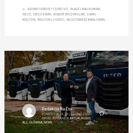
460 KM CURSOR 11 EURO VI E
BŁAŻEJ WALKOWIAK
IVECO
IVECO S-WAY
ROBERT RYCZYWOLSKI
S-WAY
WIELTON
WIELTON LOGISTIC
WŁODZIMIERZ MASŁOWSKI
Redakcja Na Osi
0
PONIEDZIAŁEK, 28 LISTOPAD 2022
/
OPUBLIKOWANE W
AKTUALNOŚCI
,
ALL
,
GŁÓWNA
,
NEWS