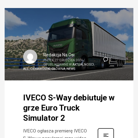
Redakcja Na Osi
0
PIĄTEK, 27 GRUDZIEŃ 2024
/
OPUBLIKOWANE W
AKTUALNOŚCI
,
ALL
,
CIEKAWOSTKI
,
GŁÓWNA
,
NEWS
IVECO S-Way debiutuje w
grze Euro Truck
Simulator 2
IVECO ogłasza premierę IVECO