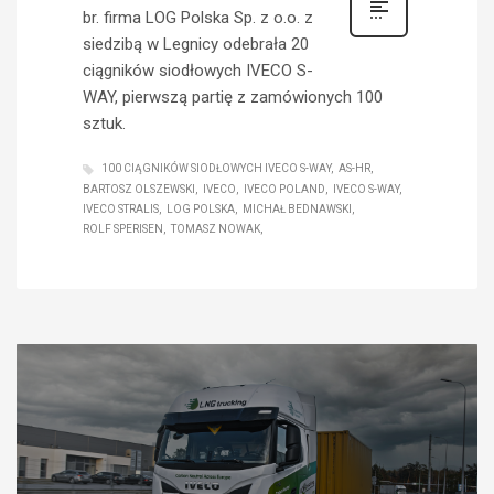
br. firma LOG Polska Sp. z o.o. z
siedzibą w Legnicy odebrała 20
ciągników siodłowych IVECO S-
WAY, pierwszą partię z zamówionych 100
sztuk.
100 CIĄGNIKÓW SIODŁOWYCH IVECO S-WAY
AS-HR
BARTOSZ OLSZEWSKI
IVECO
IVECO POLAND
IVECO S-WAY
IVECO STRALIS
LOG POLSKA
MICHAŁ BEDNAWSKI
ROLF SPERISEN
TOMASZ NOWAK