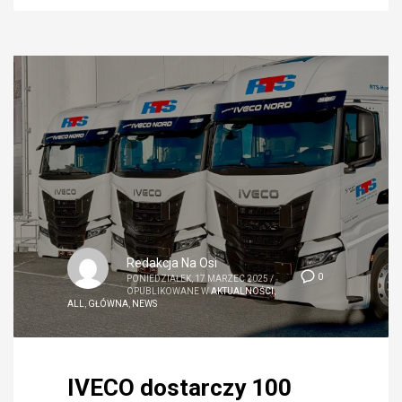
Redakcja Na Osi
0
PONIEDZIAŁEK, 17 MARZEC 2025
/
OPUBLIKOWANE W
AKTUALNOŚCI
,
ALL
,
GŁÓWNA
,
NEWS
IVECO dostarczy 100