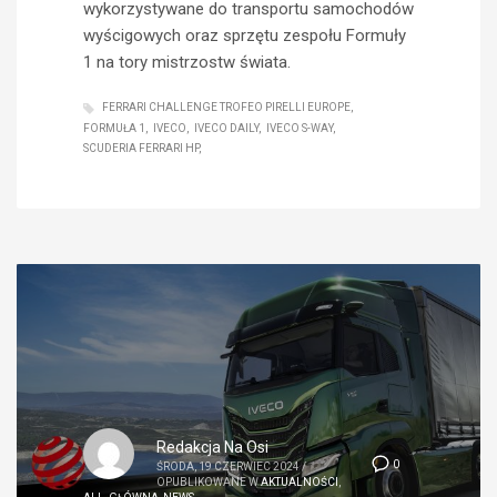
wykorzystywane do transportu samochodów
wyścigowych oraz sprzętu zespołu Formuły
1 na tory mistrzostw świata.
FERRARI CHALLENGE TROFEO PIRELLI EUROPE
FORMUŁA 1
IVECO
IVECO DAILY
IVECO S-WAY
SCUDERIA FERRARI HP
Redakcja Na Osi
0
ŚRODA, 19 CZERWIEC 2024
/
OPUBLIKOWANE W
AKTUALNOŚCI
,