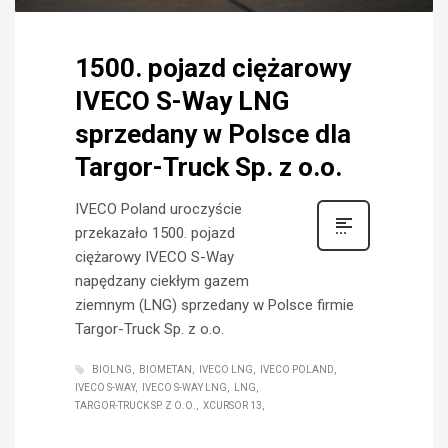
1500. pojazd ciężarowy
IVECO S-Way LNG
sprzedany w Polsce dla
Targor-Truck Sp. z o.o.
IVECO Poland uroczyście
przekazało 1500. pojazd
ciężarowy IVECO S-Way
napędzany ciekłym gazem
ziemnym (LNG) sprzedany w Polsce firmie
Targor-Truck Sp. z o.o.
BIOLNG
BIOMETAN
IVECO LNG
IVECO POLAND
IVECO S-WAY
IVECO S-WAY LNG
LNG
TARGOR-TRUCK SP. Z O.O.
XCURSOR 13