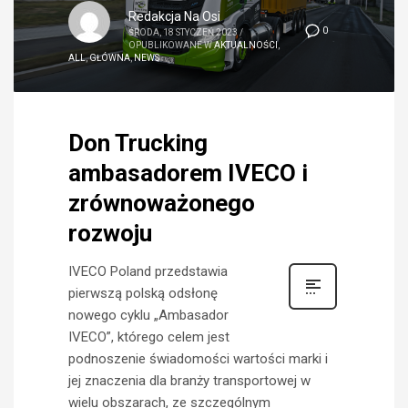
Redakcja Na Osi
0
ŚRODA, 18 STYCZEŃ 2023
/
OPUBLIKOWANE W
AKTUALNOŚCI
,
ALL
,
GŁÓWNA
,
NEWS
Don Trucking
ambasadorem IVECO i
zrównoważonego
rozwoju
IVECO Poland przedstawia
pierwszą polską odsłonę
nowego cyklu „Ambasador
IVECO”, którego celem jest
podnoszenie świadomości wartości marki i
jej znaczenia dla branży transportowej w
wielu obszarach, ze szczególnym