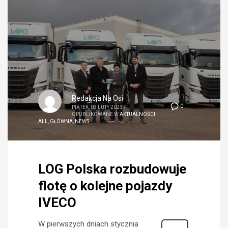
Redakcja Na Osi
0
PIĄTEK, 03 LUTY 2023
/
OPUBLIKOWANE W
AKTUALNOŚCI
,
ALL
,
GŁÓWNA
,
NEWS
LOG Polska rozbudowuje
flotę o kolejne pojazdy
IVECO
W pierwszych dniach stycznia