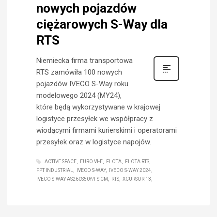
nowych pojazdów
ciężarowych S-Way dla
RTS
Niemiecka firma transportowa
RTS zamówiła 100 nowych
pojazdów IVECO S-Way roku
modelowego 2024 (MY24),
które będą wykorzystywane w krajowej
logistyce przesyłek we współpracy z
wiodącymi firmami kurierskimi i operatorami
przesyłek oraz w logistyce napojów.
ACTIVE SPACE
EURO VI-E
FLOTA
FLOTA RTS
FPT INDUSTRIAL
IVECO S-WAY
IVECO S-WAY 2024
IVECO S-WAY AS260S50Y/FS CM
RTS
XCURSOR 13