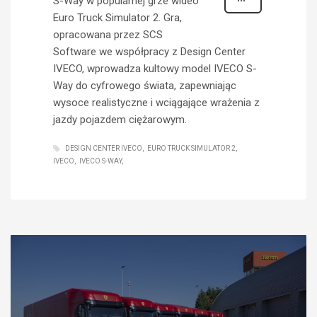
S-Way w popularnej grze wideo
Euro Truck Simulator 2. Gra,
opracowana przez SCS
Software we współpracy z Design Center
IVECO, wprowadza kultowy model IVECO S-
Way do cyfrowego świata, zapewniając
wysoce realistyczne i wciągające wrażenia z
jazdy pojazdem ciężarowym.
DESIGN CENTER IVECO
EURO TRUCK SIMULATOR 2
IVECO
IVECO S-WAY