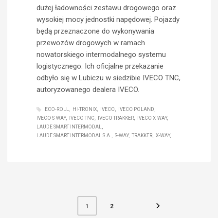
dużej ładowności zestawu drogowego oraz
wysokiej mocy jednostki napędowej. Pojazdy
będą przeznaczone do wykonywania
przewozów drogowych w ramach
nowatorskiego intermodalnego systemu
logistycznego. Ich oficjalne przekazanie
odbyło się w Lubiczu w siedzibie IVECO TNC,
autoryzowanego dealera IVECO.
ECO-ROLL
HI-TRONIX
IVECO
IVECO POLAND
IVECO S-WAY
IVECO TNC
IVECO TRAKKER
IVECO X-WAY
LAUDE SMART INTERMODAL
LAUDE SMART INTERMODAL S.A.
S-WAY
TRAKKER
X-WAY
2
1