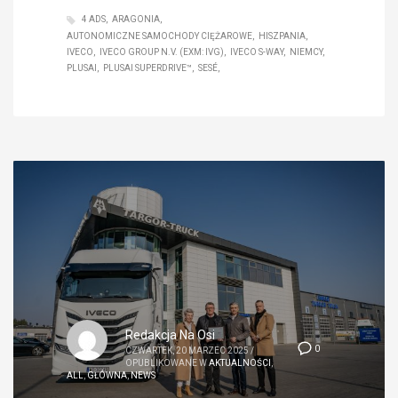
4 ADS
ARAGONIA
AUTONOMICZNE SAMOCHODY CIĘŻAROWE
HISZPANIA
IVECO
IVECO GROUP N.V. (EXM: IVG)
IVECO S-WAY
NIEMCY
PLUSAI
PLUSAI SUPERDRIVE™
SESÉ
Redakcja Na Osi
0
CZWARTEK, 20 MARZEC 2025
/
OPUBLIKOWANE W
AKTUALNOŚCI
,
ALL
,
GŁÓWNA
,
NEWS