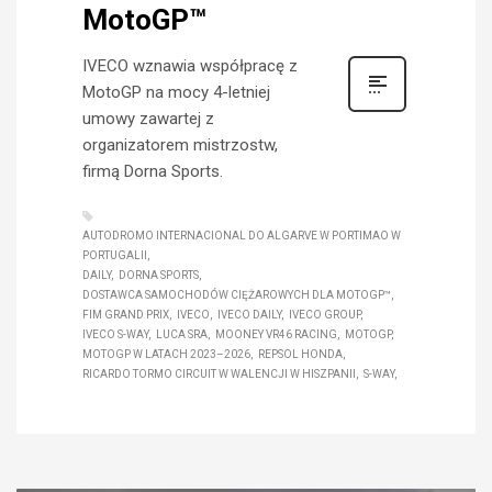
MotoGP™
IVECO wznawia współpracę z
MotoGP na mocy 4-letniej
umowy zawartej z
organizatorem mistrzostw,
firmą Dorna Sports.
AUTODROMO INTERNACIONAL DO ALGARVE W PORTIMAO W
PORTUGALII
DAILY
DORNA SPORTS
DOSTAWCA SAMOCHODÓW CIĘŻAROWYCH DLA MOTOGP™
FIM GRAND PRIX
IVECO
IVECO DAILY
IVECO GROUP
IVECO S-WAY
LUCA SRA
MOONEY VR46 RACING
MOTOGP
MOTOGP W LATACH 2023–2026
REPSOL HONDA
RICARDO TORMO CIRCUIT W WALENCJI W HISZPANII
S-WAY