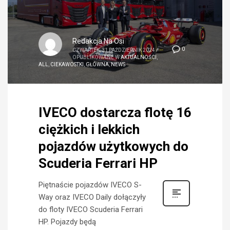
Redakcja Na Osi
0
CZWARTEK, 31 PAŹDZIERNIK 2024
/
OPUBLIKOWANE W
AKTUALNOŚCI
,
ALL
,
CIEKAWOSTKI
,
GŁÓWNA
,
NEWS
IVECO dostarcza flotę 16
ciężkich i lekkich
pojazdów użytkowych do
Scuderia Ferrari HP
Piętnaście pojazdów IVECO S-
Way oraz IVECO Daily dołączyły
do floty IVECO Scuderia Ferrari
HP. Pojazdy będą