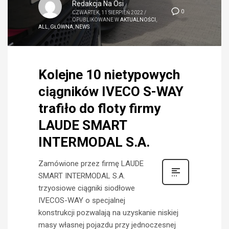
Redakcja Na Osi
0
CZWARTEK, 11 SIERPIEŃ 2022
/
OPUBLIKOWANE W
AKTUALNOŚCI
,
ALL
,
GŁÓWNA
,
NEWS
Kolejne 10 nietypowych
ciągników IVECO S-WAY
trafiło do floty firmy
LAUDE SMART
INTERMODAL S.A.
Zamówione przez firmę LAUDE
SMART INTERMODAL S.A.
trzyosiowe ciągniki siodłowe
IVECOS-WAY o specjalnej
konstrukcji pozwalają na uzyskanie niskiej
masy własnej pojazdu przy jednoczesnej