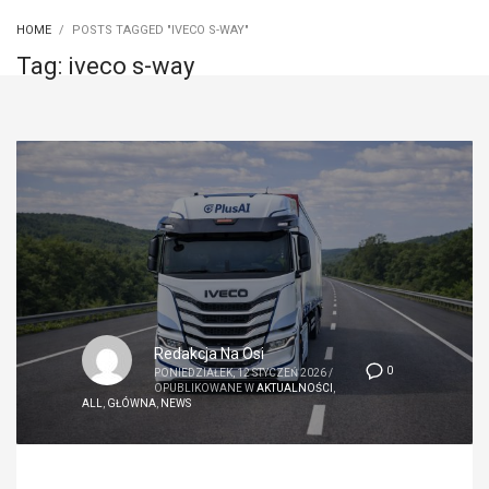
HOME
POSTS TAGGED "IVECO S-WAY"
Tag: iveco s-way
Redakcja Na Osi
0
PONIEDZIAŁEK, 12 STYCZEŃ 2026
/
OPUBLIKOWANE W
AKTUALNOŚCI
,
ALL
,
GŁÓWNA
,
NEWS