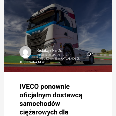
Redakcja Na Osi
0
WTOREK, 28 MARZEC 2023
/
OPUBLIKOWANE W
AKTUALNOŚCI
,
ALL
,
GŁÓWNA
,
NEWS
IVECO ponownie
oficjalnym dostawcą
samochodów
ciężarowych dla