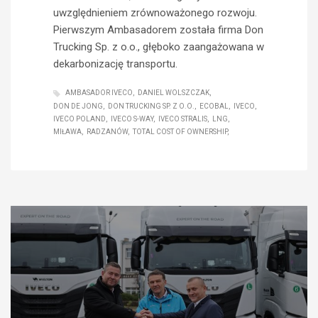
uwzględnieniem zrównoważonego rozwoju.
Pierwszym Ambasadorem została firma Don
Trucking Sp. z o.o., głęboko zaangażowana w
dekarbonizację transportu.
AMBASADOR IVECO
DANIEL WOLSZCZAK
DON DE JONG
DON TRUCKING SP. Z O.O.
ECOBAL
IVECO
IVECO POLAND
IVECO S-WAY
IVECO STRALIS
LNG
MIŁAWA
RADZANÓW
TOTAL COST OF OWNERSHIP