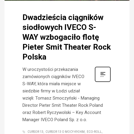
Dwadzieścia ciągników
siodłowych IVECO S-
WAY wzbogaciło flotę
Pieter Smit Theater Rock
Polska
W uroczystości przekazania
zamówionych ciągników IVECO
S-WAY, która miała miejsce w
siedzibie firmy w Łodzi udział
wzięli: Tomasz Smoczyński - Managing
Director Pieter Smit Theater Rock Poland
oraz Robert Ryczywolski – Key Account
Manager IVECO Poland Sp. z o.o.
CURSOR 13
CURSOR 13 O MOCY 490 KM
ECO-ROLL