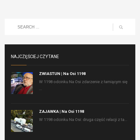
NAJCZĘŚCIEJ CZYTANE
ZWIASTUN | Na Osi 1198
W 1198 odcinku Na Osi zdarzenie z łamiącym się
...
ZAJAWKA | Na Osi 1198
W 1198 odcinku Na Osi: druga część relacji z ta...