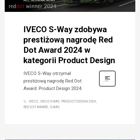
ALL
,
GŁÓWNA
,
NEWS
IVECO S-Way zdobywa
prestiżową nagrodę Red
Dot Award 2024 w
kategorii Product Design
IVECO S-Way otrzymał
prestiżową nagrodę Red Dot
Award: Product Design 2024.
IVECO
IVECO S-WAY
PRODUCT DESIGN 2024
RED DOT AWARD
S-WAY