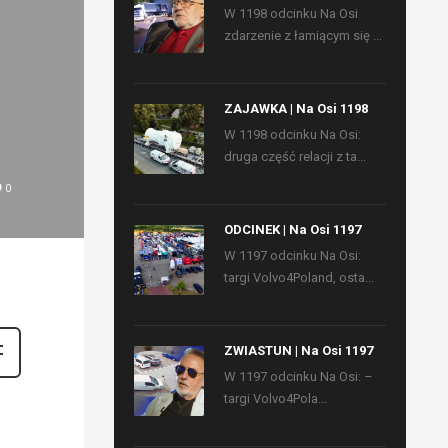
W 1198 odcinku Na Osi
zdarzenie z łamiącym się ...
ZAJAWKA | Na Osi 1198
W 1198 odcinku Na Osi:
druga część relacji z ta...
0
ODCINEK | Na Osi 1197
W 1197 odcinku Na Osi:
targi Volvo4Poland, osta...
ZWIASTUN | Na Osi 1197
W 1197 odcinku Na Osi: –
targi Volvo4Pola...