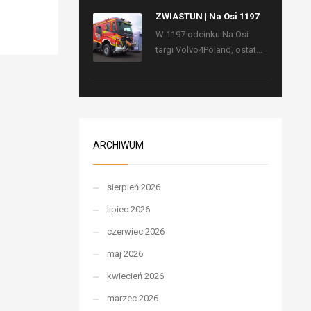
ZWIASTUN | Na Osi 1197
W 1197 odcinku Na Osi
targi Volvo4Poland, ostat...
ARCHIWUM
sierpień 2026
lipiec 2026
czerwiec 2026
maj 2026
kwiecień 2026
marzec 2026