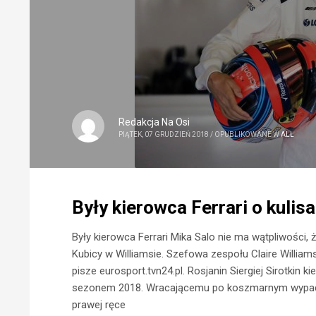
Redakcja Na Osi
PIĄTEK, 07 GRUDZIEŃ 2018
/
OPUBLIKOWANE W
ALL
Były kierowca Ferrari o kulis
Były kierowca Ferrari Mika Salo nie ma wątpliwości,
Kubicy w Williamsie. Szefowa zespołu Claire Willia
pisze eurosport.tvn24.pl. Rosjanin Siergiej Sirotki
sezonem 2018. Wracającemu po koszmarnym wypadku
prawej ręce