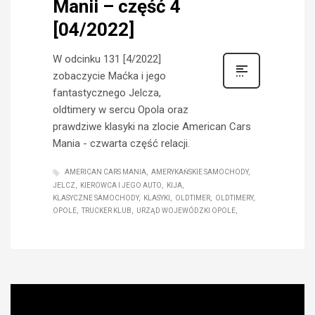
Manii – część 4
[04/2022]
W odcinku 131 [4/2022]
zobaczycie Maćka i jego
fantastycznego Jelcza,
oldtimery w sercu Opola oraz
prawdziwe klasyki na zlocie American Cars
Mania - czwarta część relacji.
AMERICAN CARS MANIA
AMERYKAŃSKIE SAMOCHODY
JELCZ
KIEROWCA I JEGO AUTO
KIJA
KLASYCZNE SAMOCHODY
KLASYKI
OLDTIMER
OLDTIMERY
OPOLE
TRUCKER KLUB
URZĄD WOJEWÓDZKI OPOLE