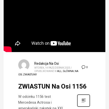
Redakcja Na Osi
0
WTOREK, 14 PAŹDZIERNIK 2025
/
OPUBLIKOWANE W
ALL
,
GŁÓWNA
,
NA
OSI
,
ZWIASTUNY
ZWIASTUN Na Osi 1156
W odcinku 1156 test
Mercedesa Actrosa i
amerykański zakątek na XXI