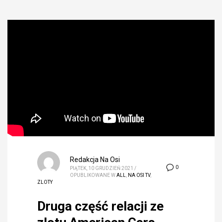
Redakcja Na Osi
0
PIĄTEK, 10 GRUDZIEŃ 2021
/
OPUBLIKOWANE W
ALL
,
NA OSI TV
,
ZLOTY
Druga część relacji ze