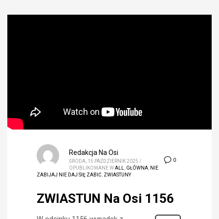
Redakcja Na Osi
0
ŚRODA, 15 PAŹDZIERNIK 2025
/
OPUBLIKOWANE W
ALL
,
GŁÓWNA
,
NIE
ZABIJAJ NIE DAJ SIĘ ZABIĆ
,
ZWIASTUNY
ZWIASTUN Na Osi 1156
W odcinku 1156 wypadek z