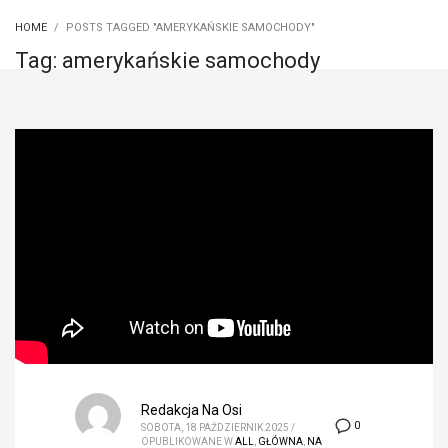
HOME
POSTS TAGGED "AMERYKAŃSKIE SAMOCHODY"
Tag: amerykańskie samochody
Redakcja Na Osi
0
SOBOTA, 18 PAŹDZIERNIK 2025
/
OPUBLIKOWANE W
ALL
,
GŁÓWNA
,
NA