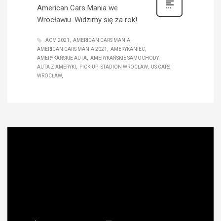
American Cars Mania we
Wrocławiu. Widzimy się za rok!
ACM 2021
AMERICAN CARS MANIA
AMERICAN CARS MANIA 2021
AMERYKANIEC
AMERYKAŃSKIE AUTA
AMERYKAŃSKIE SAMOCHODY
AUTA Z AMERYKI
PICK-UP
STADION WROCŁAW
US CARS
WROCŁAW