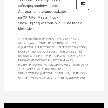
tańczącą osobówką, test
Actrosa i amerykański zakątek
na XXI Ultor Master Truck
Show. Oglądaj w środę o 21:00 na kanale
Motowizja.
AMERYKAŃSKIE SAMOCHODY
ANALIZA WYPADKU
ANDRZEJ WACHOWSKI
BRANŻA TRANSPORTOWA
CIĘŻARÓWKI
KU PRZESTRODZE
MERCEDES-BENZ ACTROS
NA OSI
NAUKA JAZDY
NIE ZABIJAJ NIE DAJ SIĘ ZABIĆ
ODPOWIEDZI EKSPERTÓW
PIOTR JAMROS
PRAWO JAZDY
PROGRAM MOTORYZACYJNY
PROGRAM NA OSI
PRZEPISY DROGOWE
RAFAŁ KOCHANOWSKI
ROMAN LATYN
SEBASTIAN WĄTROBA
TEST ACTROSA
TUNINGOWANE CIĘŻARÓWKI
US CARS
USA
USA TRUCKS
WYPADEK
WYPADKI
XXI ULTOR MASTER TRUCK SHOW 2025