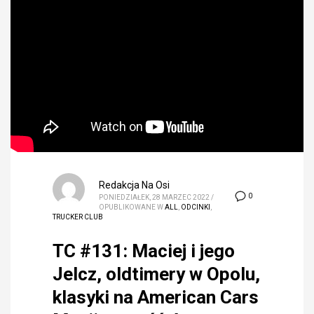
Redakcja Na Osi
0
PONIEDZIAŁEK, 28 MARZEC 2022
/
OPUBLIKOWANE W
ALL
,
ODCINKI
,
TRUCKER CLUB
TC #131: Maciej i jego
Jelcz, oldtimery w Opolu,
klasyki na American Cars