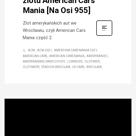
zlotu American Cars
Mania [Na Osi 955]
Zlot amerykańskich aut we
Wrocławiu, czyli American Cars
Mania część 2.
ACM
ACM 2021
AMERCINA CARS MANIA 2021
AMERICAN CARS
AMERICAN CARS MANIA
AMERYKANIEC
AMERYKAŃSKIE SAMOCHODY
LOWRIDER
OLDTIMER
OLDTIMERY
STADION WROCŁAW
US CARS
WROCŁAW