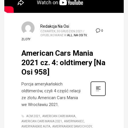
Redakcja Na Osi
0
CZWARTEK, 30 GRUDZIEŃ 2021
/
OPUBLIKOWANE W
ALL
,
NA OSI TV
,
ZLOTY
American Cars Mania
2021 cz. 4: oldtimery [Na
Osi 958]
Porcja amerykańskich
oldtimerów, czyli 4 część relacji
ze zlotu American Cars Mania
we Wrocławiu 2021.
ACM 2021
AMERICAN CARS MANIA
AMERICAN CARS MANIA 2021
AMERYKANIEC
AMERYKAŃSKIE AUTA
AMERYKAŃSKIE SAMOCHODY