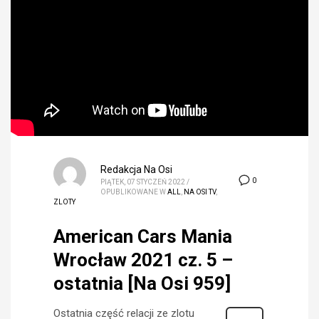
Redakcja Na Osi
0
PIĄTEK, 07 STYCZEŃ 2022
/
OPUBLIKOWANE W
ALL
,
NA OSI TV
,
ZLOTY
American Cars Mania
Wrocław 2021 cz. 5 –
ostatnia [Na Osi 959]
Ostatnia część relacji ze zlotu