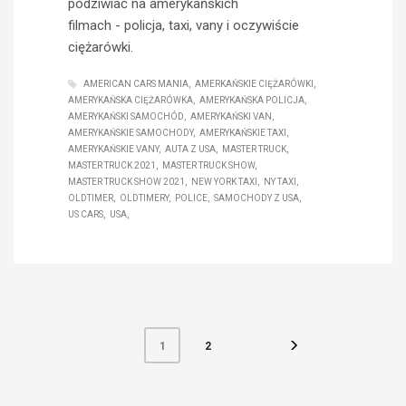
podziwiać na amerykańskich
filmach - policja, taxi, vany i oczywiście
ciężarówki.
AMERICAN CARS MANIA
AMERKAŃSKIE CIĘŻARÓWKI
AMERYKAŃSKA CIĘŻARÓWKA
AMERYKAŃSKA POLICJA
AMERYKAŃSKI SAMOCHÓD
AMERYKAŃSKI VAN
AMERYKAŃSKIE SAMOCHODY
AMERYKAŃSKIE TAXI
AMERYKAŃSKIE VANY
AUTA Z USA
MASTER TRUCK
MASTER TRUCK 2021
MASTER TRUCK SHOW
MASTER TRUCK SHOW 2021
NEW YORK TAXI
NY TAXI
OLDTIMER
OLDTIMERY
POLICE
SAMOCHODY Z USA
US CARS
USA
2
1