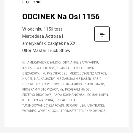
OSI
,
ODCINKI
ODCINEK Na Osi 1156
W odcinku 1156 test
Mercedesa Actrosa i
amerykański zakątek na XXI
Ultor Master Truck Show.
AMERYKAŃSKIE SAMOCHODY
ANALIZA WYPADKU
ANDRZEJ WACHOWSKI
BRANŻA TRANSPORTOWA
CIĘŻARÓWKI
KU PRZESTRODZE
MERCEDES-BENZ ACTROS
NA OSI
NAUKA JAZDY
NIE ZABIJAJ NIE DAJ SIĘ ZABIĆ
ODPOWIEDZI EKSPERTÓW
PIOTR JAMROS
PRAWO JAZDY
PROGRAM MOTORYZACYJNY
PROGRAM NA OSI
PRZEPISY DROGOWE
RAFAŁ KOCHANOWSKI
ROMAN LATYN
SEBASTIAN WĄTROBA
TEST ACTROSA
TUNINGOWANE CIĘŻARÓWKI
US CARS
USA
USA TRUCKS
WYPADEK
WYPADKI
XXI ULTOR MASTER TRUCK SHOW 2025