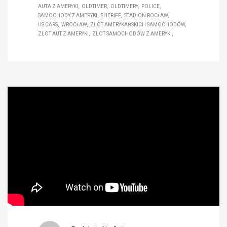
AUTA Z AMERYKI
OLDTIMER
OLDTIMERY
POLICE
SAMOCHODY Z AMERYKI
SHERIFF
STADION ROCŁAW
US CARS
WROCŁAW
ZLOT AMERYKAŃSKICH SAMOCHODÓW
ZLOT AUT Z AMERYKI
ZLOT SAMOCHODÓW Z AMERYKI