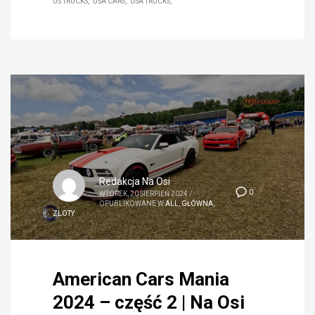
US TRUCKS
USA CARS
USA TRUCKS
Redakcja Na Osi
0
WTOREK, 20 SIERPIEŃ 2024
/
OPUBLIKOWANE W
ALL
,
GŁÓWNA
,
ZLOTY
American Cars Mania
2024 – część 2 | Na Osi