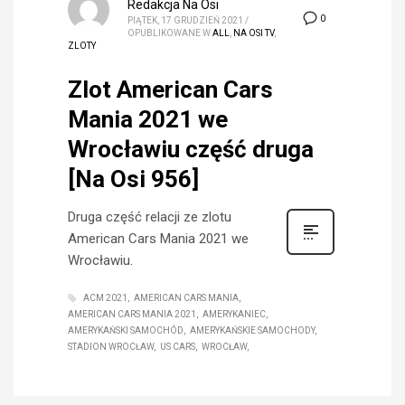
Redakcja Na Osi
0
PIĄTEK, 17 GRUDZIEŃ 2021
/
OPUBLIKOWANE W
ALL
,
NA OSI TV
,
ZLOTY
Zlot American Cars
Mania 2021 we
Wrocławiu część druga
[Na Osi 956]
Druga część relacji ze zlotu
American Cars Mania 2021 we
Wrocławiu.
ACM 2021
AMERICAN CARS MANIA
AMERICAN CARS MANIA 2021
AMERYKANIEC
AMERYKAŃSKI SAMOCHÓD
AMERYKAŃSKIE SAMOCHODY
STADION WROCŁAW
US CARS
WROCŁAW