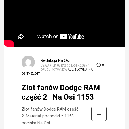
Redakcja Na Osi
0
CZWARTEK, 02 PAŹDZIERNIK 2025
/
OPUBLIKOWANE W
ALL
,
GŁÓWNA
,
NA
OSI TV
,
ZLOTY
Zlot fanów Dodge RAM
część 2 | Na Osi 1153
Zlot fanów Dodge RAM część
2. Materiał pochodzi z 1153
odcinka Na Osi.