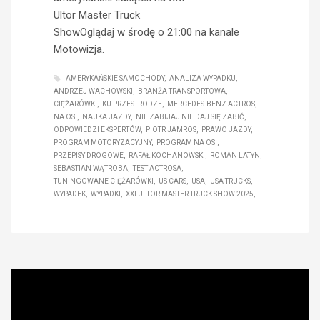
Ultor Master Truck
ShowOglądaj w środę o 21:00 na kanale
Motowizja.
AMERYKAŃSKIE SAMOCHODY
ANALIZA WYPADKU
ANDRZEJ WACHOWSKI
BRANŻA TRANSPORTOWA
CIĘŻARÓWKI
KU PRZESTRODZE
MERCEDES-BENZ ACTROS
NA OSI
NAUKA JAZDY
NIE ZABIJAJ NIE DAJ SIĘ ZABIĆ
ODPOWIEDZI EKSPERTÓW
PIOTR JAMROS
PRAWO JAZDY
PROGRAM MOTORYZACYJNY
PROGRAM NA OSI
PRZEPISY DROGOWE
RAFAŁ KOCHANOWSKI
ROMAN LATYN
SEBASTIAN WĄTROBA
TEST ACTROSA
TUNINGOWANE CIĘŻARÓWKI
US CARS
USA
USA TRUCKS
WYPADEK
WYPADKI
XXI ULTOR MASTER TRUCK SHOW 2025