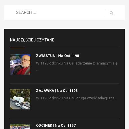
NAJCZĘŚCIEJ CZYTANE
ZWIASTUN | Na Osi 1198
W 1198 odcinku Na Osi zdarzenie z łamiącym się
...
ZAJAWKA | Na Osi 1198
W 1198 odcinku Na Osi: druga część relacji z ta...
ODCINEK | Na Osi 1197