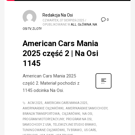
Redakcja Na Osi
0
CZWARTEK, 07 SIERPIEŃ 2025
/
OPUBLIKOWANE W
ALL
,
GŁÓWNA
,
NA
OSI TV
,
ZLOTY
American Cars Mania
2025 część 2 | Na Osi
1145
American Cars Mania 2025
część 2. Materiał pochodzi z
1145 odcinka Na Osi.
ACM 2025
AMERICAN CARS MANIA 2025
AMERYKAŃSKIE CIĘŻARÓWKI
AMERYKAŃSKIE SAMOCHODY
BRANŻA TRANSPORTOWA
CIĘŻARÓWKI
NA OSI
PROGRAM MOTORYZACYJNY
PROGRAM NA OSI
SAMOCHODY Z USA
TELEWIZYJNE STUDIO BRAWO
TUNINGOWANE CIĘŻARÓWKI
TV BRAWO
US CARS