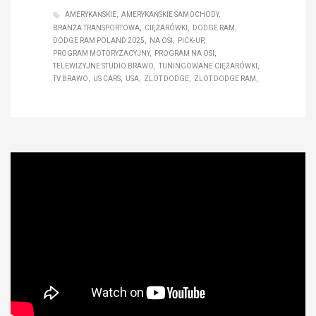
AMERYKAŃSKIE
AMERYKAŃSKIE SAMOCHODY
BRANŻA TRANSPORTOWA
CIĘŻARÓWKI
DODGE RAM
DODGE RAM POLAND 2025
NA OSI
PICK-UP
PROGRAM MOTORYZACYJNY
PROGRAM NA OSI
TELEWIZYJNE STUDIO BRAWO
TUNINGOWANE CIĘŻARÓWKI
TV BRAWO
US CARS
USA
ZLOT DODGE
ZLOT DODGE RAM