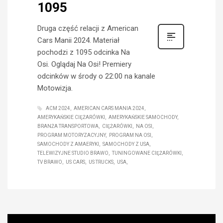
1095
Druga część relacji z American
Cars Manii 2024. Materiał
pochodzi z 1095 odcinka Na
Osi. Oglądaj Na Osi! Premiery
odcinków w środy o 22:00 na kanale
Motowizja.
ACM 2024
AMERICAN CARS MANIA 2024
AMERYKAŃSKIE CIĘŻARÓWKI
AMERYKAŃSKIE SAMOCHODY
BRANŻA TRANSPORTOWA
CIĘŻARÓWKI
NA OSI
PROGRAM MOTORYZACYJNY
PROGRAM NA OSI
SAMOCHODY Z AMAERYKI
SAMOCHODY Z USA
TELEWIZYJNE STUDIO BRAWO
TUNINGOWANE CIĘŻARÓWKI
TV BRAWO
US CARS
US TRUCKS
USA