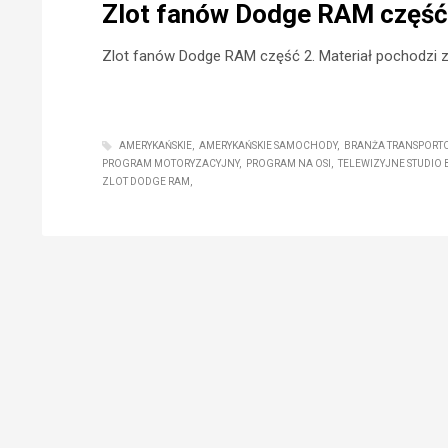
Zlot fanów Dodge RAM część 
Zlot fanów Dodge RAM część 2. Materiał pochodzi z
AMERYKAŃSKIE
AMERYKAŃSKIE SAMOCHODY
BRANŻA TRANSPORT
PROGRAM MOTORYZACYJNY
PROGRAM NA OSI
TELEWIZYJNE STUDIO
ZLOT DODGE RAM