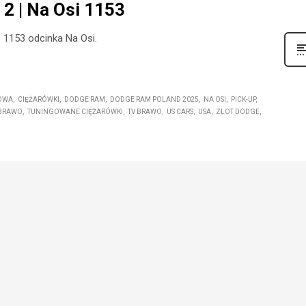
2 | Na Osi 1153
 1153 odcinka Na Osi.
OWA
CIĘŻARÓWKI
DODGE RAM
DODGE RAM POLAND 2025
NA OSI
PICK-UP
 BRAWO
TUNINGOWANE CIĘŻARÓWKI
TV BRAWO
US CARS
USA
ZLOT DODGE