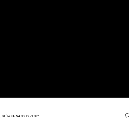
L
,
GŁÓWNA
,
NA OSI TV
,
ZLOTY