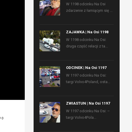
W 1198 odcinku Na Osi
zdarzenie z łamiącym się ...
ZAJAWKA | Na Osi 1198
W 1198 odcinku Na Osi:
druga część relacji z ta...
ODCINEK | Na Osi 1197
W 1197 odcinku Na Osi:
targi Volvo4Poland, osta...
ZWIASTUN | Na Osi 1197
W 1197 odcinku Na Osi: –
targi Volvo4Pola...
0