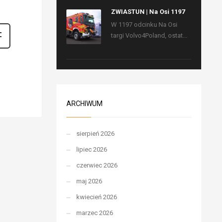
ZWIASTUN | Na Osi 1197
W 1197 odcinku Na Osi
targi Volvo4Poland, ostat...
ARCHIWUM
sierpień 2026
lipiec 2026
czerwiec 2026
maj 2026
kwiecień 2026
marzec 2026