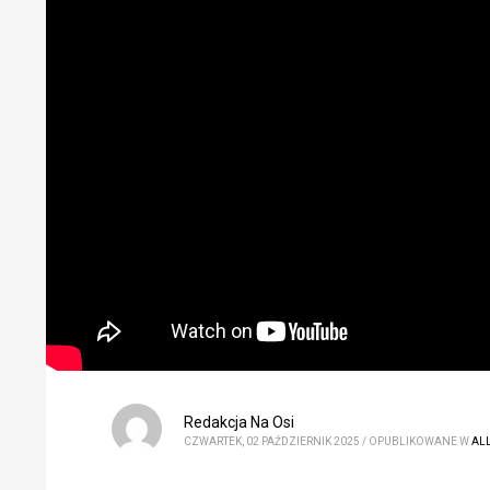
Redakcja Na Osi
CZWARTEK, 02 PAŹDZIERNIK 2025
/
OPUBLIKOWANE W
AL