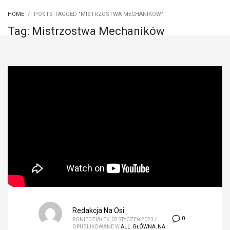
HOME
POSTS TAGGED "MISTRZOSTWA MECHANIKÓW"
Tag: Mistrzostwa Mechaników
Redakcja Na Osi
0
PONIEDZIAŁEK, 02 STYCZEŃ 2023
/
OPUBLIKOWANE W
ALL
,
GŁÓWNA
,
NA