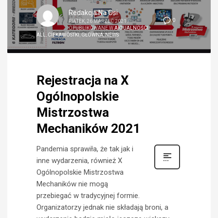
Redakcja Na Osi
0
PIĄTEK, 26 MARZEC 2021
/
OPUBLIKOWANE W
AKTUALNOŚCI
,
ALL
,
CIEKAWOSTKI
,
GŁÓWNA
,
NEWS
Rejestracja na X
Ogólnopolskie
Mistrzostwa
Mechaników 2021
Pandemia sprawiła, że tak jak i
inne wydarzenia, również X
Ogólnopolskie Mistrzostwa
Mechaników nie mogą
przebiegać w tradycyjnej formie.
Organizatorzy jednak nie składają broni, a