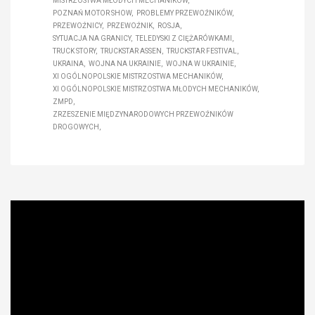
MISTRZOSTWA MŁODYCH MECHANIKÓW
POZNAŃ MOTOR SHOW
PROBLEMY PRZEWOŹNIKÓW
PRZEWOŹNICY
PRZEWOŹNIK
ROSJA
SYTUACJA NA GRANICY
TELEDYSKI Z CIĘŻARÓWKAMI
TRUCK STORY
TRUCKSTAR ASSEN
TRUCKSTAR FESTIVAL
UKRAINA
WOJNA NA UKRAINIE
WOJNA W UKRAINIE
XI OGÓLNOPOLSKIE MISTRZOSTWA MECHANIKÓW
XI OGÓLNOPOLSKIE MISTRZOSTWA MŁODYCH MECHANIKÓW
ZMPD
ZRZESZENIE MIĘDZYNARODOWYCH PRZEWOŹNIKÓW
DROGOWYCH