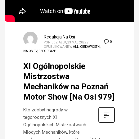
Redakcja Na Osi
0
PONIEDZIAŁEK, 23 MAJ 2022
/
OPUBLIKOWANE W
ALL
,
CIEKAWOSTKI
,
NA OSI TV
,
REPORTAŻE
XI Ogólnopolskie
Mistrzostwa
Mechaników na Poznań
Motor Show [Na Osi 979]
Kto zdobył nagrody w
tegorocznych XI
Ogólnopolskich Mistrzostwach
Młodych Mechaników, które