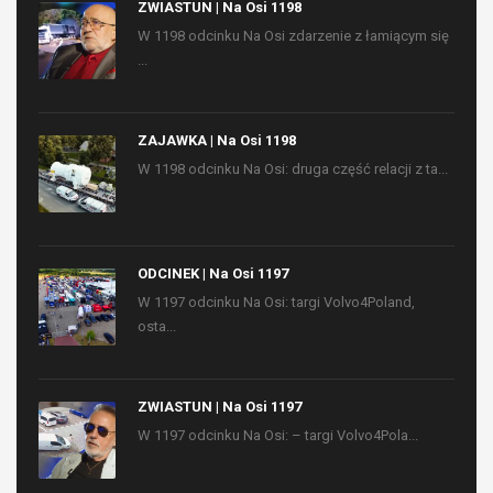
ZWIASTUN | Na Osi 1198
W 1198 odcinku Na Osi zdarzenie z łamiącym się
...
ZAJAWKA | Na Osi 1198
W 1198 odcinku Na Osi: druga część relacji z ta...
ODCINEK | Na Osi 1197
W 1197 odcinku Na Osi: targi Volvo4Poland,
osta...
ZWIASTUN | Na Osi 1197
W 1197 odcinku Na Osi: – targi Volvo4Pola...