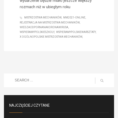
wydarzenie będzie miało jeszcze większy
rozmach niż w ubiegłym roku
MISTRZOSTWA MECHANIKÓW
MM2021-ONLINE
REJESTRACJA NA MISTRZOSTWA MECHANIKÓW
WIEDZAODPORNANAKORONAWIRUSA
WSPIERAMYPOLSKIESZKOLY
WSPIERAMYPOLSKIEWARSZTATY
X OGÓLNOPOLSKIE MISTRZOSTWA MECHANIKÓW
NAJCZĘŚCIEJ CZYTANE