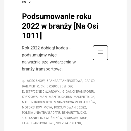
OSI TV
Podsumowanie roku
2022 w branży [Na Osi
1011]
Rok 2022 dobiegł końca -
podsumujmy więc
najważniejsze wydarzenia w
branży transportowej.
AGRO SHOW
BRANŻA TRANSPORTOWA
DAF XD
DAILMER TRUCK
E ROBOCZE SHOW
ELEKTRYCZNE CIĘŻARÓWKI
GIGANCI TRANSPORTU
KRZYŻOWA
MAN
MAN TRUCK BUS
MASTER TRUCK
MASTER TRUCK SHOW
MISTRZOSTWA MECHANIKÓW
MOTOR SHOW
MOYA
PODSUMOWANIE 2022
POLSKA UNIA TRANSPORTU
RENAULT TRUCKS
SPOTKANIE PRZEWOŹNIKÓW
STARACHOWICE
TARGI TRANSPORTOWE
VOLVO 4 POLAND