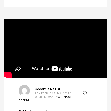
Redakcja Na Osi
0
PONIEDZIAŁEK, 23 MAJ 2022
/
OPUBLIKOWANE W
ALL
,
NA OSI
,
ODCINKI