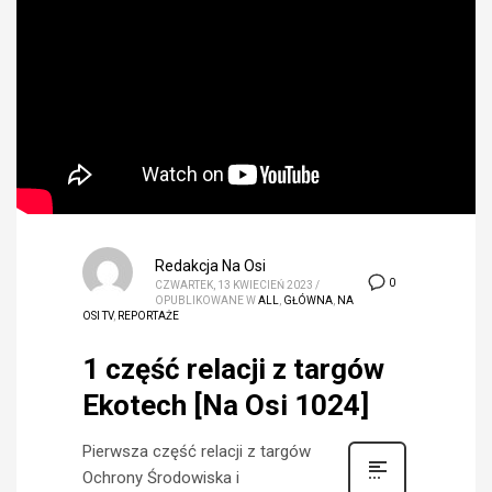
Redakcja Na Osi
0
CZWARTEK, 13 KWIECIEŃ 2023
/
OPUBLIKOWANE W
ALL
,
GŁÓWNA
,
NA
OSI TV
,
REPORTAŻE
1 część relacji z targów
Ekotech [Na Osi 1024]
Pierwsza część relacji z targów
Ochrony Środowiska i