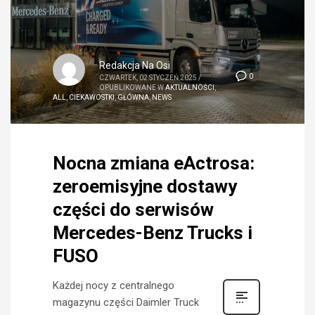
Redakcja Na Osi
0
CZWARTEK, 02 STYCZEŃ 2025
/
OPUBLIKOWANE W
AKTUALNOŚCI
,
ALL
,
CIEKAWOSTKI
,
GŁÓWNA
,
NEWS
Nocna zmiana eActrosa:
zeroemisyjne dostawy
części do serwisów
Mercedes-Benz Trucks i
FUSO
Każdej nocy z centralnego
magazynu części Daimler Truck