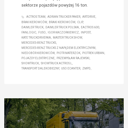
sektorze pojazdów powyżej 16 ton.
ACTROS TEAM
ADRIAN TRUCKER PAKER
ARTDRIVE
BRAK KIEROWCÓW
BRAKI KIEROWCÓW
CLIP
DAIMLER TRUCK
DAIMLER TRUCK POLSKA
EACTROS 600
FANLOGIC
FUSO
IGOR KACZORKIEWICZ
INPOST
KATE TRUCKDRIVERKA
MASTER TRUCK SHOW
MERCEDES-BENZ TRUCKS
MERCEDES-BENZ TRUCKS Z NAPĘDEM ELEKTRYCZNYM
NIEDOBÓR KIEROWCÓW
PIOTR MATERZOK
PIOTREK URBAN
POJAZDY ELEKTRYCZNE
PRZEMYSŁAW RAJEWSKI
SHOWTRUCK
SHOWTRUCK ACTROS L
TRANSPORT DALEKOBIEŻNY
USO ECANTER
ZMPD