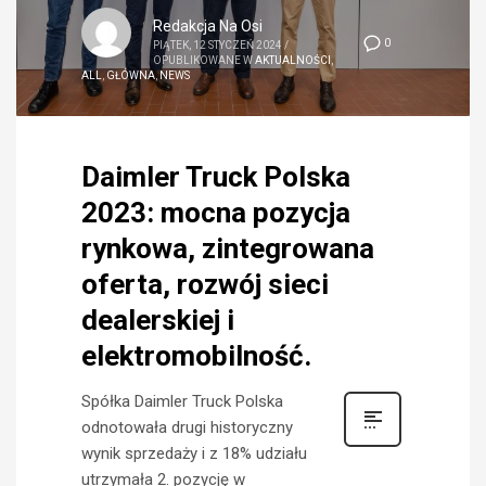
Redakcja Na Osi
0
PIĄTEK, 12 STYCZEŃ 2024
/
OPUBLIKOWANE W
AKTUALNOŚCI
,
ALL
,
GŁÓWNA
,
NEWS
Daimler Truck Polska
2023: mocna pozycja
rynkowa, zintegrowana
oferta, rozwój sieci
dealerskiej i
elektromobilność.
Spółka Daimler Truck Polska
odnotowała drugi historyczny
wynik sprzedaży i z 18% udziału
utrzymała 2. pozycję w