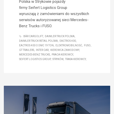
Polska w Strykowie pojazdy
firmy Seifert Logistics Group
wyruszają z zamówieniami do wszystkich
serwisów autoryzowanej sieci Mercedes-
Benz Trucks i FUSO.
BÄR CARGOLIFT
DAIMLER TRUCK POLSKA
DAIMLER TRUCK RETAIL POLSKA
EACTROS 400
EACTROS 400 O DMC 19 TON
ELEKTROMOBILNOŚĆ
FUSO
GT TRAILERS
INTER CAR
KIEROWCA ZAWODOWY
MERCEDES-BENZ TRUCKS
PRACA KIEROWCY
SEIFERT LOGISTICS GROUP
STRYKÓW
TRASA KIEROWCY