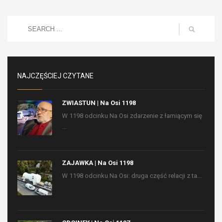
NAJCZĘŚCIEJ CZYTANE
ZWIASTUN | Na Osi 1198
W 1198 odcinku Na Osi zdarzenie z łamiącym się
...
ZAJAWKA | Na Osi 1198
W 1198 odcinku Na Osi: druga część relacji z ta...