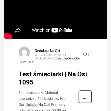
Redakcja Na Osi
0
WTOREK, 20 SIERPIEŃ 2024
/
OPUBLIKOWANE W
ALL
,
GŁÓWNA
,
NA
OSI TV
,
TESTY
Test śmieciarki | Na Osi
1095
Test śmieciarki. Materiał
pochodzi z 1095 odcinka Na
Osi. Oglądaj Na Osi! Premiery
odcinków w środy o 22:00 na