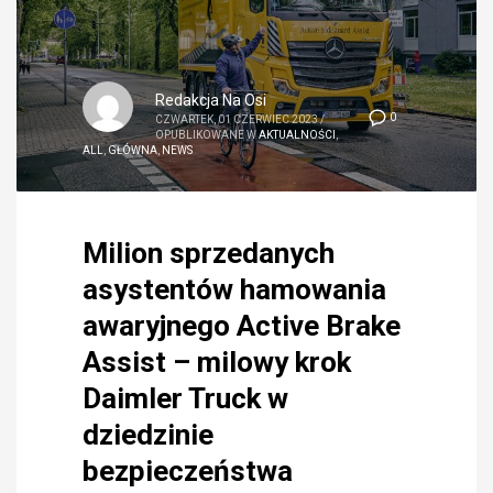
Redakcja Na Osi
0
CZWARTEK, 01 CZERWIEC 2023
/
OPUBLIKOWANE W
AKTUALNOŚCI
,
ALL
,
GŁÓWNA
,
NEWS
Milion sprzedanych
asystentów hamowania
awaryjnego Active Brake
Assist – milowy krok
Daimler Truck w
dziedzinie
bezpieczeństwa