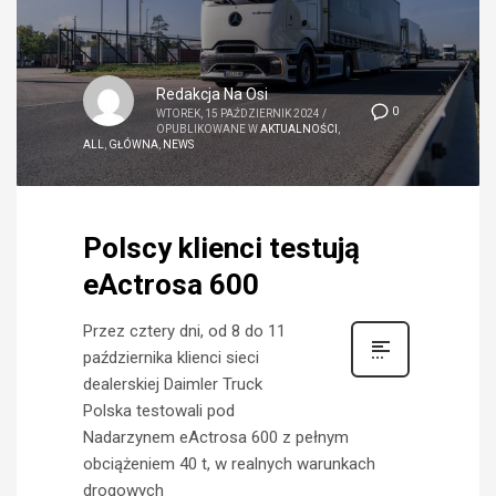
Redakcja Na Osi
0
WTOREK, 15 PAŹDZIERNIK 2024
/
OPUBLIKOWANE W
AKTUALNOŚCI
,
ALL
,
GŁÓWNA
,
NEWS
Polscy klienci testują
eActrosa 600
Przez cztery dni, od 8 do 11
października klienci sieci
dealerskiej Daimler Truck
Polska testowali pod
Nadarzynem eActrosa 600 z pełnym
obciążeniem 40 t, w realnych warunkach
drogowych