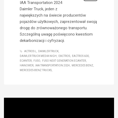
IAA Transportation 2024
Daimler Truck, jeden z
największych na świecie producentów
pojazdów użytkowych, zaprezentował swoją
drogę do zrównoważonego transportu.
Szczególną uwagę poświęcono kwestiom
dekarbonizacji i cyfryzacji.
ACTROS L
DAIMLER TRUCK
DAIMLER TRUCK MEDIA NIGH
EACTROS
EACTROS 600
ECANTER
FUSO
FUSO NEXT GENERATION ECANTER
HANOWER
IAA TRANSPORTATION 2024
MERCEDES BENZ
MERCEDES-BENZ TRUCKS