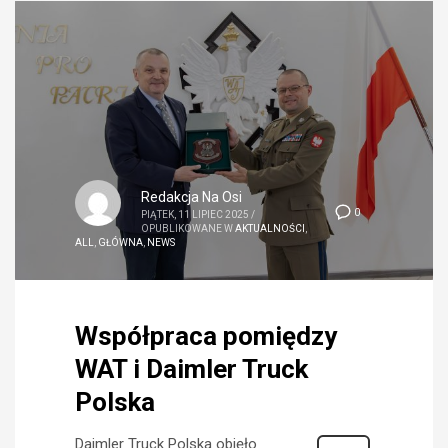
Redakcja Na Osi
0
PIĄTEK, 11 LIPIEC 2025
/
OPUBLIKOWANE W
AKTUALNOŚCI
,
ALL
,
GŁÓWNA
,
NEWS
Współpraca pomiędzy
WAT i Daimler Truck
Polska
Daimler Truck Polska objęło