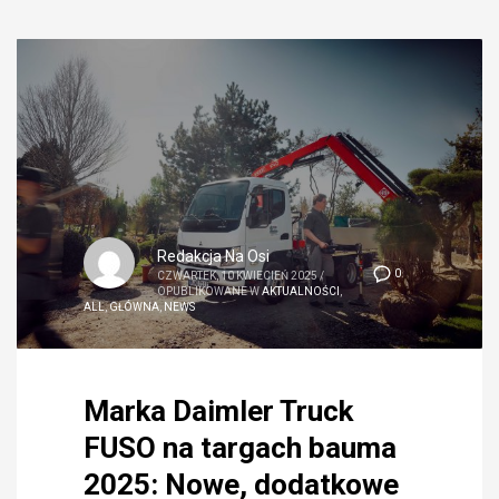
Redakcja Na Osi
0
CZWARTEK, 10 KWIECIEŃ 2025
/
OPUBLIKOWANE W
AKTUALNOŚCI
,
ALL
,
GŁÓWNA
,
NEWS
Marka Daimler Truck
FUSO na targach bauma
2025: Nowe, dodatkowe