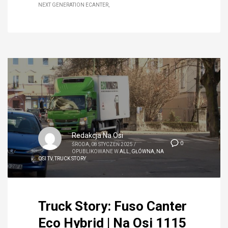
NEXT GENERATION ECANTER
Redakcja Na Osi
0
ŚRODA, 08 STYCZEŃ 2025
/
OPUBLIKOWANE W
ALL
,
GŁÓWNA
,
NA
OSI TV
,
TRUCK STORY
Truck Story: Fuso Canter
Eco Hybrid | Na Osi 1115