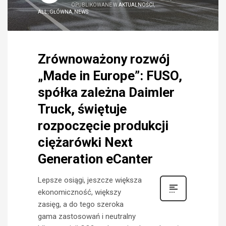
OPUBLIKOWANE W
AKTUALNOŚCI
,
ALL
,
GŁÓWNA
,
NEWS
Zrównoważony rozwój
„Made in Europe”: FUSO,
spółka zależna Daimler
Truck, świętuje
rozpoczęcie produkcji
ciężarówki Next
Generation eCanter
Lepsze osiągi, jeszcze większa
ekonomiczność, większy
zasięg, a do tego szeroka
gama zastosowań i neutralny