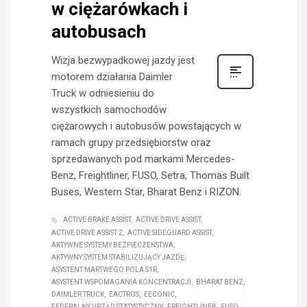
w ciężarówkach i
autobusach
Wizja bezwypadkowej jazdy jest
motorem działania Daimler
Truck w odniesieniu do
wszystkich samochodów
ciężarowych i autobusów powstających w
ramach grupy przedsiębiorstw oraz
sprzedawanych pod markami Mercedes-
Benz, Freightliner, FUSO, Setra, Thomas Built
Buses, Western Star, Bharat Benz i RIZON.
ACTIVE BRAKE ASSIST
ACTIVE DRIVE ASSIST
ACTIVE DRIVE ASSIST 2
ACTIVE SIDEGUARD ASSIST
AKTYWNE SYSTEMY BEZPIECZEŃSTWA
AKTYWNY SYSTEM STABILIZUJĄCY JAZDĘ
ASYSTENT MARTWEGO POLA S1R
ASYSTENT WSPOMAGANIA KONCENTRACJI
BHARAT BENZ
DAIMLER TRUCK
EACTROS
EECONIC
FEDERALNY URZĄD STATYSTYCZNY
FREIGHTLINER
FUSO