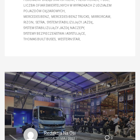
LICZBA OFIAR ŚMIERTELNYCH W WYPADKACH Z UDZIAŁEM
POJAZDÓW CIĘŻAROWYCH
MERCEDES BENZ
MERCEDES-BENZ TRUCKS
MIRRORCAM
RIZON
SETRA
SYSTEM STABILIZUJĄCY JAZDĘ
SYSTEM STABILIZUJĄCY JAZDĘ NACZEPY
SYSTEMY BEZPIECZEŃSTWA I ASYSTUJĄCE
THOMAS BUILT BUSES
WESTERN STAR
Redakcja Na Osi
0
ŚRODA, 31 MAJ 2023
/