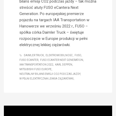
bilans emisji CO2 podczas jazdy – tak można
streścić atuty FUSO eCantera Next
Generation. Po europejskiej premierze
pojazdu na targach IAA Transportation w
Hanowerze we wrześniu 2022 r., FUSO –
spółka córka Daimler Truck – świętuje
rozpoczęcie w Europie produkcji w pełni
elektrycznej lekkiej ciężarówki.
DAIMLER TRUCK
ELEKTROMOBILNOŚĆ
FUSO
FUSO ECANTER
FUSO ECANTER NEXT GENERATION
IAA TRANSPORTATION 2022
KARL DEPPEN
MITSUBISHI FUSO EUROPE
NEUTRALNY BILANS EMISJI CO2 PODCZAS JAZDY
W PEŁNI ELEKTRYCZNA LEKKIA CIĘŻARÓWKI