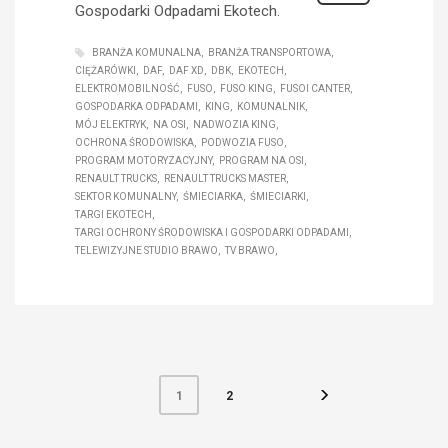
Gospodarki Odpadami Ekotech.
BRANŻA KOMUNALNA
BRANŻA TRANSPORTOWA
CIĘŻARÓWKI
DAF
DAF XD
DBK
EKOTECH
ELEKTROMOBILNOŚĆ
FUSO
FUSO KING
FUSOI CANTER
GOSPODARKA ODPADAMI
KING
KOMUNALNIK
MÓJ ELEKTRYK
NA OSI
NADWOZIA KING
OCHRONA ŚRODOWISKA
PODWOZIA FUSO
PROGRAM MOTORYZACYJNY
PROGRAM NA OSI
RENAULT TRUCKS
RENAULT TRUCKS MASTER
SEKTOR KOMUNALNY
ŚMIECIARKA
ŚMIECIARKI
TARGI EKOTECH
TARGI OCHRONY ŚRODOWISKA I GOSPODARKI ODPADAMI
TELEWIZYJNE STUDIO BRAWO
TV BRAWO
2
1