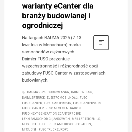
warianty eCanter dla
branży budowlanej i
ogrodniczej
Na targach BAUMA 2025 (7-13
kwietnia w Monachium) marka
samochodów ciężarowych
Daimler FUSO prezentuje
wszechstronność i różnorodność opcji
zabudowy FUSO Canter w zastosowaniach
budowlanych.
BAUMA 2025
BUDOWLANKA
DAIMLER FUSO
DAIMLER TRUCK
ELEKTROMOBILNOŚĆ
FUSO
FUSO CANTER
FUSO CANTER 6S15
FUSO CANTER 9C18
FUSO ECANTER
FUSO NEXT GENERATION
FUSO NEXT GENERATION ECANTER 7C18E
LEKKI SAMOCHÓD CIĘŻAROWYCH
MEILLER TRIGENIUS
MITSUBISHI FUSO TRUCK AND BUS CORPORATION
MITSUBISHI FUSO TRUCK EUROPE