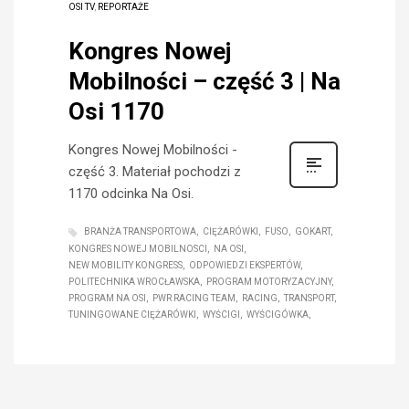
OSI TV
,
REPORTAŻE
Kongres Nowej
Mobilności – część 3 | Na
Osi 1170
Kongres Nowej Mobilności -
część 3. Materiał pochodzi z
1170 odcinka Na Osi.
BRANŻA TRANSPORTOWA
CIĘŻARÓWKI
FUSO
GOKART
KONGRES NOWEJ MOBILNOSCI
NA OSI
NEW MOBILITY KONGRESS
ODPOWIEDZI EKSPERTÓW
POLITECHNIKA WROCŁAWSKA
PROGRAM MOTORYZACYJNY
PROGRAM NA OSI
PWR RACING TEAM
RACING
TRANSPORT
TUNINGOWANE CIĘŻARÓWKI
WYŚCIGI
WYŚCIGÓWKA