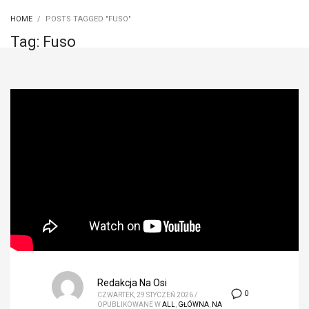
HOME
POSTS TAGGED "FUSO"
Tag: Fuso
Redakcja Na Osi
0
CZWARTEK, 29 STYCZEŃ 2026
/
OPUBLIKOWANE W
ALL
,
GŁÓWNA
,
NA