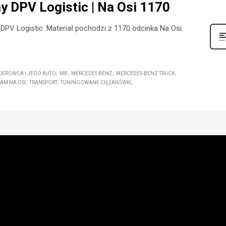
y DPV Logistic | Na Osi 1170
DPV Logistic. Materiał pochodzi z 1170 odcinka Na Osi.
KIEROWCA I JEGO AUTO
MB
MERCEDES BENZ
MERCEDES-BENZ TRUCK
AM NA OSI
TRANSPORT
TUNINGOWANE CIĘŻARÓWKI