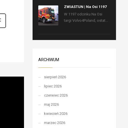
ZWIASTUN | Na Osi 1197
W 1197 odcinku Na Osi
targi Volvo4Poland, ostat...
ARCHIWUM
sierpień 2026
lipiec 2026
czerwiec 2026
maj 2026
kwiecień 2026
marzec 2026