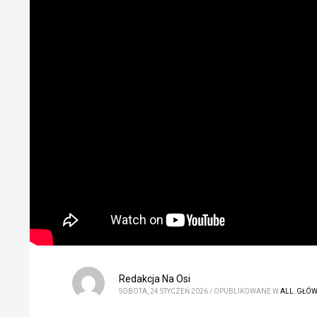
Redakcja Na Osi
SOBOTA, 24 STYCZEŃ 2026
/
OPUBLIKOWANE W
ALL
,
GŁÓ