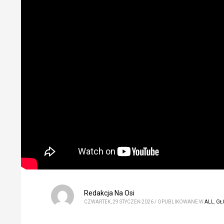
Redakcja Na Osi
CZWARTEK, 29 STYCZEŃ 2026
/
OPUBLIKOWANE W
ALL
,
GŁ