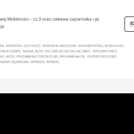
 Mobilności - cz.3 oraz ciekawa ciężarówka i jej
ja.
WA
KIEROWCA I JEGO AUTO
KIEROWCA ZAWODOWY
KONGRES NOWEJ MOBILNOSCI
NA W OŁAWIE
NAUKA JAZDY
NIE ZABIJAJ NIE DAJ SIĘ ZABIĆ
NIEUDANY DRIFT
WO JAZDY
PROGRAM MOTORYZACYJNY
PROGRAM NA OSI
PRZEPISY DROGOWE
OWANE CIĘŻARÓWKI
WYPADEK
WYPADKI