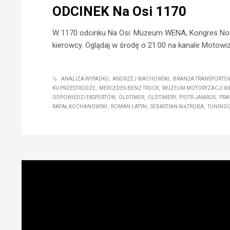
ODCINEK Na Osi 1170
W 1170 odcinku Na Osi: Muzeum WENA, Kongres Nowej
kierowcy. Oglądaj w środę o 21:00 na kanale Motowiz
ANALIZA WYPADKU
ANDRZEJ WACHOWSKI
BRANŻA TRANSPORTO
KU PRZESTRODZE
MERCEDES-BENZ TRUCK
MUZEUM MOTORYZACJI WE
ODPOWIEDZI EKSPERTÓW
OLDTIMER
OLDTIMERY
PIOTR JAMROS
PRA
RAFAŁ KOCHANOWSKI
ROMAN LATYN
SEBASTIAN WĄTROBA
TUNING