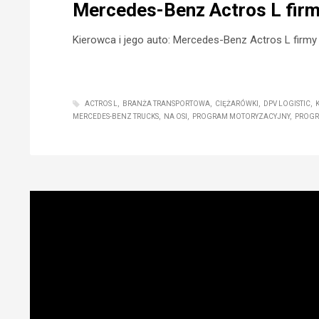
Mercedes-Benz Actros L firm
Kierowca i jego auto: Mercedes-Benz Actros L firmy 
ACTROS L
BRANŻA TRANSPORTOWA
CIĘŻARÓWKI
DPV LOGISTIC
MERCEDES-BENZ TRUCKS
NA OSI
PROGRAM MOTORYZACYJNY
PROGR