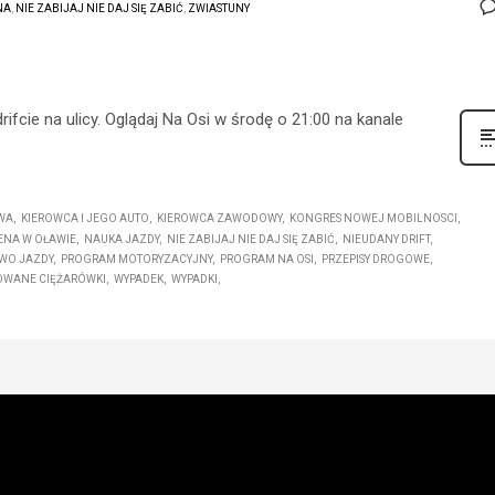
NA
,
NIE ZABIJAJ NIE DAJ SIĘ ZABIĆ
,
ZWIASTUNY
ifcie na ulicy. Oglądaj Na Osi w środę o 21:00 na kanale
WA
KIEROWCA I JEGO AUTO
KIEROWCA ZAWODOWY
KONGRES NOWEJ MOBILNOSCI
NA W OŁAWIE
NAUKA JAZDY
NIE ZABIJAJ NIE DAJ SIĘ ZABIĆ
NIEUDANY DRIFT
WO JAZDY
PROGRAM MOTORYZACYJNY
PROGRAM NA OSI
PRZEPISY DROGOWE
OWANE CIĘŻARÓWKI
WYPADEK
WYPADKI