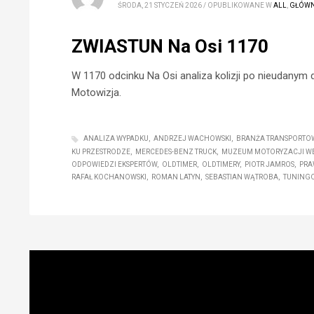
ŚRODA, 21 STYCZEŃ 2026
/
OPUBLIKOWANE W
ALL
,
GŁÓW
ZWIASTUN Na Osi 1170
W 1170 odcinku Na Osi analiza kolizji po nieudanym dr
Motowizja.
ANALIZA WYPADKU
ANDRZEJ WACHOWSKI
BRANŻA TRANSPORTO
KU PRZESTRODZE
MERCEDES-BENZ TRUCK
MUZEUM MOTORYZACJI WE
ODPOWIEDZI EKSPERTÓW
OLDTIMER
OLDTIMERY
PIOTR JAMROS
PRA
RAFAŁ KOCHANOWSKI
ROMAN LATYN
SEBASTIAN WĄTROBA
TUNING