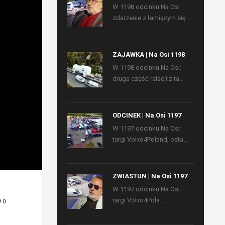
W 1198 odcinku Na Osi
zdarzenie z łamiącym się ...
ZAJAWKA | Na Osi 1198
W 1198 odcinku Na Osi:
druga część relacji z ta...
ODCINEK | Na Osi 1197
W 1197 odcinku Na Osi:
targi Volvo4Poland, osta...
ZWIASTUN | Na Osi 1197
W 1197 odcinku Na Osi: –
targi Volvo4Pola...
0