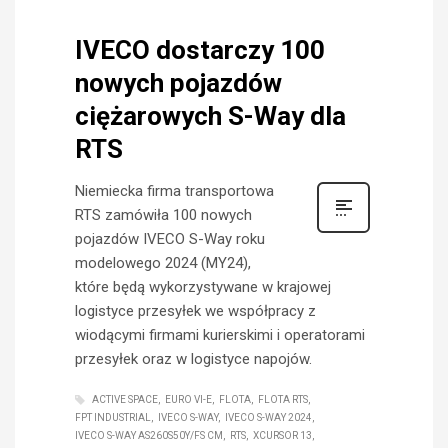
IVECO dostarczy 100
nowych pojazdów
ciężarowych S-Way dla
RTS
Niemiecka firma transportowa
RTS zamówiła 100 nowych
pojazdów IVECO S-Way roku
modelowego 2024 (MY24),
które będą wykorzystywane w krajowej
logistyce przesyłek we współpracy z
wiodącymi firmami kurierskimi i operatorami
przesyłek oraz w logistyce napojów.
ACTIVE SPACE
EURO VI-E
FLOTA
FLOTA RTS
FPT INDUSTRIAL
IVECO S-WAY
IVECO S-WAY 2024
IVECO S-WAY AS260S50Y/FS CM
RTS
XCURSOR 13