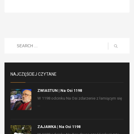
NAJCZĘŚCIEJ CZYTANE
ZWIASTUN | Na Osi 1198
W 1198 odcinku Na Osi zdarzenie z łamiącym się
...
ZAJAWKA | Na Osi 1198