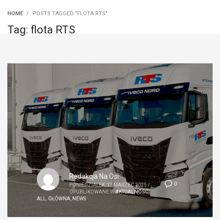
HOME
POSTS TAGGED "FLOTA RTS"
Tag: flota RTS
Redakcja Na Osi
0
PONIEDZIAŁEK, 17 MARZEC 2025
/
OPUBLIKOWANE W
AKTUALNOŚCI
,
ALL
,
GŁÓWNA
,
NEWS