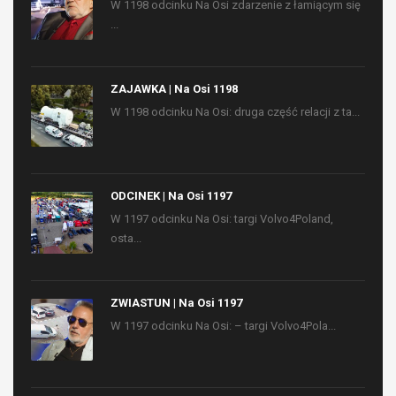
W 1198 odcinku Na Osi zdarzenie z łamiącym się
...
ZAJAWKA | Na Osi 1198
W 1198 odcinku Na Osi: druga część relacji z ta...
ODCINEK | Na Osi 1197
W 1197 odcinku Na Osi: targi Volvo4Poland,
osta...
ZWIASTUN | Na Osi 1197
W 1197 odcinku Na Osi: – targi Volvo4Pola...