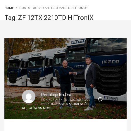
HOME
POSTS TAGGED "ZF 12TX 2210TD HITRONIX"
Tag: ZF 12TX 2210TD HiTroniX
Redakcja Na Osi
0
PONIEDZIAŁEK, 28 LISTOPAD 2022
/
OPUBLIKOWANE W
AKTUALNOŚCI
,
ALL
,
GŁÓWNA
,
NEWS