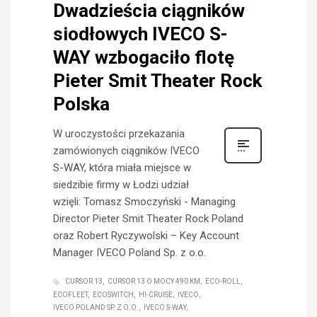
Dwadzieścia ciągników
siodłowych IVECO S-
WAY wzbogaciło flotę
Pieter Smit Theater Rock
Polska
W uroczystości przekazania
zamówionych ciągników IVECO
S-WAY, która miała miejsce w
siedzibie firmy w Łodzi udział
wzięli: Tomasz Smoczyński - Managing
Director Pieter Smit Theater Rock Poland
oraz Robert Ryczywolski – Key Account
Manager IVECO Poland Sp. z o.o.
CURSOR 13
CURSOR 13 O MOCY 490 KM
ECO-ROLL
ECOFLEET
ECOSWITCH
HI-CRUISE
IVECO
IVECO POLAND SP. Z O.O.
IVECO S-WAY