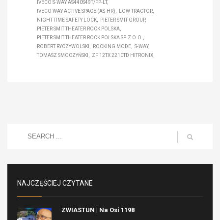
IVECO S-WAY AS440S49T/FP-LT
IVECO WAY ACTIVE SPACE (AS-HR)
LOW TRACTOR
NIGHT TIME SAFETY LOCK
PIETER SMIT GROUP
PIETER SMIT THEATER ROCK POLSKA
PIETER SMIT THEATER ROCK POLSKA SP. Z O.O.
ROBERT RYCZYWOLSKI
ROCKING MODE
S-WAY
TOMASZ SMOCZYŃSKI
ZF 12TX 2210TD HITRONIX
NAJCZĘŚCIEJ CZYTANE
ZWIASTUN | Na Osi 1198