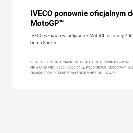
IVECO ponownie oficjalnym 
MotoGP™
IVECO wznawia współpracę z MotoGP na mocy 4-letn
Dorna Sports.
AUTODROMO INTERNACIONAL DO ALGARVE W PORTIMAO W PORTUG
FIM GRAND PRIX
IVECO
IVECO DAILY
IVECO GROUP
IVECO S-WAY
LUC
RICARDO TORMO CIRCUIT W WALENCJI W HISZPANII
S-WAY