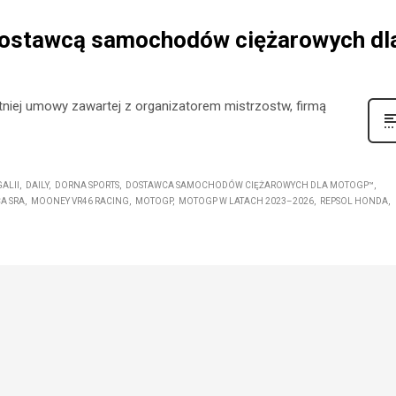
dostawcą samochodów ciężarowych dl
iej umowy zawartej z organizatorem mistrzostw, firmą
ALII
DAILY
DORNA SPORTS
DOSTAWCA SAMOCHODÓW CIĘŻAROWYCH DLA MOTOGP™
A SRA
MOONEY VR46 RACING
MOTOGP
MOTOGP W LATACH 2023–2026
REPSOL HONDA