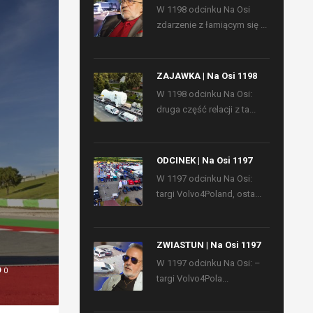
W 1198 odcinku Na Osi
zdarzenie z łamiącym się ...
ZAJAWKA | Na Osi 1198
W 1198 odcinku Na Osi:
druga część relacji z ta...
ODCINEK | Na Osi 1197
W 1197 odcinku Na Osi:
targi Volvo4Poland, osta...
ZWIASTUN | Na Osi 1197
W 1197 odcinku Na Osi: –
0
targi Volvo4Pola...