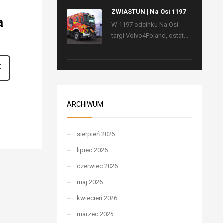
ZWIASTUN | Na Osi 1197
a
W 1197 odcinku Na Osi
targi Volvo4Poland, ostat...
ARCHIWUM
sierpień 2026
lipiec 2026
czerwiec 2026
maj 2026
kwiecień 2026
marzec 2026