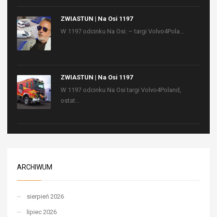
ZWIASTUN | Na Osi 1197
W 1197 odcinku Na Osi: – targi Volvo4Pola...
ZWIASTUN | Na Osi 1197
W 1197 odcinku Na Osi targi Volvo4Poland,
ostat...
ARCHIWUM
sierpień 2026
lipiec 2026