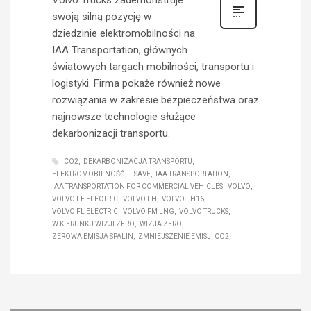
Volvo Trucks zademonstruje
swoją silną pozycję w
dziedzinie elektromobilności na
IAA Transportation, głównych
światowych targach mobilności, transportu i
logistyki. Firma pokaże również nowe
rozwiązania w zakresie bezpieczeństwa oraz
najnowsze technologie służące
dekarbonizacji transportu.
CO2
DEKARBONIZACJA TRANSPORTU
ELEKTROMOBILNOŚĆ
I-SAVE
IAA TRANSPORTATION
IAA TRANSPORTATION FOR COMMERCIAL VEHICLES
VOLVO
VOLVO FE ELECTRIC
VOLVO FH
VOLVO FH16
VOLVO FL ELECTRIC
VOLVO FM LNG
VOLVO TRUCKS
W KIERUNKU WIZJI ZERO
WIZJA ZERO
ZEROWA EMISJA SPALIN
ZMNIEJSZENIE EMISJI CO2