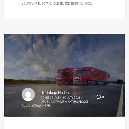
VOLVO VNR ELECTRIC
ZMNIEJSZENIE EMISJI CO2
Redakcja Na Osi
0
PONIEDZIAŁEK, 10 LUTY 2025
/
OPUBLIKOWANE W
AKTUALNOŚCI
,
ALL
,
GŁÓWNA
,
NEWS