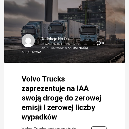
Redakcja Na Osi
0
CZWARTEK, 07 LIPIEC 2022
/
OPUBLIKOWANE W
AKTUALNOŚCI
,
ALL
,
GŁÓWNA
Volvo Trucks
zaprezentuje na IAA
swoją drogę do zerowej
emisji i zerowej liczby
wypadków