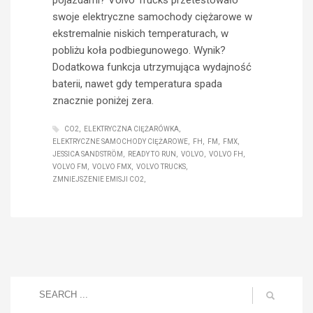
swoje elektryczne samochody ciężarowe w
ekstremalnie niskich temperaturach, w
pobliżu koła podbiegunowego. Wynik?
Dodatkowa funkcja utrzymująca wydajność
baterii, nawet gdy temperatura spada
znacznie poniżej zera.
CO2
ELEKTRYCZNA CIĘŻARÓWKA
ELEKTRYCZNE SAMOCHODY CIĘŻAROWE
FH
FM
FMX
JESSICA SANDSTRÖM
READY TO RUN
VOLVO
VOLVO FH
VOLVO FM
VOLVO FMX
VOLVO TRUCKS
ZMNIEJSZENIE EMISJI CO2