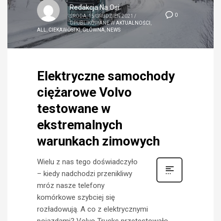
Redakcja Na Osi
0
ŚRODA, 15 GRUDZIEŃ 2021
/
OPUBLIKOWANE W
AKTUALNOŚCI
,
ALL
,
CIEKAWOSTKI
,
GŁÓWNA
,
NEWS
Elektryczne samochody
ciężarowe Volvo
testowane w
ekstremalnych
warunkach zimowych
Wielu z nas tego doświadczyło
– kiedy nadchodzi przenikliwy
mróz nasze telefony
komórkowe szybciej się
rozładowują. A co z elektrycznymi
pojazdami? Volvo Trucks przetestowało