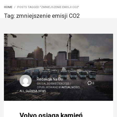
HOME
POSTS TAGGED "ZMNIEJSZENIE EMISJI CO2"
Tag: zmniejszenie emisji CO2
Redakcja Na Osi
0
ŚRODA, 30 KWIECIEŃ 2025
/
OPUBLIKOWANE W
AKTUALNOŚCI
,
ALL
,
GŁÓWNA
,
NEWS
Volvo osiąga kamień