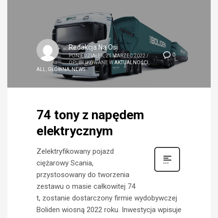
Redakcja Na Osi
0
PONIEDZIAŁEK, 21 MARZEC 2022
/
OPUBLIKOWANE W
AKTUALNOŚCI
,
ALL
,
GŁÓWNA
,
NEWS
74 tony z napędem
elektrycznym
Zelektryfikowany pojazd
ciężarowy Scania,
przystosowany do tworzenia
zestawu o masie całkowitej 74
t, zostanie dostarczony firmie wydobywczej
Boliden wiosną 2022 roku. Inwestycja wpisuje