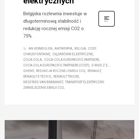
elektrycznych
Belgijska rozlewnia inwestuje w
długoterminową stabilność i
redukcję rocznej emisji CO2 o
75%.
AN VERMEULEN
ANTWERPIA
BELGIA
CCEP
CHAUDFONTAINE
CIĘŻARÓWKI ELEKTRYCZNE
COCA-COLA
COCA-COLA EUROPACIFIC PARTNERS
COCA-COLA EUROPACIFIC PARTNERS (CCEP)
D WIDE Z.E.
GHENT
REDUKCJA ROCZNEJ EMISJI CO2
RENAULT
RENAULT E-TECH D
RENAULT TRUCKS
SIEGFRIED VAN BRABANDT
TRANSPORT ELEKTRYCZNY
ZMNIEJSZENIE EMISJI CO2