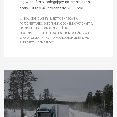
się w cel firmy, polegający na zmniejszeniu
emisji CO2 o 40 procent do 2030 roku.
BOLIDEN
CLOSER
ELEKTRYCZNA SCANIA
FORDONSSTRATEGISK FORSKNING OCH INNOVATION (FFI)
FREDRIK ALLARD
JONAS RANGGÅRD
REEL
REGIONAL ELECTRIFIED LOGISTICS
RENFORS ÅKERI AB
SCANIA
ZELEKTRYFIKOWANY SAMOCHÓD CIĘŻAROWY
ZMNIEJSZENIE EMISJI CO2