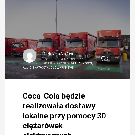
Redakcja Na Osi
0
PIĄTEK, 02 GRUDZIEŃ 2022
/
OPUBLIKOWANE W
AKTUALNOŚCI
,
ALL
,
CIEKAWOSTKI
,
GŁÓWNA
,
NEWS
Coca-Cola będzie
realizowała dostawy
lokalne przy pomocy 30
ciężarówek