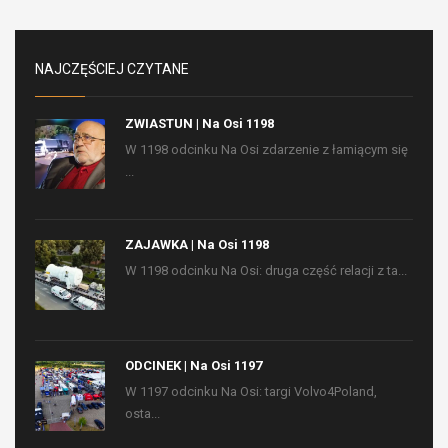
NAJCZĘŚCIEJ CZYTANE
ZWIASTUN | Na Osi 1198
W 1198 odcinku Na Osi zdarzenie z łamiącym się
...
ZAJAWKA | Na Osi 1198
W 1198 odcinku Na Osi: druga część relacji z ta...
ODCINEK | Na Osi 1197
W 1197 odcinku Na Osi: targi Volvo4Poland,
osta...