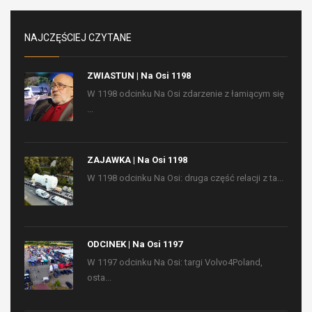
NAJCZĘŚCIEJ CZYTANE
ZWIASTUN | Na Osi 1198
W 1198 odcinku Na Osi zdarzenie z łamiącym się
...
ZAJAWKA | Na Osi 1198
W 1198 odcinku Na Osi: druga część relacji z ta...
ODCINEK | Na Osi 1197
W 1197 odcinku Na Osi: targi Volvo4Poland,
osta...