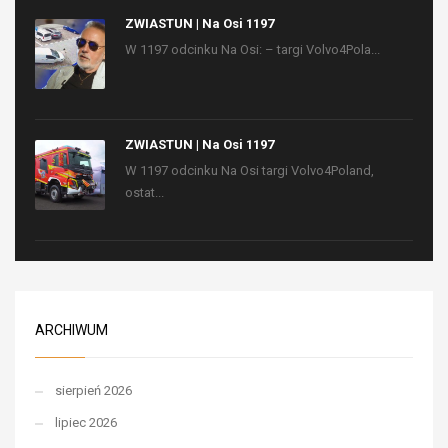
ZWIASTUN | Na Osi 1197
W 1197 odcinku Na Osi: – targi Volvo4Pola...
ZWIASTUN | Na Osi 1197
W 1197 odcinku Na Osi targi Volvo4Poland,
ostat...
ARCHIWUM
sierpień 2026
lipiec 2026