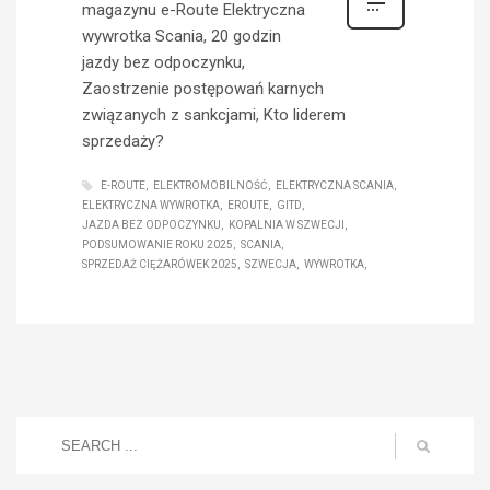
magazynu e-Route Elektryczna
wywrotka Scania, 20 godzin
jazdy bez odpoczynku,
Zaostrzenie postępowań karnych
związanych z sankcjami, Kto liderem
sprzedaży?
E-ROUTE
ELEKTROMOBILNOŚĆ
ELEKTRYCZNA SCANIA
ELEKTRYCZNA WYWROTKA
EROUTE
GITD
JAZDA BEZ ODPOCZYNKU
KOPALNIA W SZWECJI
PODSUMOWANIE ROKU 2025
SCANIA
SPRZEDAŻ CIĘŻARÓWEK 2025
SZWECJA
WYWROTKA