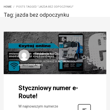
HOME
POSTS TAGGED "JAZDA BEZ ODPOCZYNKU"
Tag: jazda bez odpoczynku
Redakcja Na Osi
0
CZWARTEK, 08 STYCZEŃ 2026
/
OPUBLIKOWANE W
AKTUALNOŚCI
,
ALL
,
GŁÓWNA
,
NEWS
Styczniowy numer e-
Route!
W najnowszym numerze