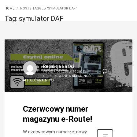
HOME
POSTS TAGGED "SYMULATOR DAF"
Tag: symulator DAF
Redakcja Na Osi
0
WTOREK, 09 CZERWIEC 2026
/
OPUBLIKOWANE W
AKTUALNOŚCI
,
ALL
,
GŁÓWNA
,
NEWS
Czerwcowy numer
magazynu e-Route!
W czerwcowym numerze: nowy