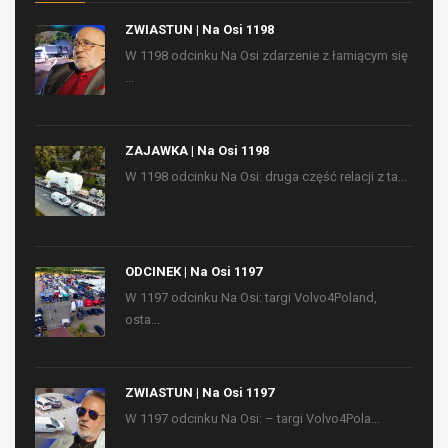
ZWIASTUN | Na Osi 1198
W 1198 odcinku Na Osi zdarzenie z łamiącym się
...
ZAJAWKA | Na Osi 1198
W 1198 odcinku Na Osi: druga część relacji z ta...
ODCINEK | Na Osi 1197
W 1197 odcinku Na Osi: targi Volvo4Poland,
osta...
ZWIASTUN | Na Osi 1197
W 1197 odcinku Na Osi: – targi Volvo4Pola...