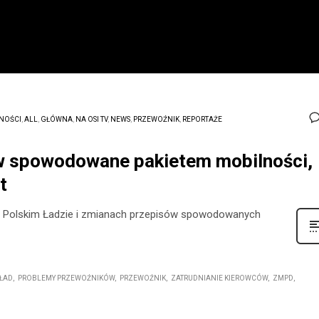
NOŚCI
,
ALL
,
GŁÓWNA
,
NA OSI TV
,
NEWS
,
PRZEWOŹNIK
,
REPORTAŻE
ów spowodowane pakietem mobilności,
t
 Polskim Ładzie i zmianach przepisów spowodowanych
 ŁAD
PROBLEMY PRZEWOŹNIKÓW
PRZEWOŹNIK
ZATRUDNIANIE KIEROWCÓW
ZMPD