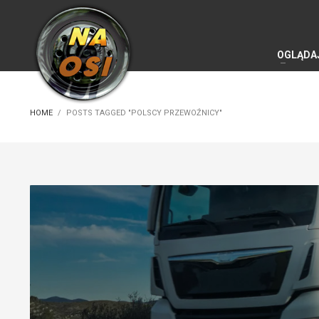
OGLĄDA
HOME
POSTS TAGGED "POLSCY PRZEWOŹNICY"