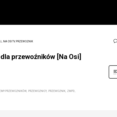
LL
,
NA OSI TV
,
PRZEWOŹNIK
dla przewoźników [Na Osi]
EMY PRZEWOŹNIKÓW
PRZEWOŹNICY
PRZEWOŹNIK
ZMPD