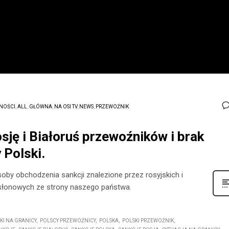
NOŚCI
,
ALL
,
GŁÓWNA
,
NA OSI TV
,
NEWS
,
PRZEWOŹNIK
sję i Białoruś przewoźników i brak
 Polski.
y obchodzenia sankcji znalezione przez rosyjskich i
osłonowych ze strony naszego państwa.
KI NA GRANICY
POLSCY PRZEWOŹNICY
POLSKA
POLSKI PRZEWOŹNIK