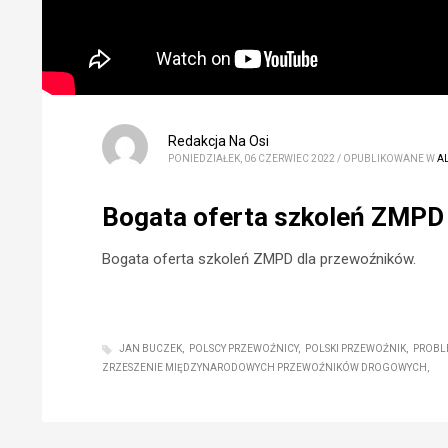
Redakcja Na Osi
PONIEDZIAŁEK, 06 CZERWIEC 2022
/
OPUBLIKOWANE W
A
Bogata oferta szkoleń ZMPD 
Bogata oferta szkoleń ZMPD dla przewoźników.
JAN BUCZEK
POLSCY PRZEWOŹNICY
POLSKI PRZEWOŹNIK
PROBL
ZRZESZENIE MIĘDZYNARODOWYCH PRZEWOŹNIKÓW DROGOWYCH