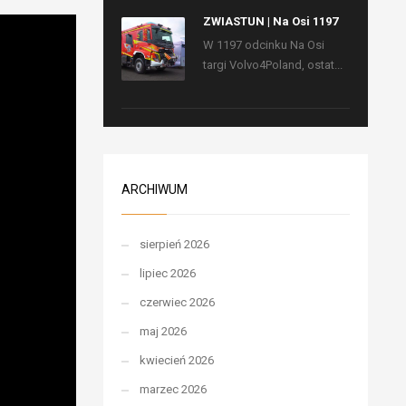
ZWIASTUN | Na Osi 1197
W 1197 odcinku Na Osi
targi Volvo4Poland, ostat...
ARCHIWUM
sierpień 2026
lipiec 2026
czerwiec 2026
maj 2026
kwiecień 2026
marzec 2026