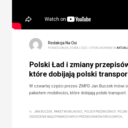
Redakcja Na Osi
PONIEDZIAŁEK, 30 MAJ 2022
/
OPUBLIKOWANE W
AKTUAL
Polski Ład i zmiany przepis
które dobijają polski transpor
W czwartej części prezes ZMPD Jan Buczek mówi o
pakietem mobilności, które dobijają polski transport.
JAN BUCZEK
PAKIET MOBILNOŚCI
POLSCY PRZEWOŹNICY
POLSKI
ZRZESZENIE MIĘDZYNARODOWYCH PRZEWOŹNIKÓW DROGOWYCH