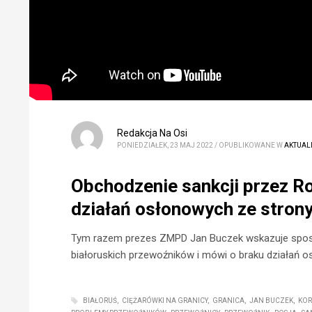
Redakcja Na Osi
PONIEDZIAŁEK, 23 MAJ 2022
/
OPUBLIKOWANE W
AKTUAL
Obchodzenie sankcji przez Ro
działań osłonowych ze strony
Tym razem prezes ZMPD Jan Buczek wskazuje sposob
białoruskich przewoźników i mówi o braku działań 
BIAŁORUŚ
CIĘŻARÓWKI NA GRANICY
GRANICA
JAN BUCZEK
KOR