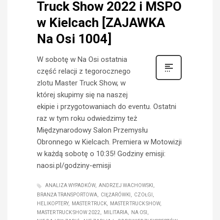
Truck Show 2022 i MSPO
w Kielcach [ZAJAWKA
Na Osi 1004]
W sobotę w Na Osi ostatnia
część relacji z tegorocznego
zlotu Master Truck Show, w
której skupimy się na naszej
ekipie i przygotowaniach do eventu. Ostatni
raz w tym roku odwiedzimy też
Międzynarodowy Salon Przemysłu
Obronnego w Kielcach. Premiera w Motowizji
w każdą sobotę o 10:35! Godziny emisji:
naosi.pl/godziny-emisji
ANALIZA WYPADKÓW
ANDRZEJ WACHOWSKI
BRANŻA TRANSPORTOWA
CIĘŻARÓWKI
CZOŁGI
HELIKOPTERY
MASTER TRUCK
MASTER TRUCK SHOW
MASTER TRUCK SHOW 2022
MILITARIA
NA OSI