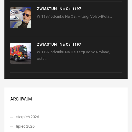
ZWIASTUN | Na Osi 1197
W 1197 odcinku Na Osi: – targi Volvo4Pola...
ZWIASTUN | Na Osi 1197
W 1197 odcinku Na Osi targi Volvo4Poland,
ostat...
ARCHIWUM
sierpień 2026
lipiec 2026