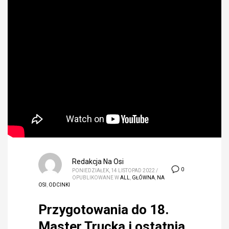
Redakcja Na Osi
0
PONIEDZIAŁEK, 14 LISTOPAD 2022
/
OPUBLIKOWANE W
ALL
,
GŁÓWNA
,
NA
OSI
,
ODCINKI
Przygotowania do 18.
Master Trucka i ostatnia