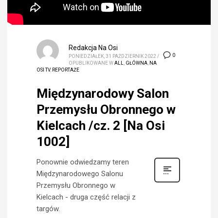
Redakcja Na Osi
0
PONIEDZIAŁEK, 31 PAŹDZIERNIK 2022
/
OPUBLIKOWANE W
ALL
,
GŁÓWNA
,
NA
OSI TV
,
REPORTAŻE
Międzynarodowy Salon
Przemysłu Obronnego w
Kielcach /cz. 2 [Na Osi
1002]
Ponownie odwiedzamy teren
Międzynarodowego Salonu
Przemysłu Obronnego w
Kielcach - druga część relacji z
targów.