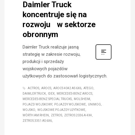
Daimler Truck
koncentruje się na
rozwoju w sektorze
obronnym
Daimler Truck realizuje jasną
strategię w zakresie rozwoju,
produkcji i sprzedaży
wojskowych pojazdów
użytkowych do zastosowań logistycznych.
ACTROS
AROCS
AROCS 4042 AS 6X6
ATEGO
DAIMLER TRUCK
IDEX
MERCEDES-BENZ AROCS
MERCEDES-BENZ SPECIAL TRUCKS
MOLSHEIM
POJAZD WOJSKOWY
POJAZDY WOJSKOWE
UNIMOG
WOJSKO
WOJSKOWE POJAZDY UŻYTKOWE
WÖRTH AM RHEIN
ZETROS
ZETROS 2036 A 4X4
ZETROS 3351 AS 6X6