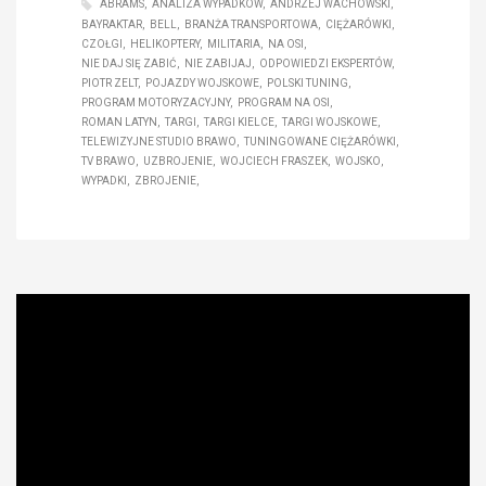
ABRAMS
ANALIZA WYPADKÓW
ANDRZEJ WACHOWSKI
BAYRAKTAR
BELL
BRANŻA TRANSPORTOWA
CIĘŻARÓWKI
CZOŁGI
HELIKOPTERY
MILITARIA
NA OSI
NIE DAJ SIĘ ZABIĆ
NIE ZABIJAJ
ODPOWIEDZI EKSPERTÓW
PIOTR ZELT
POJAZDY WOJSKOWE
POLSKI TUNING
PROGRAM MOTORYZACYJNY
PROGRAM NA OSI
ROMAN LATYN
TARGI
TARGI KIELCE
TARGI WOJSKOWE
TELEWIZYJNE STUDIO BRAWO
TUNINGOWANE CIĘŻARÓWKI
TV BRAWO
UZBROJENIE
WOJCIECH FRASZEK
WOJSKO
WYPADKI
ZBROJENIE