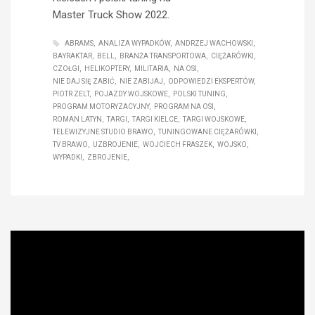
Master Truck Show 2022.
ABRAMS
ANALIZA WYPADKÓW
ANDRZEJ WACHOWSKI
BAYRAKTAR
BELL
BRANŻA TRANSPORTOWA
CIĘŻARÓWKI
CZOŁGI
HELIKOPTERY
MILITARIA
NA OSI
NIE DAJ SIĘ ZABIĆ
NIE ZABIJAJ
ODPOWIEDZI EKSPERTÓW
PIOTR ZELT
POJAZDY WOJSKOWE
POLSKI TUNING
PROGRAM MOTORYZACYJNY
PROGRAM NA OSI
ROMAN LATYN
TARGI
TARGI KIELCE
TARGI WOJSKOWE
TELEWIZYJNE STUDIO BRAWO
TUNINGOWANE CIĘŻARÓWKI
TV BRAWO
UZBROJENIE
WOJCIECH FRASZEK
WOJSKO
WYPADKI
ZBROJENIE