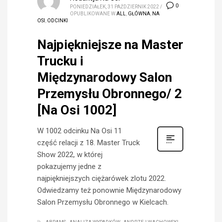
0
PONIEDZIAŁEK, 31 PAŹDZIERNIK 2022
/
OPUBLIKOWANE W
ALL
,
GŁÓWNA
,
NA
OSI
,
ODCINKI
Najpiękniejsze na Master
Trucku i
Międzynarodowy Salon
Przemysłu Obronnego/ 2
[Na Osi 1002]
W 1002 odcinku Na Osi 11
część relacji z 18. Master Truck
Show 2022, w której
pokazujemy jedne z
najpiękniejszych ciężarówek zlotu 2022.
Odwiedzamy też ponownie Międzynarodowy
Salon Przemysłu Obronnego w Kielcach.