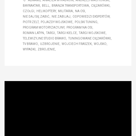
ABRAMS
ANALIZA WYPADKÓW
ANDRZEJ WACHOWSKI
BAYRAKTAR
BELL
BRANŻA TRANSPORTOWA
CIĘŻARÓWKI
CZOŁGI
HELIKOPTERY
MILITARIA
NA OSI
NIE DAJ SIĘ ZABIĆ
NIE ZABIJAJ
ODPOWIEDZI EKSPERTÓW
PIOTR ZELT
POJAZDY WOJSKOWE
POLSKI TUNING
PROGRAM MOTORYZACYJNY
PROGRAM NA OSI
ROMAN LATYN
TARGI
TARGI KIELCE
TARGI WOJSKOWE
TELEWIZYJNE STUDIO BRAWO
TUNINGOWANE CIĘŻARÓWKI
TV BRAWO
UZBROJENIE
WOJCIECH FRASZEK
WOJSKO
WYPADKI
ZBROJENIE