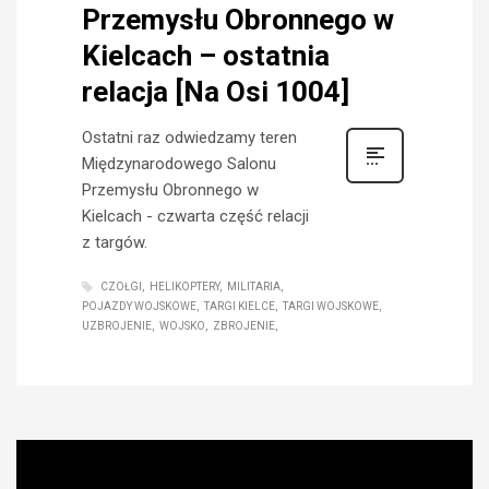
Przemysłu Obronnego w
Kielcach – ostatnia
relacja [Na Osi 1004]
Ostatni raz odwiedzamy teren
Międzynarodowego Salonu
Przemysłu Obronnego w
Kielcach - czwarta część relacji
z targów.
CZOŁGI
HELIKOPTERY
MILITARIA
POJAZDY WOJSKOWE
TARGI KIELCE
TARGI WOJSKOWE
UZBROJENIE
WOJSKO
ZBROJENIE