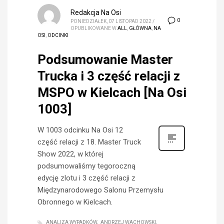
Redakcja Na Osi
0
PONIEDZIAŁEK, 07 LISTOPAD 2022
/
OPUBLIKOWANE W
ALL
,
GŁÓWNA
,
NA
OSI
,
ODCINKI
Podsumowanie Master
Trucka i 3 część relacji z
MSPO w Kielcach [Na Osi
1003]
W 1003 odcinku Na Osi 12
część relacji z 18. Master Truck
Show 2022, w której
podsumowaliśmy tegoroczną
edycję zlotu i 3 część relacji z
Międzynarodowego Salonu Przemysłu
Obronnego w Kielcach.
ANALIZA WYPADKÓW
ANDRZEJ WACHOWSKI