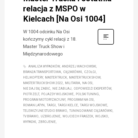
relacja z MSPO w
Kielcach [Na Osi 1004]
W 1004 odcinku Na Osi
kończymy cykl relacji z 18.
Master Truck Show i
Międzynarodowego
ANALIZA WYPADKÓW
ANDRZEJ WACHOWSKI
BRANŻA TRANSPORTOWA
CIĘŻARÓWKI
CZOŁGI
HELIKOPTERY
MASTER TRUCK
MASTER TRUCK SHOW
MASTER TRUCK SHOW 2022
MILITARIA
NA OSI
NIE DAJ SIĘ ZABIĆ
NIE ZABIJAJ
ODPOWIEDZI EKSPERTÓW
PIOTR ZELT
POJAZDY WOJSKOWE
POLSKI TUNING
PROGRAM MOTORYZACYJNY
PROGRAM NA OSI
ROMAN LATYN
TARGI
TARGI KIELCE
TARGI WOJSKOWE
TELEWIZYJNE STUDIO BRAWO
TUNINGOWANE CIĘŻARÓWKI
TV BRAWO
UZBROJENIE
WOJCIECH FRASZEK
WOJSKO
WYPADKI
ZBROJENIE