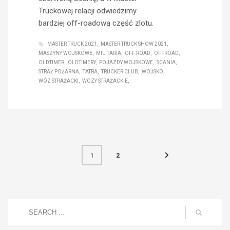
Truckowej relacji odwiedzimy
bardziej off-roadową część zlotu.
MASTER TRUCK 2021
MASTER TRUCK SHOW 2021
MASZYNY WOJSKOWE
MILITARIA
OFF ROAD
OFFROAD
OLDTIMER
OLDTIMERY
POJAZDY WOJSKOWE
SCANIA
STRAŻ POŻARNA
TATRA
TRUCKER CLUB
WOJSKO
WÓZ STRAŻACKI
WOZY STRAŻACKIE
2
1