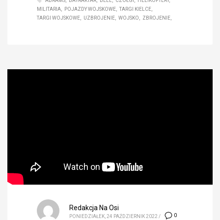
ABRAMS
BAYRAKTAR
BELL
CZOŁGI
HELIKOPTERY
MILITARIA
POJAZDY WOJSKOWE
TARGI KIELCE
TARGI WOJSKOWE
UZBROJENIE
WOJSKO
ZBROJENIE
Redakcja Na Osi
0
PONIEDZIAŁEK, 24 PAŹDZIERNIK 2022
/