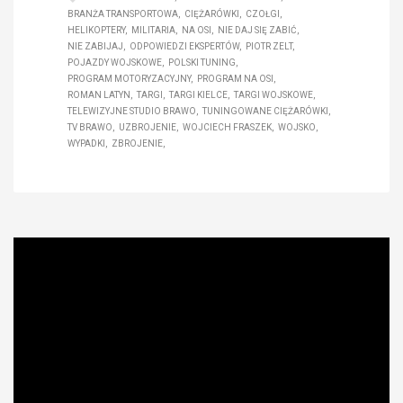
BRANŻA TRANSPORTOWA
CIĘŻARÓWKI
CZOŁGI
HELIKOPTERY
MILITARIA
NA OSI
NIE DAJ SIĘ ZABIĆ
NIE ZABIJAJ
ODPOWIEDZI EKSPERTÓW
PIOTR ZELT
POJAZDY WOJSKOWE
POLSKI TUNING
PROGRAM MOTORYZACYJNY
PROGRAM NA OSI
ROMAN LATYN
TARGI
TARGI KIELCE
TARGI WOJSKOWE
TELEWIZYJNE STUDIO BRAWO
TUNINGOWANE CIĘŻARÓWKI
TV BRAWO
UZBROJENIE
WOJCIECH FRASZEK
WOJSKO
WYPADKI
ZBROJENIE