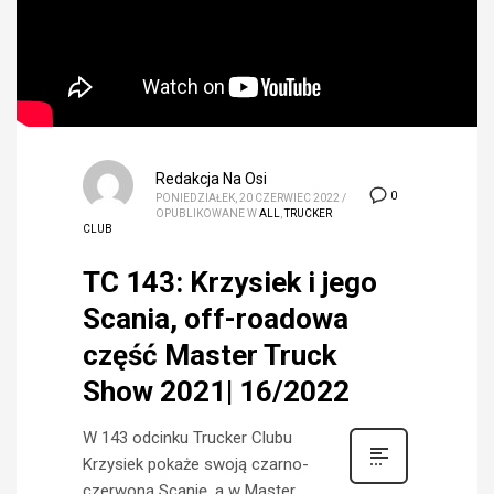
Redakcja Na Osi
0
PONIEDZIAŁEK, 20 CZERWIEC 2022
/
OPUBLIKOWANE W
ALL
,
TRUCKER
CLUB
TC 143: Krzysiek i jego
Scania, off-roadowa
część Master Truck
Show 2021| 16/2022
W 143 odcinku Trucker Clubu
Krzysiek pokaże swoją czarno-
czerwoną Scanię, a w Master