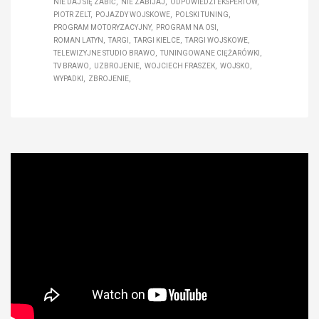
NIE DAJ SIĘ ZABIĆ
NIE ZABIJAJ
ODPOWIEDZI EKSPERTÓW
PIOTR ZELT
POJAZDY WOJSKOWE
POLSKI TUNING
PROGRAM MOTORYZACYJNY
PROGRAM NA OSI
ROMAN LATYN
TARGI
TARGI KIELCE
TARGI WOJSKOWE
TELEWIZYJNE STUDIO BRAWO
TUNINGOWANE CIĘŻARÓWKI
TV BRAWO
UZBROJENIE
WOJCIECH FRASZEK
WOJSKO
WYPADKI
ZBROJENIE