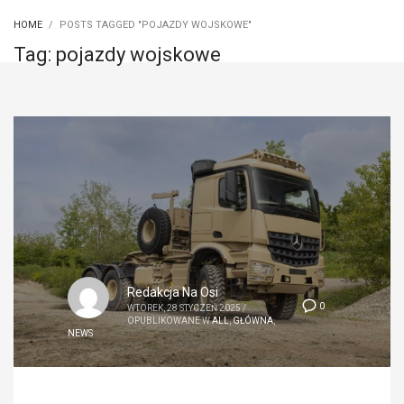
HOME
POSTS TAGGED "POJAZDY WOJSKOWE"
Tag: pojazdy wojskowe
Redakcja Na Osi
0
WTOREK, 28 STYCZEŃ 2025
/
OPUBLIKOWANE W
ALL
,
GŁÓWNA
,
NEWS