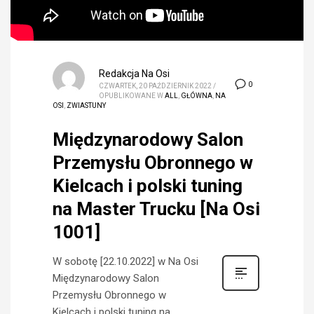
Redakcja Na Osi
0
CZWARTEK, 20 PAŹDZIERNIK 2022
/
OPUBLIKOWANE W
ALL
,
GŁÓWNA
,
NA
OSI
,
ZWIASTUNY
Międzynarodowy Salon
Przemysłu Obronnego w
Kielcach i polski tuning
na Master Trucku [Na Osi
1001]
W sobotę [22.10.2022] w Na Osi
Międzynarodowy Salon
Przemysłu Obronnego w
Kielcach i polski tuning na