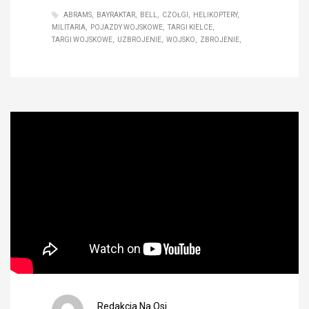
ABRAMS
BAYRAKTAR
BELL
CZOŁGI
HELIKOPTERY
MILITARIA
POJAZDY WOJSKOWE
TARGI KIELCE
TARGI WOJSKOWE
UZBROJENIE
WOJSKO
ZBROJENIE
Redakcja Na Osi