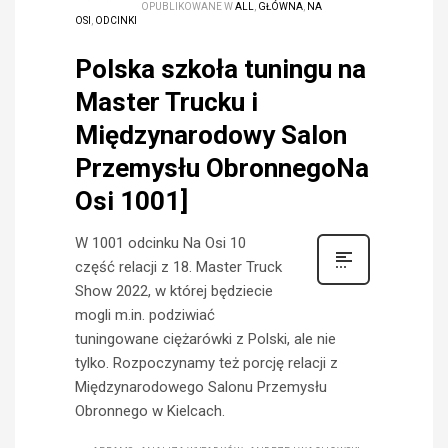
OPUBLIKOWANE W
ALL
,
GŁÓWNA
,
NA
OSI
,
ODCINKI
Polska szkoła tuningu na
Master Trucku i
Międzynarodowy Salon
Przemysłu ObronnegoNa
Osi 1001]
W 1001 odcinku Na Osi 10
część relacji z 18. Master Truck
Show 2022, w której będziecie
mogli m.in. podziwiać
tuningowane ciężarówki z Polski, ale nie
tylko. Rozpoczynamy też porcję relacji z
Międzynarodowego Salonu Przemysłu
Obronnego w Kielcach.