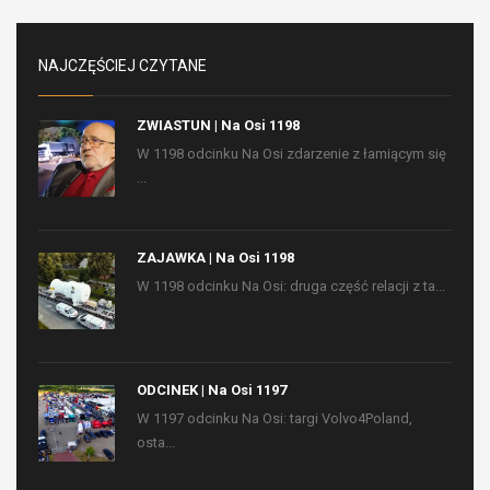
NAJCZĘŚCIEJ CZYTANE
ZWIASTUN | Na Osi 1198
W 1198 odcinku Na Osi zdarzenie z łamiącym się
...
ZAJAWKA | Na Osi 1198
W 1198 odcinku Na Osi: druga część relacji z ta...
ODCINEK | Na Osi 1197
W 1197 odcinku Na Osi: targi Volvo4Poland,
osta...