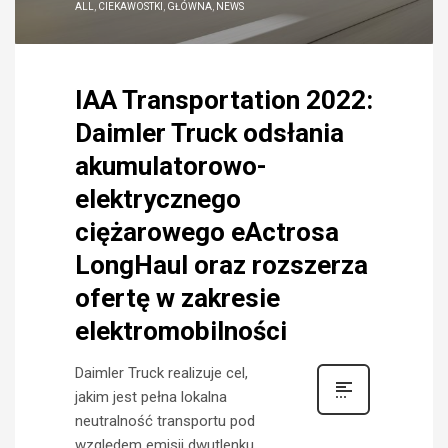
ALL
,
CIEKAWOSTKI
,
GŁÓWNA
,
NEWS
IAA Transportation 2022:
Daimler Truck odsłania
akumulatorowo-
elektrycznego
ciężarowego eActrosa
LongHaul oraz rozszerza
ofertę w zakresie
elektromobilności
Daimler Truck realizuje cel,
jakim jest pełna lokalna
neutralność transportu pod
względem emisji dwutlenku