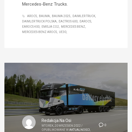
Mercedes-Benz Trucks.
AROCS
BAUMA
BAUMA 2025
DAIMLER TRUCK
DAIMLER TRUCK POLSKA
EACTROS 600
EAROCS
EAROCS 400
EMISJA CO2
MERCEDES BENZ
MERCEDES-BENZ AROCS
UE30
Redakcja Na Osi
0
WTOREK, 20 WRZESIEŃ 2022
/
OPUBLIKOWANE W
AKTUALNOŚCI
,