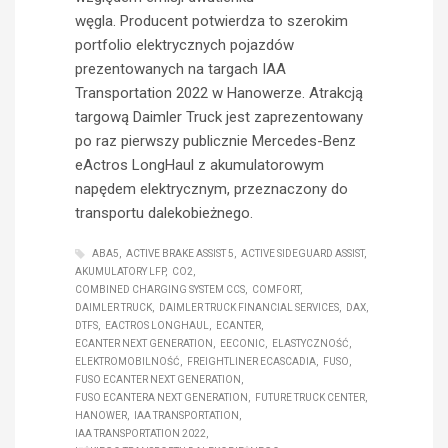
węgla. Producent potwierdza to szerokim
portfolio elektrycznych pojazdów
prezentowanych na targach IAA
Transportation 2022 w Hanowerze. Atrakcją
targową Daimler Truck jest zaprezentowany
po raz pierwszy publicznie Mercedes-Benz
eActros LongHaul z akumulatorowym
napędem elektrycznym, przeznaczony do
transportu dalekobieżnego.
ABA5
ACTIVE BRAKE ASSIST 5
ACTIVE SIDEGUARD ASSIST
AKUMULATORY LFP
CO2
COMBINED CHARGING SYSTEM CCS
COMFORT
DAIMLER TRUCK
DAIMLER TRUCK FINANCIAL SERVICES
DAX
DTFS
EACTROS LONGHAUL
ECANTER
ECANTER NEXT GENERATION
EECONIC
ELASTYCZNOŚĆ
ELEKTROMOBILNOŚĆ
FREIGHTLINER ECASCADIA
FUSO
FUSO ECANTER NEXT GENERATION
FUSO ECANTERA NEXT GENERATION
FUTURE TRUCK CENTER
HANOWER
IAA TRANSPORTATION
IAA TRANSPORTATION 2022