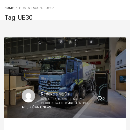
HOME
POSTS TAGGED "UE30"
Tag: UE30
Redakcja Na Osi
0
CZWARTEK, 10 KWIECIEŃ 2025
/
OPUBLIKOWANE W
AKTUALNOŚCI
,
ALL
,
GŁÓWNA
,
NEWS