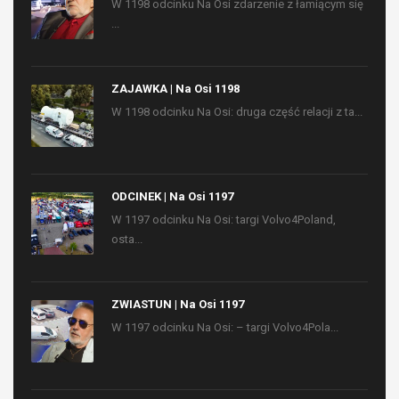
W 1198 odcinku Na Osi zdarzenie z łamiącym się
...
ZAJAWKA | Na Osi 1198
W 1198 odcinku Na Osi: druga część relacji z ta...
ODCINEK | Na Osi 1197
W 1197 odcinku Na Osi: targi Volvo4Poland,
osta...
ZWIASTUN | Na Osi 1197
W 1197 odcinku Na Osi: – targi Volvo4Pola...