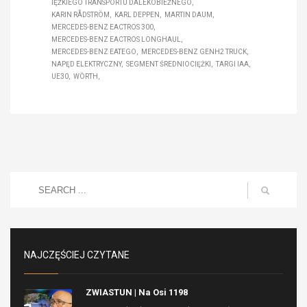
IĘŻKIEGO TRANSPORTU DALEKOBIEŻNEGO
KARIN RÅDSTRÖM
KARL DEPPEN
MARTIN DAUM
MERCEDES-BENZ EACTROS 300
MERCEDES-BENZ EACTROS LONGHAUL
MERCEDES-BENZ EATEGO
MERCEDES-BENZ GENH2 TRUCK
NAPĘD ELEKTRYCZNY
SEGMENT ŚREDNIOCIĘŻKI
TARGI IAA
UE30
WÖRTH
NAJCZĘŚCIEJ CZYTANE
ZWIASTUN | Na Osi 1198