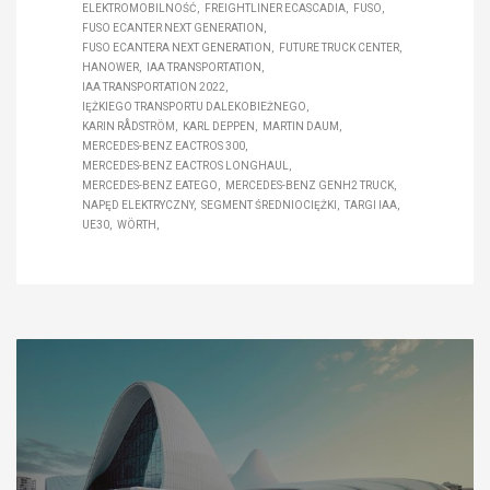
ELEKTROMOBILNOŚĆ
FREIGHTLINER ECASCADIA
FUSO
FUSO ECANTER NEXT GENERATION
FUSO ECANTERA NEXT GENERATION
FUTURE TRUCK CENTER
HANOWER
IAA TRANSPORTATION
IAA TRANSPORTATION 2022
IĘŻKIEGO TRANSPORTU DALEKOBIEŻNEGO
KARIN RÅDSTRÖM
KARL DEPPEN
MARTIN DAUM
MERCEDES-BENZ EACTROS 300
MERCEDES-BENZ EACTROS LONGHAUL
MERCEDES-BENZ EATEGO
MERCEDES-BENZ GENH2 TRUCK
NAPĘD ELEKTRYCZNY
SEGMENT ŚREDNIOCIĘŻKI
TARGI IAA
UE30
WÖRTH