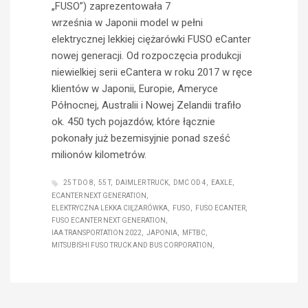
„FUSO”) zaprezentowała 7
września w Japonii model w pełni
elektrycznej lekkiej ciężarówki FUSO eCanter
nowej generacji. Od rozpoczęcia produkcji
niewielkiej serii eCantera w roku 2017 w ręce
klientów w Japonii, Europie, Ameryce
Północnej, Australii i Nowej Zelandii trafiło
ok. 450 tych pojazdów, które łącznie
pokonały już bezemisyjnie ponad sześć
milionów kilometrów.
25 T DO 8
55 T
DAIMLER TRUCK
DMC OD 4
EAXLE
ECANTER NEXT GENERATION
ELEKTRYCZNA LEKKA CIĘŻARÓWKA
FUSO
FUSO ECANTER
FUSO ECANTER NEXT GENERATION
IAA TRANSPORTATION 2022
JAPONIA
MFTBC
MITSUBISHI FUSO TRUCK AND BUS CORPORATION