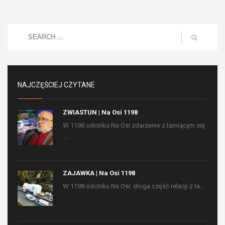
NAJCZĘŚCIEJ CZYTANE
ZWIASTUN | Na Osi 1198
W 1198 odcinku Na Osi zdarzenie z łamiącym się
...
ZAJAWKA | Na Osi 1198
W 1198 odcinku Na Osi: druga część relacji z ta...