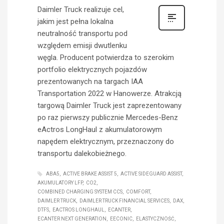
Daimler Truck realizuje cel,
jakim jest pełna lokalna
neutralność transportu pod
względem emisji dwutlenku
węgla. Producent potwierdza to szerokim
portfolio elektrycznych pojazdów
prezentowanych na targach IAA
Transportation 2022 w Hanowerze. Atrakcją
targową Daimler Truck jest zaprezentowany
po raz pierwszy publicznie Mercedes-Benz
eActros LongHaul z akumulatorowym
napędem elektrycznym, przeznaczony do
transportu dalekobieżnego.
ABA5
ACTIVE BRAKE ASSIST 5
ACTIVE SIDEGUARD ASSIST
AKUMULATORY LFP
CO2
COMBINED CHARGING SYSTEM CCS
COMFORT
DAIMLER TRUCK
DAIMLER TRUCK FINANCIAL SERVICES
DAX
DTFS
EACTROS LONGHAUL
ECANTER
ECANTER NEXT GENERATION
EECONIC
ELASTYCZNOŚĆ