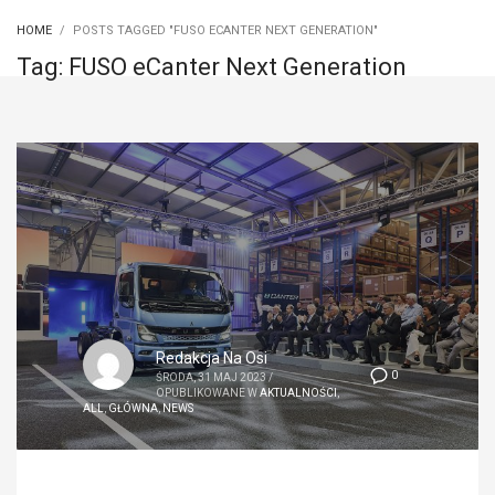
HOME
POSTS TAGGED "FUSO ECANTER NEXT GENERATION"
Tag: FUSO eCanter Next Generation
Redakcja Na Osi
0
ŚRODA, 31 MAJ 2023
/
OPUBLIKOWANE W
AKTUALNOŚCI
,
ALL
,
GŁÓWNA
,
NEWS