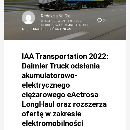
Redakcja Na Osi
0
WTOREK, 20 WRZESIEŃ 2022
/
OPUBLIKOWANE W
AKTUALNOŚCI
,
ALL
,
CIEKAWOSTKI
,
GŁÓWNA
,
NEWS
IAA Transportation 2022:
Daimler Truck odsłania
akumulatorowo-
elektrycznego
ciężarowego eActrosa
LongHaul oraz rozszerza
ofertę w zakresie
elektromobilności