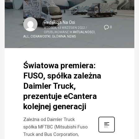
Redakcja Na Osi
0
WTOREK, 13 WRZESIEŃ 2022
/
OPUBLIKOWANE W
AKTUALNOŚCI
,
ALL
,
CIEKAWOSTKI
,
GŁÓWNA
,
NEWS
Światowa premiera:
FUSO, spółka zależna
Daimler Truck,
prezentuje eCantera
kolejnej generacji
Zależna od Daimler Truck
spółka MFTBC (Mitsubishi Fuso
Truck and Bus Corporation,