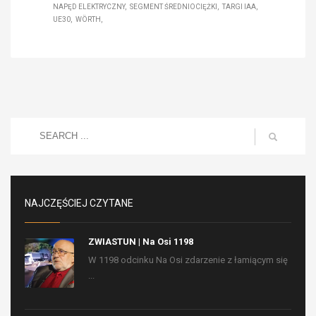
NAPĘD ELEKTRYCZNY
SEGMENT ŚREDNIOCIĘŻKI
TARGI IAA
UE30
WÖRTH
NAJCZĘŚCIEJ CZYTANE
ZWIASTUN | Na Osi 1198
W 1198 odcinku Na Osi zdarzenie z łamiącym się
...