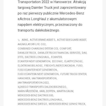
Transportation 2022 w Hanowerze. Atrakcją
targową Daimler Truck jest zaprezentowany
po raz pierwszy publicznie Mercedes-Benz
eActros LongHaul z akumulatorowym
napędem elektrycznym, przeznaczony do
transportu dalekobieżnego.
ABA5
ACTIVE BRAKE ASSIST 5
ACTIVE SIDEGUARD ASSIST
AKUMULATORY LFP
CO2
COMBINED CHARGING SYSTEM CCS
COMFORT
DAIMLER TRUCK
DAIMLER TRUCK FINANCIAL SERVICES
DAX
DTFS
EACTROS LONGHAUL
ECANTER
ECANTER NEXT GENERATION
EECONIC
ELASTYCZNOŚĆ
ELEKTROMOBILNOŚĆ
FREIGHTLINER ECASCADIA
FUSO
FUSO ECANTER NEXT GENERATION
FUSO ECANTERA NEXT GENERATION
FUTURE TRUCK CENTER
HANOWER
IAA TRANSPORTATION
IAA TRANSPORTATION 2022
IĘŻKIEGO TRANSPORTU DALEKOBIEŻNEGO
KARIN RÅDSTRÖM
KARL DEPPEN
MARTIN DAUM
MERCEDES-BENZ EACTROS 300
MERCEDES-BENZ EACTROS LONGHAUL
MERCEDES-BENZ EATEGO
MERCEDES-BENZ GENH2 TRUCK