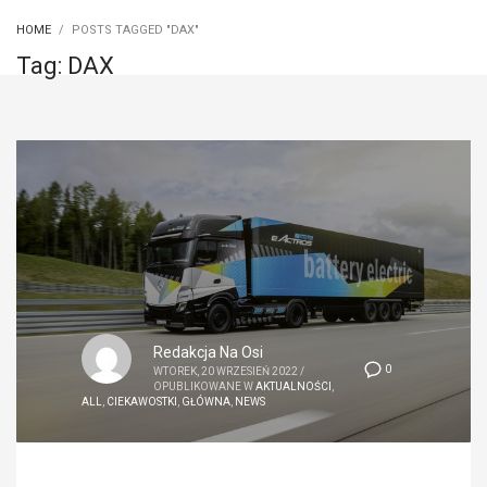
HOME
POSTS TAGGED "DAX"
Tag: DAX
Redakcja Na Osi
0
WTOREK, 20 WRZESIEŃ 2022
/
OPUBLIKOWANE W
AKTUALNOŚCI
,
ALL
,
CIEKAWOSTKI
,
GŁÓWNA
,
NEWS