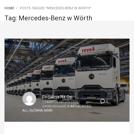
HOME
POSTS TAGGED "MERCEDES-BENZ W WÖRTH"
Tag: Mercedes-Benz w Wörth
Redakcja Na Osi
0
CZWARTEK, 06 LUTY 2025
/
OPUBLIKOWANE W
AKTUALNOŚCI
,
ALL
,
GŁÓWNA
,
NEWS