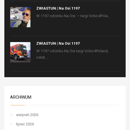
ZWIASTUN | Na Osi 1197
W 1197 odcinku Na Osi: – targi Volvo4Pola...
ZWIASTUN | Na Osi 1197
W 1197 odcinku Na Osi targi Volvo4Poland,
ostat...
ARCHIWUM
sierpień 2026
lipiec 2026