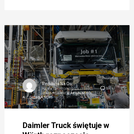
Redakcja Na Osi
0
PIĄTEK, 22 LISTOPAD 2024
/
OPUBLIKOWANE W
AKTUALNOŚCI
,
ALL
,
GŁÓWNA
,
NEWS
Daimler Truck świętuje w