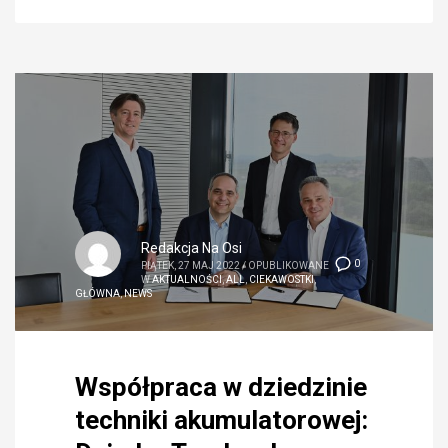
Redakcja Na Osi
0
PIĄTEK, 27 MAJ 2022
/
OPUBLIKOWANE
W
AKTUALNOŚCI
,
ALL
,
CIEKAWOSTKI
,
GŁÓWNA
,
NEWS
Współpraca w dziedzinie
techniki akumulatorowej: