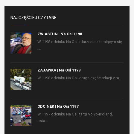
NAJCZĘŚCIEJ CZYTANE
ZWIASTUN | Na Osi 1198
W 1198 odcinku Na Osi zdarzenie z łamiącym się
...
ZAJAWKA | Na Osi 1198
W 1198 odcinku Na Osi: druga część relacji z ta...
ODCINEK | Na Osi 1197
W 1197 odcinku Na Osi: targi Volvo4Poland,
osta...