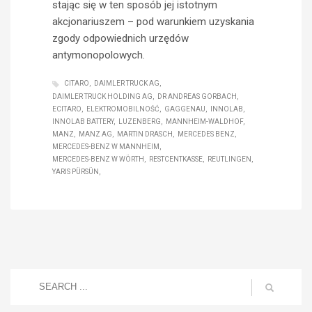
stając się w ten sposób jej istotnym
akcjonariuszem – pod warunkiem uzyskania
zgody odpowiednich urzędów
antymonopolowych.
CITARO
DAIMLER TRUCK AG
DAIMLER TRUCK HOLDING AG
DR ANDREAS GORBACH
ECITARO
ELEKTROMOBILNOŚĆ
GAGGENAU
INNOLAB
INNOLAB BATTERY
LUZENBERG
MANNHEIM-WALDHOF
MANZ
MANZ AG
MARTIN DRASCH
MERCEDES BENZ
MERCEDES-BENZ W MANNHEIM
MERCEDES-BENZ W WÖRTH
RESTCENTKASSE
REUTLINGEN
YARIS PÜRSÜN