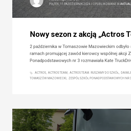
PIĄTEK, 11 PAŹDZIERNIK 2024
/
OPUBLIKOWANE W
AKTUA
Nowy sezon z akcją „Actros 
2 października w Tomaszowie Mazowieckim odbyło 
ramach promującej zawód kierowcy wspólnej akcji Z
Ponadpodstawowych nr 3 rozmawiała Kate TruckDriv
ACTROS
ACTROS TEAM
ACTROS TEAM. RUSZAMY DO SZKÓŁ
DAIML
TOMASZÓW MAZOWIECKI
ZESPÓŁ SZKÓŁ PONADPODSTAWOWYCH NR 