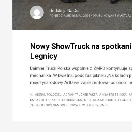
Redakcja Na Osi
PONIEDZIAŁEK, 06 MAJ 2024
/
OPUBLIKOWANE W
AKTUAL
Nowy ShowTruck na spotkani
Legnicy
Daimler Truck Polska wspólnie z ZMPD kontynuuje 
mechanika. W kwietniu podczas pikniku „Na kołach po
międzynarodowy ArtDrive zaprezentował uczniom le
ADRIAN POŹDZIEJ
ADRIAN TRUCKER PAKER
ANNA BRZEZIŃSKA
A
KASIA ŻÓŁTEK
KATE TRUCKDRIVERKA
KIEROWCA-MECHANIK
LEGNICA
ZESPOŁU SZKÓŁ SAMOCHODOWYCH W LEGNICY
ZMPD