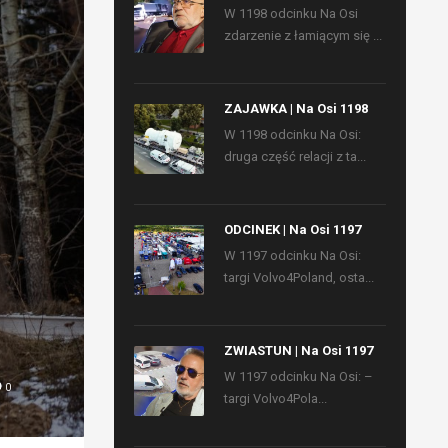
W 1198 odcinku Na Osi
zdarzenie z łamiącym się ...
ZAJAWKA | Na Osi 1198
W 1198 odcinku Na Osi:
druga część relacji z ta...
ODCINEK | Na Osi 1197
W 1197 odcinku Na Osi:
targi Volvo4Poland, osta...
ZWIASTUN | Na Osi 1197
W 1197 odcinku Na Osi: –
0
targi Volvo4Pola...