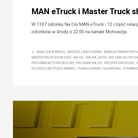
MAN eTruck i Master Truck s
W 1107 odcinku Na Osi MAN eTruck i 12 część relacj
odcinków w środy o 22:00 na kanale Motowizja.
ANALIZA WYPADKU
ANDRZEJ WACHOWSKI
BRANŻA TRANSPORTO
MASTER TRUCK SHOW 2024
NA OSI
NAUKA JAZDY
NIE ZABIJAJ NIE DA
PROGRAM MOTORYZACYJNY
PROGRAM NA OSI
PRZEPISY DROGOWE
TELEWIZYJNE STUDIO BRAWO
TUNINGOWANE CIĘŻARÓWKI
TV BRAW