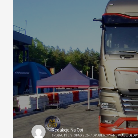
Redakcja Na Osi
ŚRODA, 13 LISTOPAD 2024
/
OPUBLIKOWANE W
ALL
,
GŁÓW