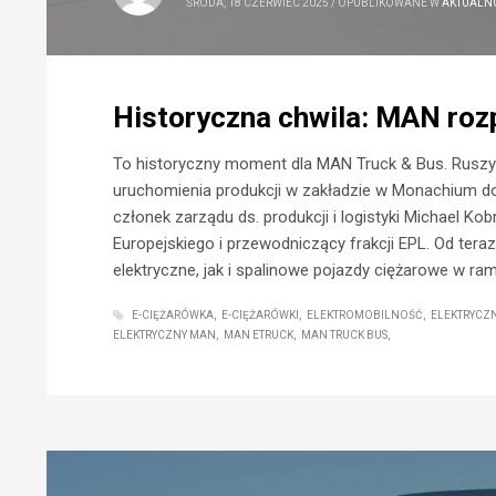
ŚRODA, 18 CZERWIEC 2025
/
OPUBLIKOWANE W
AKTUALN
Historyczna chwila: MAN roz
To historyczny moment dla MAN Truck & Bus. Ruszy
uruchomienia produkcji w zakładzie w Monachium do
członek zarządu ds. produkcji i logistyki Michael K
Europejskiego i przewodniczący frakcji EPL. Od tera
elektryczne, jak i spalinowe pojazdy ciężarowe w 
E-CIĘŻARÓWKA
E-CIĘŻARÓWKI
ELEKTROMOBILNOŚĆ
ELEKTRYCZ
ELEKTRYCZNY MAN
MAN ETRUCK
MAN TRUCK BUS