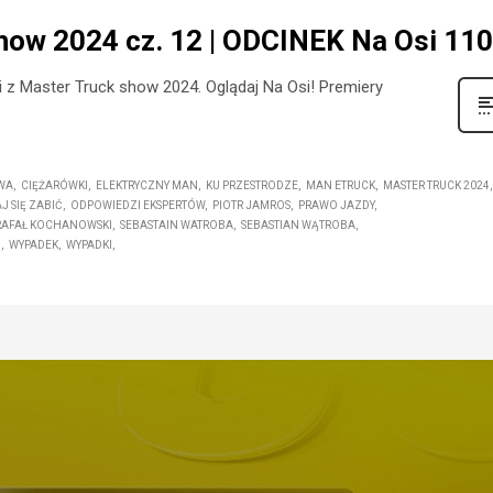
how 2024 cz. 12 | ODCINEK Na Osi 11
i z Master Truck show 2024. Oglądaj Na Osi! Premiery
WA
CIĘŻARÓWKI
ELEKTRYCZNY MAN
KU PRZESTRODZE
MAN ETRUCK
MASTER TRUCK 2024
J SIĘ ZABIĆ
ODPOWIEDZI EKSPERTÓW
PIOTR JAMROS
PRAWO JAZDY
RAFAŁ KOCHANOWSKI
SEBASTAIN WATROBA
SEBASTIAN WĄTROBA
O
WYPADEK
WYPADKI