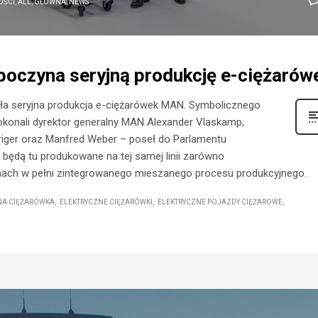
OŚCI
,
ALL
,
GŁÓWNA
,
NEWS
poczyna seryjną produkcję e-ciężarów
ła seryjna produkcja e-ciężarówek MAN. Symbolicznego
konali dyrektor generalny MAN Alexander Vlaskamp,
obriger oraz Manfred Weber – poseł do Parlamentu
z będą tu produkowane na tej samej linii zarówno
ramach w pełni zintegrowanego mieszanego procesu produkcyjnego.
NA CIĘŻARÓWKA
ELEKTRYCZNE CIĘŻARÓWKI
ELEKTRYCZNE POJAZDY CIĘŻAROWE