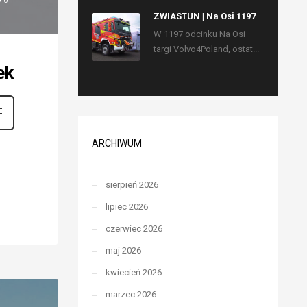
0
ZWIASTUN | Na Osi 1197
W 1197 odcinku Na Osi
targi Volvo4Poland, ostat...
ek
ARCHIWUM
sierpień 2026
lipiec 2026
czerwiec 2026
maj 2026
kwiecień 2026
marzec 2026