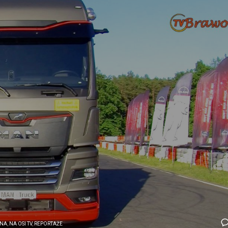
NA
,
NA OSI TV
,
REPORTAŻE