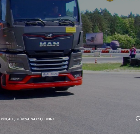
OŚCI
,
ALL
,
GŁÓWNA
,
NA OSI
,
ODCINKI