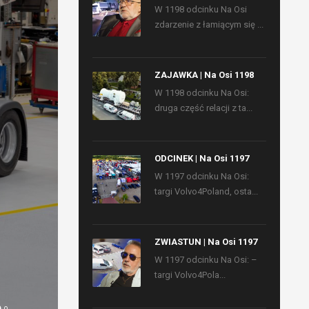
W 1198 odcinku Na Osi
zdarzenie z łamiącym się ...
ZAJAWKA | Na Osi 1198
W 1198 odcinku Na Osi:
druga część relacji z ta...
ODCINEK | Na Osi 1197
W 1197 odcinku Na Osi:
targi Volvo4Poland, osta...
ZWIASTUN | Na Osi 1197
W 1197 odcinku Na Osi: –
targi Volvo4Pola...