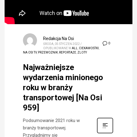
Redakcja Na Osi
0
ŚRODA, 05 STYCZEŃ 2022
/
OPUBLIKOWANE W
ALL
,
CIEKAWOSTKI
,
NA OSI TV
,
PRZEWOŹNIK
,
REPORTAŻE
,
ZLOTY
Najważniejsze
wydarzenia minionego
roku w branży
transportowej [Na Osi
959]
Podsumowanie 2021 roku w
branży transportowej.
Przyglądnijmy się