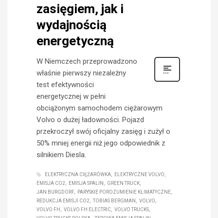
zasięgiem, jak i
wydajnością
energetyczną
W Niemczech przeprowadzono
właśnie pierwszy niezależny
test efektywności
energetycznej w pełni
obciążonym samochodem ciężarowym
Volvo o dużej ładowności. Pojazd
przekroczył swój oficjalny zasięg i zużył o
50% mniej energii niż jego odpowiednik z
silnikiem Diesla.
ELEKTRYCZNA CIĘŻARÓWKA
ELEKTRYCZNE VOLVO
EMISJA CO2
EMISJA SPALIN
GREEN TRUCK
JAN BURGDORF
PARYSKIE POROZUMIENIE KLIMATYCZNE
REDUKCJA EMISJI CO2
TOBIAS BERGMAN
VOLVO
VOLVO FH
VOLVO FH ELECTRIC
VOLVO TRUCKS