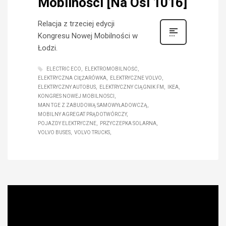
Mobilności [Na Osi 1016]
Relacja z trzeciej edycji
Kongresu Nowej Mobilności w
Łodzi.
ELECTRIC ECO
ELEKTROMOBILNOŚĆ
ELEKTRYCZNA CIĘŻARÓWKA
ELEKTRYCZNE VOLVO
ELEKTRYCZNY AUTOBUS
ELEKTRYCZNY CIĄGNIK FM
IKEA
KONGRES NOWEJ MOBILNOSCI
MAN TGE Z ZABUDOWĄ SAMOWYŁADOWCZĄ
MOBILNY AGREGAT PRĄDOTWÓRCZY
POJAZDY ELEKTRYCZNE
PRZYCZEPKA SOLARNA
VOLVO BUSES
VOLVO TRUCKS