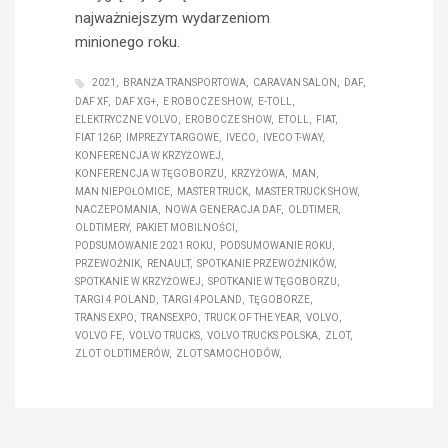
najważniejszym wydarzeniom
minionego roku.
2021
BRANŻA TRANSPORTOWA
CARAVAN SALON
DAF
DAF XF
DAF XG+
E ROBOCZE SHOW
E-TOLL
ELEKTRYCZNE VOLVO
EROBOCZE SHOW
ETOLL
FIAT
FIAT 126P
IMPREZY TARGOWE
IVECO
IVECO T-WAY
KONFERENCJA W KRZYŻOWEJ
KONFERENCJA W TĘGOBORZU
KRZYŻOWA
MAN
MAN NIEPOŁOMICE
MASTER TRUCK
MASTER TRUCK SHOW
NACZEPOMANIA
NOWA GENERACJA DAF
OLDTIMER
OLDTIMERY
PAKIET MOBILNOŚCI
PODSUMOWANIE 2021 ROKU
PODSUMOWANIE ROKU
PRZEWOŹNIK
RENAULT
SPOTKANIE PRZEWOŹNIKÓW
SPOTKANIE W KRZYŻOWEJ
SPOTKANIE W TĘGOBORZU
TARGI 4 POLAND
TARGI 4POLAND
TĘGOBORZE
TRANS EXPO
TRANSEXPO
TRUCK OF THE YEAR
VOLVO
VOLVO FE
VOLVO TRUCKS
VOLVO TRUCKS POLSKA
ZLOT
ZLOT OLDTIMERÓW
ZLOT SAMOCHODÓW