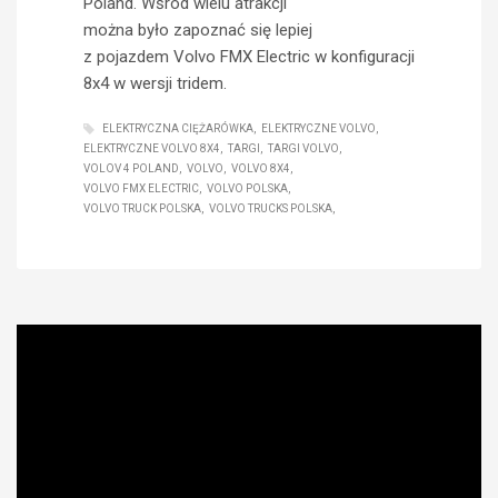
Poland. Wśród wielu atrakcji
można było zapoznać się lepiej
z pojazdem Volvo FMX Electric w konfiguracji
8x4 w wersji tridem.
ELEKTRYCZNA CIĘŻARÓWKA
ELEKTRYCZNE VOLVO
ELEKTRYCZNE VOLVO 8X4
TARGI
TARGI VOLVO
VOLOV 4 POLAND
VOLVO
VOLVO 8X4
VOLVO FMX ELECTRIC
VOLVO POLSKA
VOLVO TRUCK POLSKA
VOLVO TRUCKS POLSKA