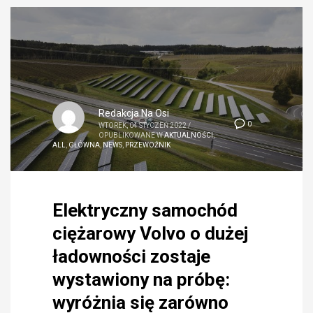
Redakcja Na Osi
0
WTOREK, 04 STYCZEŃ 2022
/
OPUBLIKOWANE W
AKTUALNOŚCI
,
ALL
,
GŁÓWNA
,
NEWS
,
PRZEWOŹNIK
Elektryczny samochód
ciężarowy Volvo o dużej
ładowności zostaje
wystawiony na próbę:
wyróżnia się zarówno