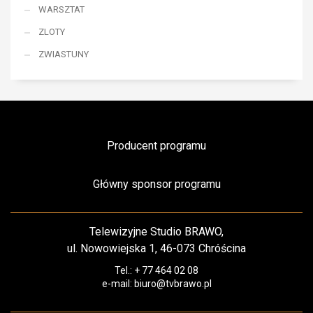
WARSZTAT
ZLOTY
ZWIASTUNY
Producent programu
Główny sponsor programu
Telewizyjne Studio BRAWO,
ul. Nowowiejska 1, 46-073 Chróścina
Tel.: + 77 464 02 08
e-mail: biuro@tvbrawo.pl