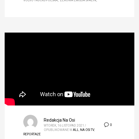
VOLVO TRUCKS POLSKA
ZEROWA EMISJA SPALIN
Redakcja Na Osi
0
WTOREK, 16 LISTOPAD 2021
/
OPUBLIKOWANE W
ALL
,
NA OSI TV
,
REPORTAŻE