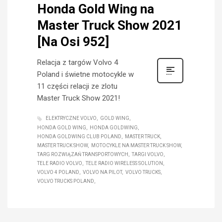
Honda Gold Wing na
Master Truck Show 2021
[Na Osi 952]
Relacja z targów Volvo 4
Poland i świetne motocykle w
11 części relacji ze zlotu
Master Truck Show 2021!
ELEKTRYCZNE VOLVO
GOLD WING
HONDA GOLD WING
HONDA GOLDWING
HONDA GOLDWING CLUB POLAND
MASTER TRUCK
MASTER TRUCK SHOW
MOTOCYKLE NA MASTER TRUCK SHOW
TARG ROZWIĄZAŃ TRANSPORTOWYCH
TARGI VOLVO
TELE RADIO VOLVO
TELE RADIO WIRELESS SOLUTION
VOLVO 4 POLAND
VOLVO NA PILOT
VOLVO TRUCKS
VOLVO TRUCKS POLAND