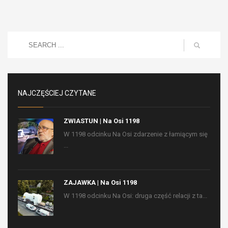
NAJCZĘŚCIEJ CZYTANE
ZWIASTUN | Na Osi 1198
W 1198 odcinku Na Osi zdarzenie z łamiącym się
...
ZAJAWKA | Na Osi 1198
W 1198 odcinku Na Osi: druga część relacji z ta...