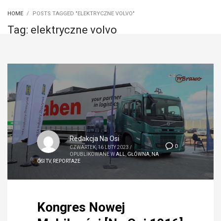
HOME
POSTS TAGGED "ELEKTRYCZNE VOLVO"
Tag: elektryczne volvo
Redakcja Na Osi
0
CZWARTEK, 16 LUTY 2023
/
OPUBLIKOWANE W
ALL
,
GŁÓWNA
,
NA
OSI TV
,
REPORTAŻE
Kongres Nowej