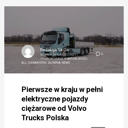
Redakcja Na Osi
0
WTOREK, 09 MARZEC 2021
/
OPUBLIKOWANE W
AKTUALNOŚCI
,
ALL
,
CIEKAWOSTKI
,
GŁÓWNA
,
NEWS
Pierwsze w kraju w pełni
elektryczne pojazdy
ciężarowe od Volvo
Trucks Polska