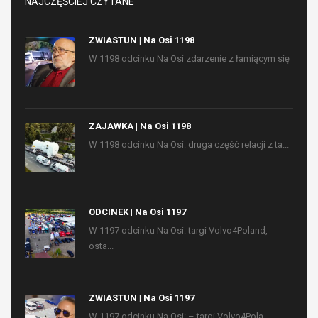
NAJCZĘŚCIEJ CZYTANE
ZWIASTUN | Na Osi 1198
W 1198 odcinku Na Osi zdarzenie z łamiącym się
...
ZAJAWKA | Na Osi 1198
W 1198 odcinku Na Osi: druga część relacji z ta...
ODCINEK | Na Osi 1197
W 1197 odcinku Na Osi: targi Volvo4Poland,
osta...
ZWIASTUN | Na Osi 1197
W 1197 odcinku Na Osi: – targi Volvo4Pola...