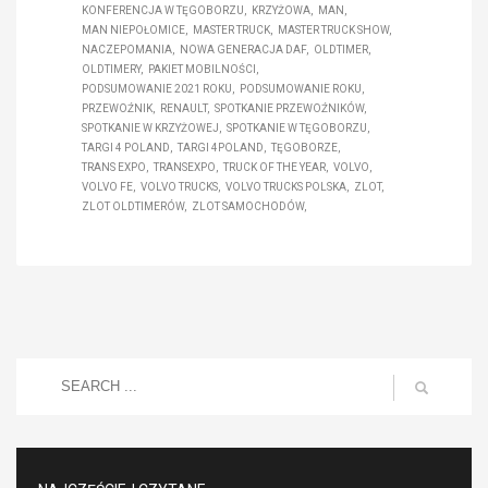
KONFERENCJA W TĘGOBORZU
KRZYŻOWA
MAN
MAN NIEPOŁOMICE
MASTER TRUCK
MASTER TRUCK SHOW
NACZEPOMANIA
NOWA GENERACJA DAF
OLDTIMER
OLDTIMERY
PAKIET MOBILNOŚCI
PODSUMOWANIE 2021 ROKU
PODSUMOWANIE ROKU
PRZEWOŹNIK
RENAULT
SPOTKANIE PRZEWOŹNIKÓW
SPOTKANIE W KRZYŻOWEJ
SPOTKANIE W TĘGOBORZU
TARGI 4 POLAND
TARGI 4POLAND
TĘGOBORZE
TRANS EXPO
TRANSEXPO
TRUCK OF THE YEAR
VOLVO
VOLVO FE
VOLVO TRUCKS
VOLVO TRUCKS POLSKA
ZLOT
ZLOT OLDTIMERÓW
ZLOT SAMOCHODÓW