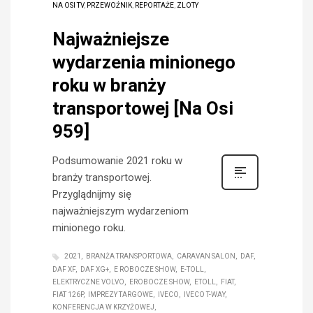
NA OSI TV
,
PRZEWOŹNIK
,
REPORTAŻE
,
ZLOTY
Najważniejsze
wydarzenia minionego
roku w branży
transportowej [Na Osi
959]
Podsumowanie 2021 roku w
branży transportowej.
Przyglądnijmy się
najważniejszym wydarzeniom
minionego roku.
2021
BRANŻA TRANSPORTOWA
CARAVAN SALON
DAF
DAF XF
DAF XG+
E ROBOCZE SHOW
E-TOLL
ELEKTRYCZNE VOLVO
EROBOCZE SHOW
ETOLL
FIAT
FIAT 126P
IMPREZY TARGOWE
IVECO
IVECO T-WAY
KONFERENCJA W KRZYŻOWEJ