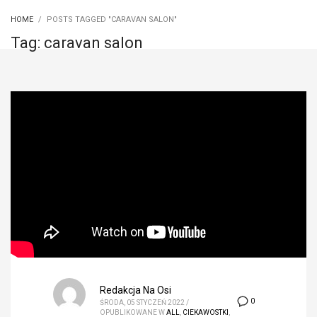
HOME
POSTS TAGGED "CARAVAN SALON"
Tag: caravan salon
Redakcja Na Osi
0
ŚRODA, 05 STYCZEŃ 2022
/
OPUBLIKOWANE W
ALL
,
CIEKAWOSTKI
,