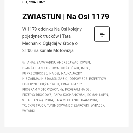
OSI
,
ZWIASTUNY
ZWIASTUN | Na Osi 1179
W 1179 odcinku Na Osi kolejny
pojedynek trucków i Tata
Mechanik. Oglądaj w środę o
21:00 na kanale Motowizja.
ANALIZA WYPADKU
ANDRZEJ WACHOWSKI
BRANŻA TRANSPORTOWA
CIĘŻARÓWKI
INESS
KU PRZESTRODZE
NA OSI
NAUKA JAZDY
NIE ZABIJAJ NIE DAJ SIĘ ZABIĆ
ODPOWIEDZI EKSPERTÓW
POJEDYNEK CIĘŻARÓWEK
PRAWO JAZDY
PROGRAM MOTORYZACYJNY
PROGRAM NA OSI
PRZEPISY DROGOWE
RAFAŁ KOCHANOWSKI
ROMAN LATYN
SEBASTIAN WĄTROBA
TATA MECHANIK
TRANSPORT
TRUCK VS TRUCK
TUNINGOWANE CIĘŻARÓWKI
WYPADEK
WYPADKI