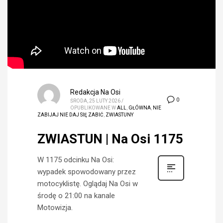
Redakcja Na Osi
0
ŚRODA, 25 LUTY 2026
/
OPUBLIKOWANE W
ALL
,
GŁÓWNA
,
NIE
ZABIJAJ NIE DAJ SIĘ ZABIĆ
,
ZWIASTUNY
ZWIASTUN | Na Osi 1175
W 1175 odcinku Na Osi:
wypadek spowodowany przez
motocyklistę. Oglądaj Na Osi w
środę o 21:00 na kanale
Motowizja.