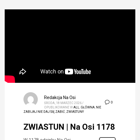
Redakcja Na Osi
0
ŚRODA, 18 MARZEC 2026
/
OPUBLIKOWANE W
ALL
,
GŁÓWNA
,
NIE
ZABIJAJ NIE DAJ SIĘ ZABIĆ
,
ZWIASTUNY
ZWIASTUN | Na Osi 1178
W 1178 odcinku Na Osi