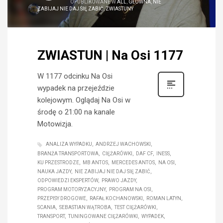
OPUBLIKOWANE W
ALL
,
GŁÓWNA
,
NIE
ZABIJAJ NIE DAJ SIĘ ZABIĆ
,
ZWIASTUNY
ZWIASTUN | Na Osi 1177
W 1177 odcinku Na Osi
wypadek na przejeździe
kolejowym. Oglądaj Na Osi w
środę o 21:00 na kanale
Motowizja.
ANALIZA WYPADKU
ANDRZEJ WACHOWSKI
BRANŻA TRANSPORTOWA
CIĘŻARÓWKI
DAF CF
INESS
KU PRZESTRODZE
MB ANTOS
MERCEDES ANTOS
NA OSI
NAUKA JAZDY
NIE ZABIJAJ NIE DAJ SIĘ ZABIĆ
ODPOWIEDZI EKSPERTÓW
PRAWO JAZDY
PROGRAM MOTORYZACYJNY
PROGRAM NA OSI
PRZEPISY DROGOWE
RAFAŁ KOCHANOWSKI
ROMAN LATYN
SCANIA
SEBASTIAN WĄTROBA
TEST CIĘŻARÓWKI
TRANSPORT
TUNINGOWANE CIĘŻARÓWKI
WYPADEK