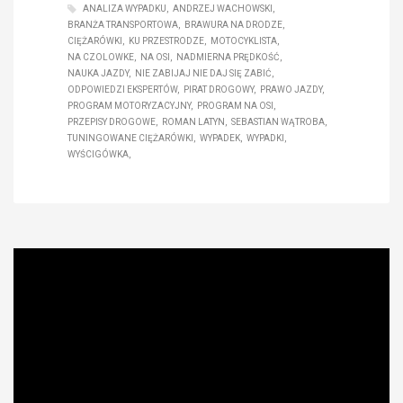
ANALIZA WYPADKU
ANDRZEJ WACHOWSKI
BRANŻA TRANSPORTOWA
BRAWURA NA DRODZE
CIĘŻARÓWKI
KU PRZESTRODZE
MOTOCYKLISTA
NA CZOLOWKE
NA OSI
NADMIERNA PRĘDKOŚĆ
NAUKA JAZDY
NIE ZABIJAJ NIE DAJ SIĘ ZABIĆ
ODPOWIEDZI EKSPERTÓW
PIRAT DROGOWY
PRAWO JAZDY
PROGRAM MOTORYZACYJNY
PROGRAM NA OSI
PRZEPISY DROGOWE
ROMAN LATYN
SEBASTIAN WĄTROBA
TUNINGOWANE CIĘŻARÓWKI
WYPADEK
WYPADKI
WYŚCIGÓWKA