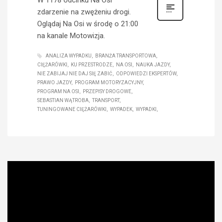
zdarzenie na zwężeniu drogi.
Oglądaj Na Osi w środę o 21:00
na kanale Motowizja.
ANALIZA WYPADKU
BRANŻA TRANSPORTOWA
CIĘŻARÓWKI
KU PRZESTRODZE
NA OSI
NAUKA JAZDY
NIE ZABIJAJ NIE DAJ SIĘ ZABIĆ
ODPOWIEDZI EKSPERTÓW
PRAWO JAZDY
PROGRAM MOTORYZACYJNY
PROGRAM NA OSI
PRZEPISY DROGOWE
SEBASTIAN WĄTROBA
TRANSPORT
TUNINGOWANE CIĘŻARÓWKI
WYPADEK
WYPADKI