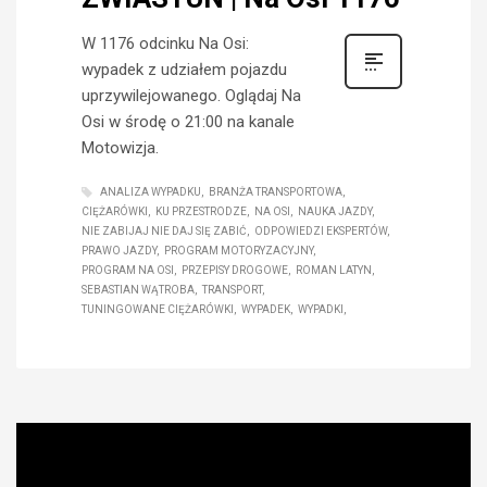
W 1176 odcinku Na Osi:
wypadek z udziałem pojazdu
uprzywilejowanego. Oglądaj Na
Osi w środę o 21:00 na kanale
Motowizja.
ANALIZA WYPADKU
BRANŻA TRANSPORTOWA
CIĘŻARÓWKI
KU PRZESTRODZE
NA OSI
NAUKA JAZDY
NIE ZABIJAJ NIE DAJ SIĘ ZABIĆ
ODPOWIEDZI EKSPERTÓW
PRAWO JAZDY
PROGRAM MOTORYZACYJNY
PROGRAM NA OSI
PRZEPISY DROGOWE
ROMAN LATYN
SEBASTIAN WĄTROBA
TRANSPORT
TUNINGOWANE CIĘŻARÓWKI
WYPADEK
WYPADKI