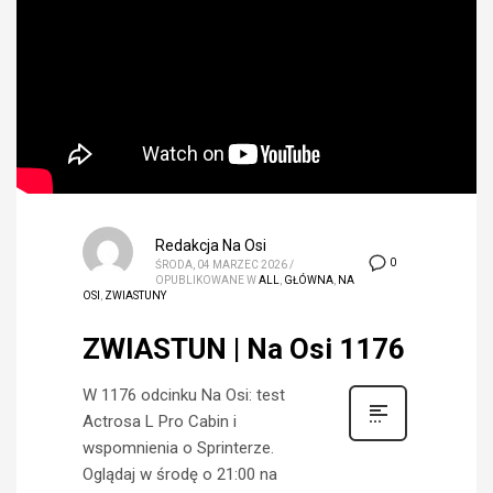
Redakcja Na Osi
0
ŚRODA, 04 MARZEC 2026
/
OPUBLIKOWANE W
ALL
,
GŁÓWNA
,
NA
OSI
,
ZWIASTUNY
ZWIASTUN | Na Osi 1176
W 1176 odcinku Na Osi: test
Actrosa L Pro Cabin i
wspomnienia o Sprinterze.
Oglądaj w środę o 21:00 na