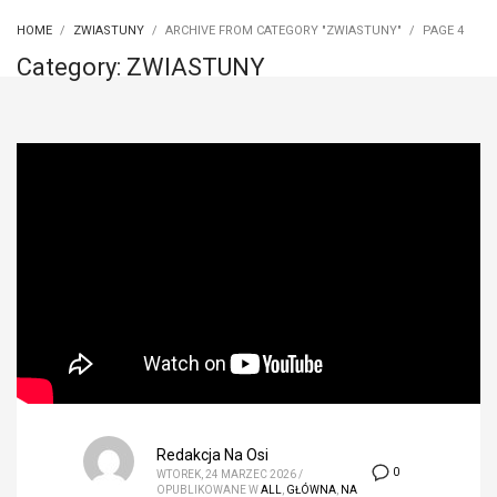
HOME
ZWIASTUNY
ARCHIVE FROM CATEGORY "ZWIASTUNY"
PAGE 4
Category: ZWIASTUNY
Redakcja Na Osi
0
WTOREK, 24 MARZEC 2026
/
OPUBLIKOWANE W
ALL
,
GŁÓWNA
,
NA