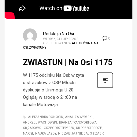
Redakcja Na Osi
0
WTOREK, 24 LUTY 2026
/
OPUBLIKOWANE W
ALL
,
GŁÓWNA
,
NA
OSI
,
ZWIASTUNY
ZWIASTUN | Na Osi 1175
W 1175 odcinku Na Osi: wizyta
u strażaków z OSP Młock i
dyskusja o Unimogu U 20.
Oglądaj w środę o 21:00 na
kanale Motowizja.
ALEKSANDRA DONOCIK
ANALIZA WYPADKU
ANDRZEJ WACHOWSKI
BRANŻA TRANSPORTOWA
CIĘŻARÓWKI
GRZEGORZ TEPEREK
KU PRZESTRODZE
NA OSI
NAUKA JAZDY
NIE ZABIJAJ NIE DAJ SIĘ ZABIĆ