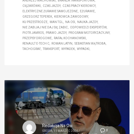
ANDRZEJ WACHOWSKI
BRANŻA TRANSPORTOWA
CIĘŻARÓWKI
CZAS JAZDY
CZAS PRACY KIEROWCY
ELEKTRYCZNE ŻURAWIE SAMOJEZDNE
EŻURAWIE
GRZEGORZ TEPEREK
KIEROWCA ZAWODOWY
KU PRZESTRODZE
MAN TGL
NA OSI
NAUKA JAZDY
NIE ZABIJAJ NIE DAJ SIĘ ZABIĆ
ODPOWIEDZI EKSPERTÓW
PIOTR JAMROS
PRAWO JAZDY
PROGRAM MOTORYZACYJNY
PRZEPISY DROGOWE
RAFAŁ KOCHANOWSKI
RENAULT E-TECH C
ROMAN LATYN
SEBASTIAN WĄTROBA
TACHOGRAF
TRANSPORT
WYPADEK
WYPADKI
Redakcja Na Osi
0
ŚRODA, 11 MARZEC 2026
/