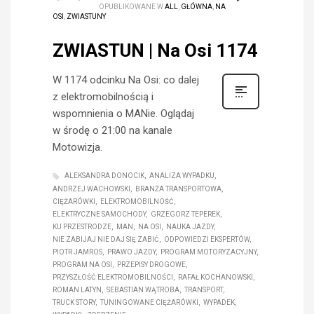
OPUBLIKOWANE W
ALL
,
GŁÓWNA
,
NA
OSI
,
ZWIASTUNY
ZWIASTUN | Na Osi 1174
W 1174 odcinku Na Osi: co dalej
z elektromobilnością i
wspomnienia o MANie. Oglądaj
w środę o 21:00 na kanale
Motowizja.
ALEKSANDRA DONOCIK
ANALIZA WYPADKU
ANDRZEJ WACHOWSKI
BRANŻA TRANSPORTOWA
CIĘŻARÓWKI
ELEKTROMOBILNOŚĆ
ELEKTRYCZNE SAMOCHODY
GRZEGORZ TEPEREK
KU PRZESTRODZE
MAN
NA OSI
NAUKA JAZDY
NIE ZABIJAJ NIE DAJ SIĘ ZABIĆ
ODPOWIEDZI EKSPERTÓW
PIOTR JAMROS
PRAWO JAZDY
PROGRAM MOTORYZACYJNY
PROGRAM NA OSI
PRZEPISY DROGOWE
PRZYSZŁOŚĆ ELEKTROMOBILNOŚCI
RAFAŁ KOCHANOWSKI
ROMAN LATYN
SEBASTIAN WĄTROBA
TRANSPORT
TRUCK STORY
TUNINGOWANE CIĘŻARÓWKI
WYPADEK