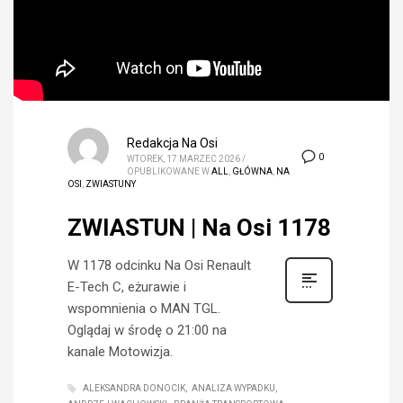
Redakcja Na Osi
0
WTOREK, 17 MARZEC 2026
/
OPUBLIKOWANE W
ALL
,
GŁÓWNA
,
NA
OSI
,
ZWIASTUNY
ZWIASTUN | Na Osi 1178
W 1178 odcinku Na Osi Renault
E-Tech C, eżurawie i
wspomnienia o MAN TGL.
Oglądaj w środę o 21:00 na
kanale Motowizja.
ALEKSANDRA DONOCIK
ANALIZA WYPADKU