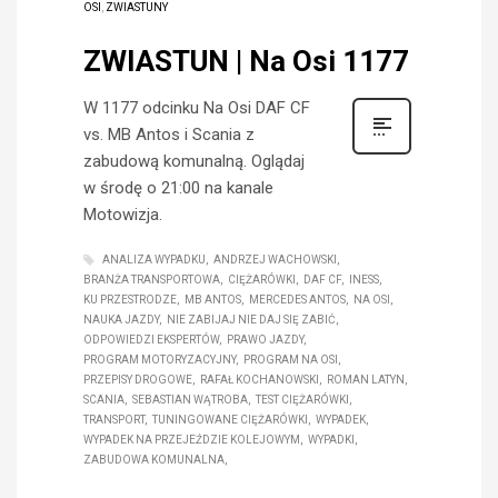
OSI
,
ZWIASTUNY
ZWIASTUN | Na Osi 1177
W 1177 odcinku Na Osi DAF CF
vs. MB Antos i Scania z
zabudową komunalną. Oglądaj
w środę o 21:00 na kanale
Motowizja.
ANALIZA WYPADKU
ANDRZEJ WACHOWSKI
BRANŻA TRANSPORTOWA
CIĘŻARÓWKI
DAF CF
INESS
KU PRZESTRODZE
MB ANTOS
MERCEDES ANTOS
NA OSI
NAUKA JAZDY
NIE ZABIJAJ NIE DAJ SIĘ ZABIĆ
ODPOWIEDZI EKSPERTÓW
PRAWO JAZDY
PROGRAM MOTORYZACYJNY
PROGRAM NA OSI
PRZEPISY DROGOWE
RAFAŁ KOCHANOWSKI
ROMAN LATYN
SCANIA
SEBASTIAN WĄTROBA
TEST CIĘŻARÓWKI
TRANSPORT
TUNINGOWANE CIĘŻARÓWKI
WYPADEK
WYPADEK NA PRZEJEŹDZIE KOLEJOWYM
WYPADKI
ZABUDOWA KOMUNALNA