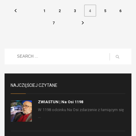
1
2
3
5
6
4
7
NAJCZĘŚCIEJ CZYTANE
ZWIASTUN | Na Osi 1198
W 1198 odcinku Na Osi zdarzenie z łamiącym się
...