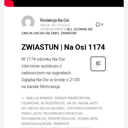
Redakcja Na Osi
0
ŚRODA, 18 LUTY 2026
/
OPUBLIKOWANE W
ALL
,
GŁÓWNA
,
NIE
ZABIJAJ NIE DAJ SIĘ ZABIĆ
,
ZWIASTUNY
ZWIASTUN | Na Osi 1174
W 1174 odcinku Na Osi:
zderzenie autobusu z
radiowozem na sygnałach.
Oglądaj Na Osi w środę o 21:00
na kanale Motowizja.
ANALIZA WYPADKU
BRANŻA TRANSPORTOWA
CIĘŻARÓWKI
KU PRZESTRODZE
NA OSI
NAUKA JAZDY
NIE ZABIJAJ NIE DAJ SIĘ ZABIĆ
ODPOWIEDZI EKSPERTÓW
PRAWO JAZDY
PROGRAM MOTORYZACYJNY
PROGRAM NA OSI
PRZEPISY DROGOWE
ROMAN LATYN
SEBASTIAN WĄTROBA
TRANSPORT