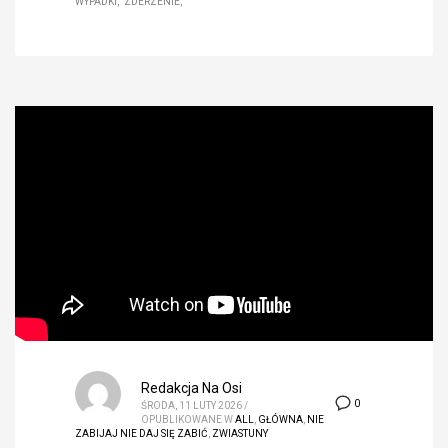
WYPADKI
ZDERZENIE
Redakcja Na Osi
0
ŚRODA, 11 LUTY 2026
/
OPUBLIKOWANE W
ALL
,
GŁÓWNA
,
NIE
ZABIJAJ NIE DAJ SIĘ ZABIĆ
,
ZWIASTUNY