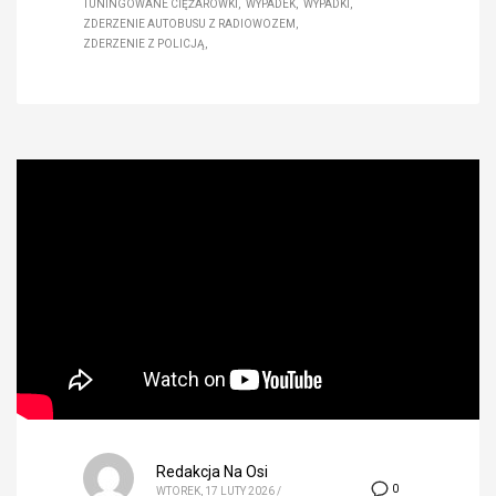
TUNINGOWANE CIĘŻARÓWKI
WYPADEK
WYPADKI
ZDERZENIE AUTOBUSU Z RADIOWOZEM
ZDERZENIE Z POLICJĄ
Redakcja Na Osi
0
WTOREK, 17 LUTY 2026
/