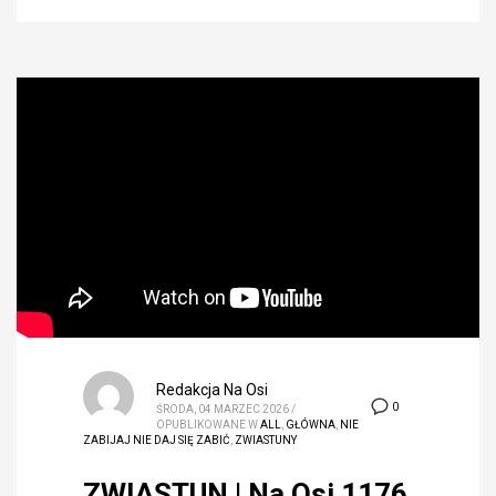
Redakcja Na Osi
0
ŚRODA, 04 MARZEC 2026
/
OPUBLIKOWANE W
ALL
,
GŁÓWNA
,
NIE
ZABIJAJ NIE DAJ SIĘ ZABIĆ
,
ZWIASTUNY
ZWIASTUN | Na Osi 1176