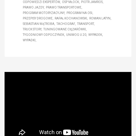
ODPOWIEDZI EKSPERTÓW
OSP MŁOCK
PIOTR JAMROS
PRAWO JAZDY
PRAWO TRANSPORTOWE
PROGRAM MOTORYZACYJNY
PROGRAM NA OSI
PRZEPISY DROGOWE
RAFAŁ KOCHANOWSKI
ROMAN LATYN
SEBASTIAN WĄTROBA
TACHOGRAF
TRANSPORT
TRUCK STORY
TUNINGOWANE CIĘŻARÓWKI
TYGODNIOWY ODPOCZYNEK
UNIMOG U 20
WYPADEK
WYPADKI