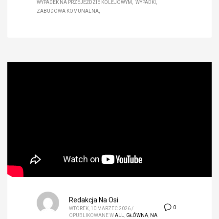
WYPADEK NA PRZEJEŹDZIE KOLEJOWYM
WYPADKI
ZABUDOWA KOMUNALNA
Redakcja Na Osi
0
WTOREK, 10 MARZEC 2026
/
OPUBLIKOWANE W
ALL
,
GŁÓWNA
,
NA