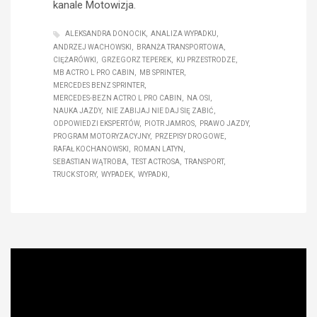
kanale Motowizja.
ALEKSANDRA DONOCIK
ANALIZA WYPADKU
ANDRZEJ WACHOWSKI
BRANŻA TRANSPORTOWA
CIĘŻARÓWKI
GRZEGORZ TEPEREK
KU PRZESTRODZE
MB ACTRO L PRO CABIN
MB SPRINTER
MERCEDES BENZ SPRINTER
MERCEDES-BEZN ACTRO L PRO CABIN
NA OSI
NAUKA JAZDY
NIE ZABIJAJ NIE DAJ SIĘ ZABIĆ
ODPOWIEDZI EKSPERTÓW
PIOTR JAMROS
PRAWO JAZDY
PROGRAM MOTORYZACYJNY
PRZEPISY DROGOWE
RAFAŁ KOCHANOWSKI
ROMAN LATYN
SEBASTIAN WĄTROBA
TEST ACTROSA
TRANSPORT
TRUCK STORY
WYPADEK
WYPADKI