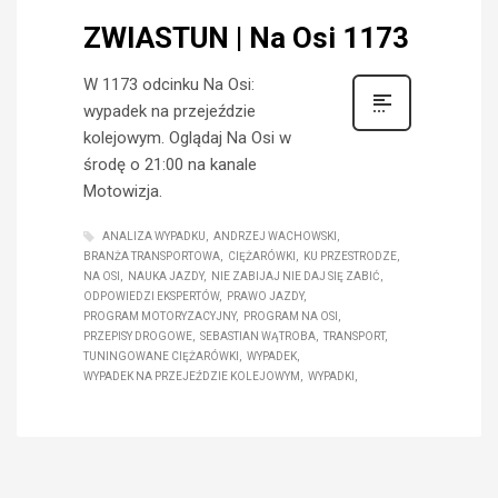
ZWIASTUN | Na Osi 1173
W 1173 odcinku Na Osi:
wypadek na przejeździe
kolejowym. Oglądaj Na Osi w
środę o 21:00 na kanale
Motowizja.
ANALIZA WYPADKU
ANDRZEJ WACHOWSKI
BRANŻA TRANSPORTOWA
CIĘŻARÓWKI
KU PRZESTRODZE
NA OSI
NAUKA JAZDY
NIE ZABIJAJ NIE DAJ SIĘ ZABIĆ
ODPOWIEDZI EKSPERTÓW
PRAWO JAZDY
PROGRAM MOTORYZACYJNY
PROGRAM NA OSI
PRZEPISY DROGOWE
SEBASTIAN WĄTROBA
TRANSPORT
TUNINGOWANE CIĘŻARÓWKI
WYPADEK
WYPADEK NA PRZEJEŹDZIE KOLEJOWYM
WYPADKI