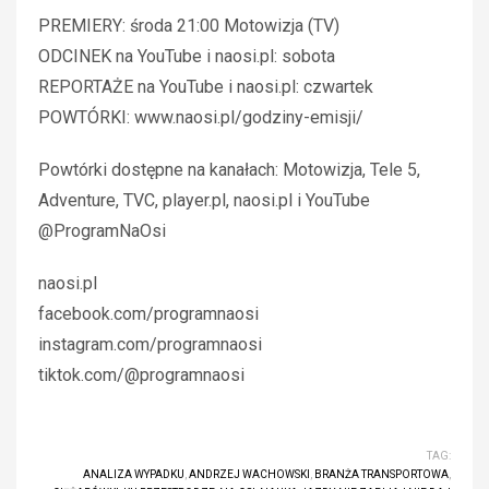
PREMIERY: środa 21:00 Motowizja (TV)
ODCINEK na YouTube i naosi.pl: sobota
REPORTAŻE na YouTube i naosi.pl: czwartek
POWTÓRKI: www.naosi.pl/godziny-emisji/
Powtórki dostępne na kanałach: Motowizja, Tele 5,
Adventure, TVC, player.pl, naosi.pl i YouTube
@ProgramNaOsi
naosi.pl
facebook.com/programnaosi
instagram.com/programnaosi
tiktok.com/@programnaosi
TAG:
ANALIZA WYPADKU
,
ANDRZEJ WACHOWSKI
,
BRANŻA TRANSPORTOWA
,