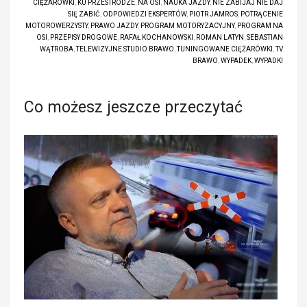
CIĘŻARÓWKI
,
KU PRZESTRODZE
,
NA OSI
,
NAUKA JAZDY
,
NIE ZABIJAJ NIE DAJ
SIĘ ZABIĆ
,
ODPOWIEDZI EKSPERTÓW
,
PIOTR JAMROS
,
POTRĄCENIE
MOTOROWERZYSTY
,
PRAWO JAZDY
,
PROGRAM MOTORYZACYJNY
,
PROGRAM NA
OSI
,
PRZEPISY DROGOWE
,
RAFAŁ KOCHANOWSKI
,
ROMAN LATYN
,
SEBASTIAN
WĄTROBA
,
TELEWIZYJNE STUDIO BRAWO
,
TUNINGOWANE CIĘŻARÓWKI
,
TV
BRAWO
,
WYPADEK
,
WYPADKI
Co możesz jeszcze przeczytać