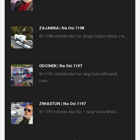
...
ZAJAWKA | Na Osi 1198
W 1198 odcinku Na Osi: druga część relacji z ta...
ODCINEK | Na Osi 1197
W 1197 odcinku Na Osi: targi Volvo4Poland,
osta...
ZWIASTUN | Na Osi 1197
W 1197 odcinku Na Osi: – targi Volvo4Pola...