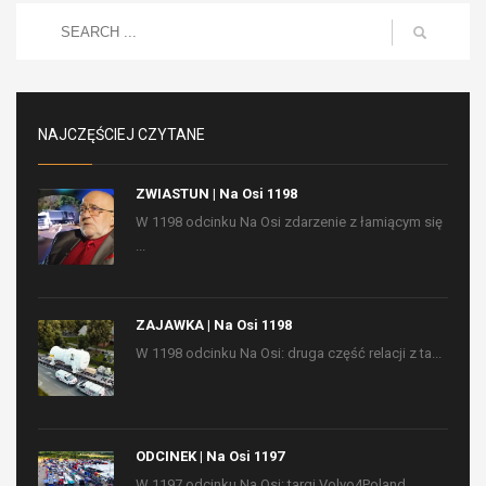
NAJCZĘŚCIEJ CZYTANE
ZWIASTUN | Na Osi 1198
W 1198 odcinku Na Osi zdarzenie z łamiącym się
...
ZAJAWKA | Na Osi 1198
W 1198 odcinku Na Osi: druga część relacji z ta...
ODCINEK | Na Osi 1197
W 1197 odcinku Na Osi: targi Volvo4Poland,