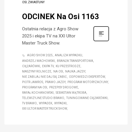
OSI
,
ZWIASTUNY
ODCINEK Na Osi 1163
Ostatnia relacja z Agro Show
2025 i ekipa TV na XXI Ultor
Master Truck Show.
AGRO SHOW 2025
ANALIZA WYPADKU
ANDRZEJ WACHOWSKI
BRANŻA TRANSPORTOWA
CIĘŻARÓWKI
EKIPA TV
KU PRZESTRODZE
MASZYNY ROLNICZE
NA OSI
NAUKA JAZDY
NIE ZABIJAJ NIE DAJ SIĘ ZABIĆ
ODPOWIEDZI EKSPERTÓW
PIOTR JAMROS
PRAWO JAZDY
PROGRAM MOTORYZACYJNY
PROGRAM NA OSI
PRZEPISY DROGOWE
RAFAŁ KOCHANOWSKI
SEBASTIAN WĄTROBA
TELEWIZYJNE STUDIO BRAWO
TUNINGOWANE CIĘŻARÓWKI
TV BRAWO
WYPADEK
WYPADKI
XXI ULTOR MASTER TRUCK SHOW