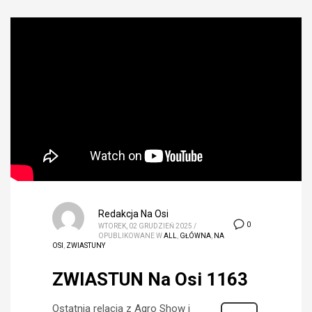
Redakcja Na Osi
0
WTOREK, 02 GRUDZIEŃ 2025
/
OPUBLIKOWANE W
ALL
,
GŁÓWNA
,
NA
OSI
,
ZWIASTUNY
ZWIASTUN Na Osi 1163
Ostatnia relacja z Agro Show i