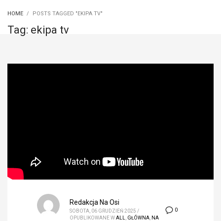
HOME
POSTS TAGGED "EKIPA TV"
Tag: ekipa tv
Redakcja Na Osi
0
SOBOTA, 06 GRUDZIEŃ 2025
/
OPUBLIKOWANE W
ALL
,
GŁÓWNA
,
NA