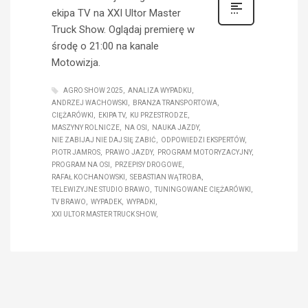
ekipa TV na XXI Ultor Master
Truck Show. Oglądaj premierę w
środę o 21:00 na kanale
Motowizja.
AGRO SHOW 2025
ANALIZA WYPADKU
ANDRZEJ WACHOWSKI
BRANŻA TRANSPORTOWA
CIĘŻARÓWKI
EKIPA TV
KU PRZESTRODZE
MASZYNY ROLNICZE
NA OSI
NAUKA JAZDY
NIE ZABIJAJ NIE DAJ SIĘ ZABIĆ
ODPOWIEDZI EKSPERTÓW
PIOTR JAMROS
PRAWO JAZDY
PROGRAM MOTORYZACYJNY
PROGRAM NA OSI
PRZEPISY DROGOWE
RAFAŁ KOCHANOWSKI
SEBASTIAN WĄTROBA
TELEWIZYJNE STUDIO BRAWO
TUNINGOWANE CIĘŻARÓWKI
TV BRAWO
WYPADEK
WYPADKI
XXI ULTOR MASTER TRUCK SHOW