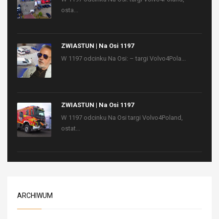
osta...
ZWIASTUN | Na Osi 1197
W 1197 odcinku Na Osi: – targi Volvo4Pola...
ZWIASTUN | Na Osi 1197
W 1197 odcinku Na Osi targi Volvo4Poland,
ostat...
ARCHIWUM