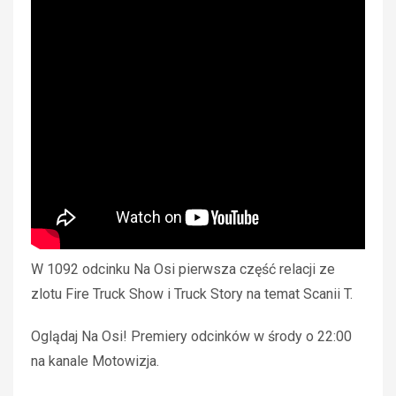
W 1092 odcinku Na Osi pierwsza część relacji ze
zlotu Fire Truck Show i Truck Story na temat Scanii T.
Oglądaj Na Osi! Premiery odcinków w środy o 22:00
na kanale Motowizja.