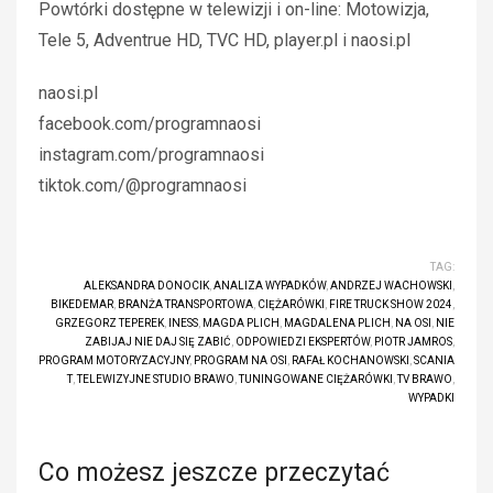
Powtórki dostępne w telewizji i on-line: Motowizja,
Tele 5, Adventrue HD, TVC HD, player.pl i naosi.pl
naosi.pl
facebook.com/programnaosi
instagram.com/programnaosi
tiktok.com/@programnaosi
TAG:
ALEKSANDRA DONOCIK
,
ANALIZA WYPADKÓW
,
ANDRZEJ WACHOWSKI
,
BIKEDEMAR
,
BRANŻA TRANSPORTOWA
,
CIĘŻARÓWKI
,
FIRE TRUCK SHOW 2024
,
GRZEGORZ TEPEREK
,
INESS
,
MAGDA PLICH
,
MAGDALENA PLICH
,
NA OSI
,
NIE
ZABIJAJ NIE DAJ SIĘ ZABIĆ
,
ODPOWIEDZI EKSPERTÓW
,
PIOTR JAMROS
,
PROGRAM MOTORYZACYJNY
,
PROGRAM NA OSI
,
RAFAŁ KOCHANOWSKI
,
SCANIA
T
,
TELEWIZYJNE STUDIO BRAWO
,
TUNINGOWANE CIĘŻARÓWKI
,
TV BRAWO
,
WYPADKI
Co możesz jeszcze przeczytać