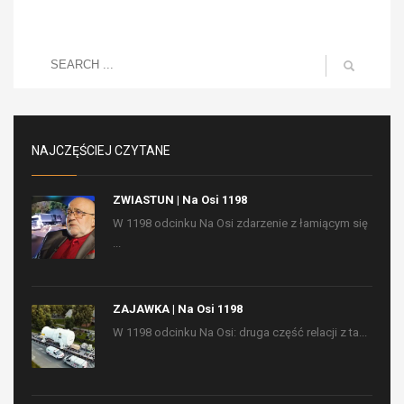
NAJCZĘŚCIEJ CZYTANE
ZWIASTUN | Na Osi 1198
W 1198 odcinku Na Osi zdarzenie z łamiącym się
...
ZAJAWKA | Na Osi 1198
W 1198 odcinku Na Osi: druga część relacji z ta...