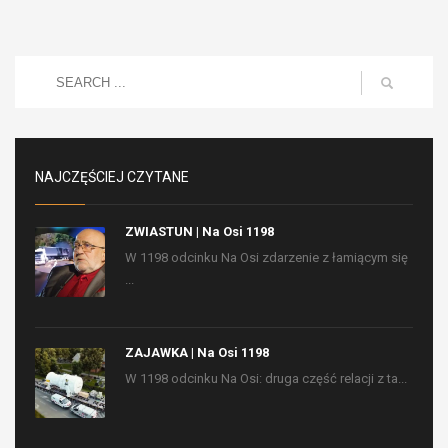
NAJCZĘŚCIEJ CZYTANE
ZWIASTUN | Na Osi 1198
W 1198 odcinku Na Osi zdarzenie z łamiącym się
...
ZAJAWKA | Na Osi 1198
W 1198 odcinku Na Osi: druga część relacji z ta...