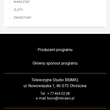
WARSZTAT
ZLOTY
ZWIASTUNY
Producent programu
Główny sponsor programu
Telewizyjne Studio BRAWO,
ul. Nowowiejska 1, 46-073 Chróścina
Tel.: + 77 464 02 08
e-mail: biuro@tvbrawo.pl