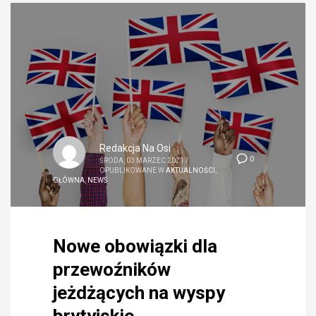
Redakcja Na Osi
0
ŚRODA, 03 MARZEC 2021
/
OPUBLIKOWANE W
AKTUALNOŚCI
,
GŁÓWNA
,
NEWS
Nowe obowiązki dla
przewoźników
jeżdżących na wyspy
brytyjskie