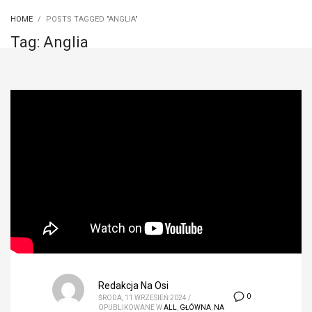
HOME
POSTS TAGGED "ANGLIA"
Tag: Anglia
Redakcja Na Osi
0
ŚRODA, 11 WRZESIEŃ 2024
/
OPUBLIKOWANE W
ALL
,
GŁÓWNA
,
NA