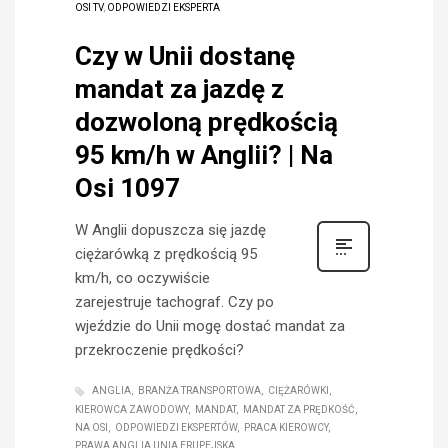
OSI TV
,
ODPOWIEDZI EKSPERTA
Czy w Unii dostanę
mandat za jazdę z
dozwoloną prędkością
95 km/h w Anglii? | Na
Osi 1097
W Anglii dopuszcza się jazdę
ciężarówką z prędkością 95
km/h, co oczywiście
zarejestruje tachograf. Czy po
wjeździe do Unii mogę dostać mandat za
przekroczenie prędkości?
ANGLIA
BRANŻA TRANSPORTOWA
CIĘŻARÓWKI
KIEROWCA ZAWODOWY
MANDAT
MANDAT ZA PRĘDKOŚĆ
NA OSI
ODPOWIEDZI EKSPERTÓW
PRACA KIEROWCY
PRAWA ANGLIA UNIA ERUPEJSKA