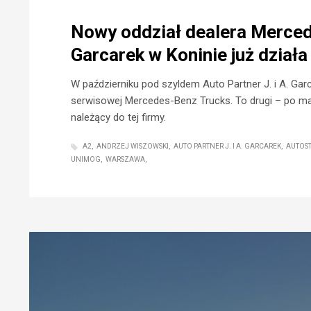
Nowy oddział dealera Mercede
Garcarek w Koninie już działa
W październiku pod szyldem Auto Partner J. i A. Garc
serwisowej Mercedes-Benz Trucks. To drugi – po macie
należący do tej firmy.
A2
ANDRZEJ WISZOWSKI
AUTO PARTNER J. I A. GARCAREK
AUTOS
UNIMOG
WARSZAWA