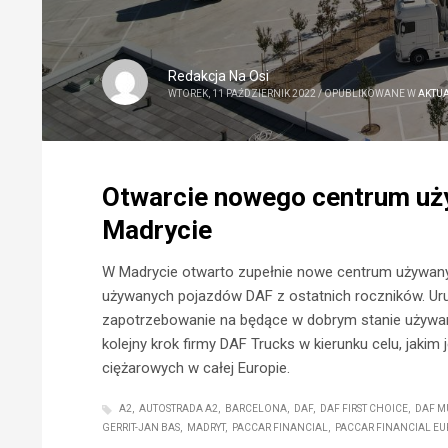
Redakcja Na Osi
WTOREK, 11 PAŹDZIERNIK 2022
/
OPUBLIKOWANE W
AKTU
Otwarcie nowego centrum uż
Madrycie
W Madrycie otwarto zupełnie nowe centrum używan
używanych pojazdów DAF z ostatnich roczników. U
zapotrzebowanie na będące w dobrym stanie używane
kolejny krok firmy DAF Trucks w kierunku celu, jaki
ciężarowych w całej Europie.
A2
AUTOSTRADA A2
BARCELONA
DAF
DAF FIRST CHOICE
DAF M
GERRIT-JAN BAS
MADRYT
PACCAR FINANCIAL
PACCAR FINANCIAL E