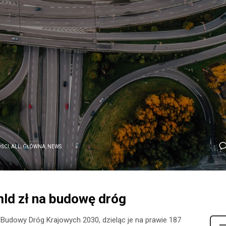
ŚCI
,
ALL
,
GŁÓWNA
,
NEWS
mld zł na budowę dróg
udowy Dróg Krajowych 2030, dzieląc je na prawie 187