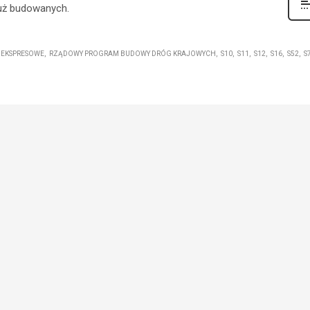
już budowanych.
 EKSPRESOWE
RZĄDOWY PROGRAM BUDOWY DRÓG KRAJOWYCH
S10
S11
S12
S16
S52
S