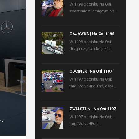
W 1198 odcinku Na Osi
zdarzenie z łamiącym się ...
ZAJAWKA | Na Osi 1198
W 1198 odcinku Na Osi:
druga część relacji z ta...
ODCINEK | Na Osi 1197
W 1197 odcinku Na Osi:
targi Volvo4Poland, osta...
ZWIASTUN | Na Osi 1197
W 1197 odcinku Na Osi: –
0
targi Volvo4Pola...