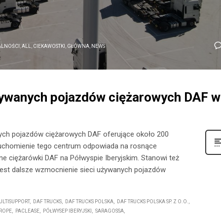
ALNOŚCI
,
ALL
,
CIEKAWOSTKI
,
GŁÓWNA
,
NEWS
ywanych pojazdów ciężarowych DAF w
ych pojazdów ciężarowych DAF oferujące około 200
ruchomienie tego centrum odpowiada na rosnące
 ciężarówki DAF na Półwyspie Iberyjskim. Stanowi też
m jest dalsze wzmocnienie sieci używanych pojazdów
ULTISUPPORT
DAF TRUCKS
DAF TRUCKS POLSKA
DAF TRUCKS POLSKA SP. Z O.O.
UROPE
PACLEASE
PÓŁWYSEP IBERYJSKI
SARAGOSSA