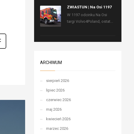
ZWIASTUN | Na Osi 1197
W 1197 odcinku Na Osi
targi Volvo4Poland, ostat...
ARCHIWUM
sierpień 2026
lipiec 2026
czerwiec 2026
maj 2026
kwiecień 2026
marzec 2026