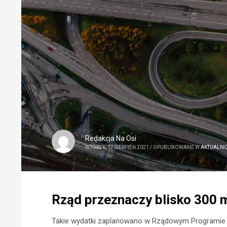
Redakcja Na Osi
WTOREK, 17 SIERPIEŃ 2021
/
OPUBLIKOWANE W
AKTUALNO
Rząd przeznaczy blisko 300 
Takie wydatki zaplanowano w Rządowym Programie B