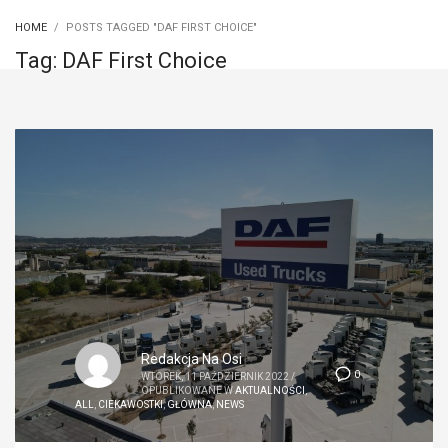
HOME
POSTS TAGGED "DAF FIRST CHOICE"
Tag: DAF First Choice
Redakcja Na Osi
0
WTOREK, 11 PAŹDZIERNIK 2022
/
OPUBLIKOWANE W
AKTUALNOŚCI
,
ALL
,
CIEKAWOSTKI
,
GŁÓWNA
,
NEWS