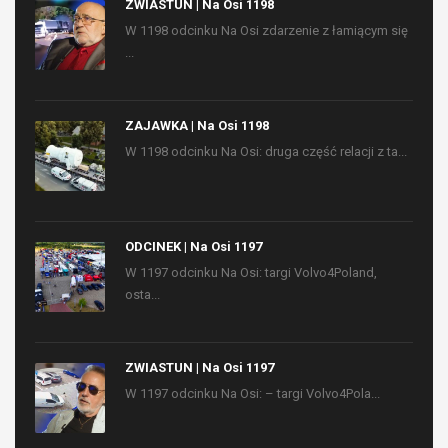
ZWIASTUN | Na Osi 1198
W 1198 odcinku Na Osi zdarzenie z łamiącym się
...
ZAJAWKA | Na Osi 1198
W 1198 odcinku Na Osi: druga część relacji z ta...
ODCINEK | Na Osi 1197
W 1197 odcinku Na Osi: targi Volvo4Poland,
osta...
ZWIASTUN | Na Osi 1197
W 1197 odcinku Na Osi: – targi Volvo4Pola...