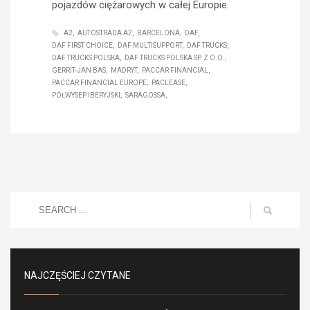
pojazdów ciężarowych w całej Europie.
A2
AUTOSTRADA A2
BARCELONA
DAF
DAF FIRST CHOICE
DAF MULTISUPPORT
DAF TRUCKS
DAF TRUCKS POLSKA
DAF TRUCKS POLSKA SP. Z O.O.
GERRIT-JAN BAS
MADRYT
PACCAR FINANCIAL
PACCAR FINANCIAL EUROPE
PACLEASE
PÓŁWYSEP IBERYJSKI
SARAGOSSA
NAJCZĘŚCIEJ CZYTANE