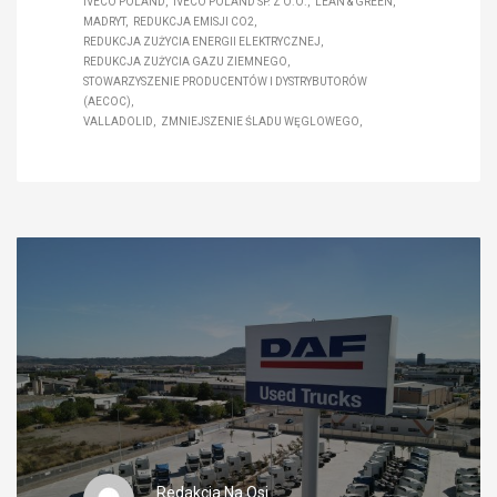
IVECO POLAND
IVECO POLAND SP. Z O.O.
LEAN & GREEN
MADRYT
REDUKCJA EMISJI CO2
REDUKCJA ZUŻYCIA ENERGII ELEKTRYCZNEJ
REDUKCJA ZUŻYCIA GAZU ZIEMNEGO
STOWARZYSZENIE PRODUCENTÓW I DYSTRYBUTORÓW
(AECOC)
VALLADOLID
ZMNIEJSZENIE ŚLADU WĘGLOWEGO
Redakcja Na Osi