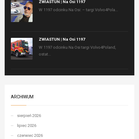
ZWIASTUN | Na Osi 1197
W 1197 odcinku Na Osi: – targi Volvo4Pola...
ZWIASTUN | Na Osi 1197
W 1197 odcinku Na Osi targi Volvo4Poland,
ostat...
ARCHIWUM
sierpień 2026
lipiec 2026
czerwiec 2026