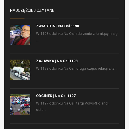
NAJCZĘŚCIEJ CZYTANE
ZWIASTUN | Na Osi 1198
W 1198 odcinku Na Osi zdarzenie z łamiącym się
...
ZAJAWKA | Na Osi 1198
W 1198 odcinku Na Osi: druga część relacji z ta...
ODCINEK | Na Osi 1197
W 1197 odcinku Na Osi: targi Volvo4Poland,
osta...