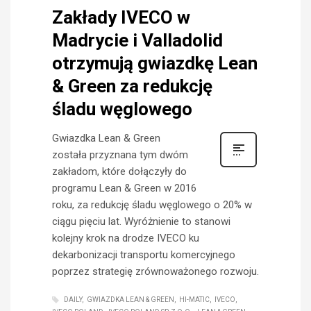
Zakłady IVECO w
Madrycie i Valladolid
otrzymują gwiazdkę Lean
& Green za redukcję
śladu węglowego
Gwiazdka Lean & Green
została przyznana tym dwóm
zakładom, które dołączyły do
programu Lean & Green w 2016
roku, za redukcję śladu węglowego o 20% w
ciągu pięciu lat. Wyróżnienie to stanowi
kolejny krok na drodze IVECO ku
dekarbonizacji transportu komercyjnego
poprzez strategię zrównoważonego rozwoju.
DAILY
GWIAZDKA LEAN & GREEN
HI-MATIC
IVECO