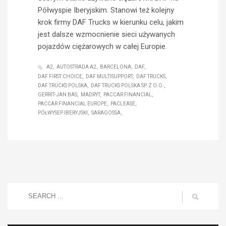
Półwyspie Iberyjskim. Stanowi też kolejny
krok firmy DAF Trucks w kierunku celu, jakim
jest dalsze wzmocnienie sieci używanych
pojazdów ciężarowych w całej Europie.
A2
AUTOSTRADA A2
BARCELONA
DAF
DAF FIRST CHOICE
DAF MULTISUPPORT
DAF TRUCKS
DAF TRUCKS POLSKA
DAF TRUCKS POLSKA SP. Z O.O.
GERRIT-JAN BAS
MADRYT
PACCAR FINANCIAL
PACCAR FINANCIAL EUROPE
PACLEASE
PÓŁWYSEP IBERYJSKI
SARAGOSSA