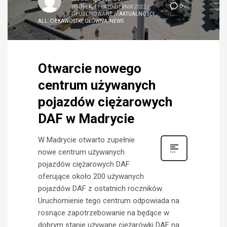
0
WTOREK, 11 PAŹDZIERNIK 2022
/
OPUBLIKOWANE W
AKTUALNOŚCI
,
ALL
,
CIEKAWOSTKI
,
GŁÓWNA
,
NEWS
Otwarcie nowego
centrum używanych
pojazdów ciężarowych
DAF w Madrycie
W Madrycie otwarto zupełnie
nowe centrum używanych
pojazdów ciężarowych DAF
oferujące około 200 używanych
pojazdów DAF z ostatnich roczników.
Uruchomienie tego centrum odpowiada na
rosnące zapotrzebowanie na będące w
dobrym stanie używane ciężarówki DAF na