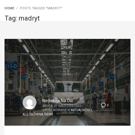
HOME
POSTS TAGGED "MADRYT"
Tag: madryt
Redakcja Na Osi
0
ŚRODA, 07 GRUDZIEŃ 2022
/
OPUBLIKOWANE W
AKTUALNOŚCI
,
ALL
,
GŁÓWNA
,
NEWS