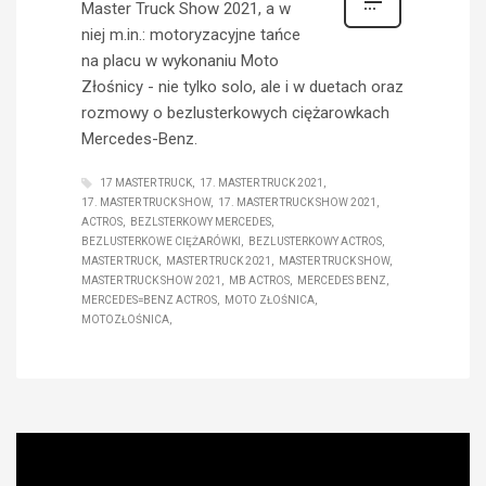
Master Truck Show 2021, a w
niej m.in.: motoryzacyjne tańce
na placu w wykonaniu Moto
Złośnicy - nie tylko solo, ale i w duetach oraz
rozmowy o bezlusterkowych ciężarowkach
Mercedes-Benz.
17 MASTER TRUCK
17. MASTER TRUCK 2021
17. MASTER TRUCK SHOW
17. MASTER TRUCK SHOW 2021
ACTROS
BEZLSTERKOWY MERCEDES
BEZLUSTERKOWE CIĘŻARÓWKI
BEZLUSTERKOWY ACTROS
MASTER TRUCK
MASTER TRUCK 2021
MASTER TRUCK SHOW
MASTER TRUCK SHOW 2021
MB ACTROS
MERCEDES BENZ
MERCEDES=BENZ ACTROS
MOTO ZŁOŚNICA
MOTOZŁOŚNICA