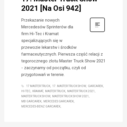
2021 [Na Osi 942]
Przekazanie nowych
Mercedesów Sprinterów dla
firm Hi-Tec i Kramat
specjalizujących się w
przewozie lekarstw i środków
farmaceutycznych. Pierwsza część relacji z
tegorocznego zlotu Master Truck Show 2021
- zaczynamy od początku, czyli od
przygotowań w terenie.
17 MASTER TRUCK
17. MASTER TRUCK SHOW
GARCAREK
HI-TEC
KRAMAT
MASTER TRUCK
MASTER TRUCK 2021
MASTER TRUCK SHOW
MASTER TRUCK SHOW 2021
MB GARCAREK
MERCEDES GARCAREK
MERCEDES-BENZ GARCAREK