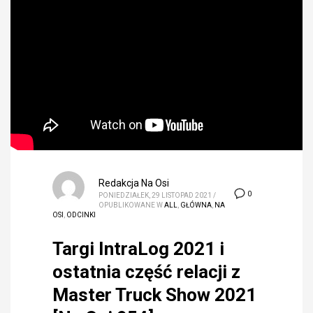
Redakcja Na Osi
0
PONIEDZIAŁEK, 29 LISTOPAD 2021
/
OPUBLIKOWANE W
ALL
,
GŁÓWNA
,
NA
OSI
,
ODCINKI
Targi IntraLog 2021 i
ostatnia część relacji z
Master Truck Show 2021