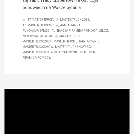
się zabić i rady Ekspertów Na Osi, czyli
odpowiedzi na Wasze pytania.
17 MASTER TRUCK
17. MASTER TRUCK 2021
17. MASTER TRUCK SHOW
ARMIA JANKA
FUNDACJA ERMED
FUNDACJA PIRAMIDA POMOCY
JELCZ
KIEROWCA I JEGO AUTO
MASTER TRUCK
MASTER TRUCK 2021
MASTER TRUCK CHARYTATYWNIE
MASTER TRUCK SHOW
MASTER TRUCK SHOW 2021
MASTER TRUCK SHOW CHARYTATYWNIE
OLDTIMER
PIRAMIDA POMOCY