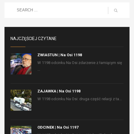
NAJCZĘŚCIEJ CZYTANE
ZWIASTUN | Na Osi 1198
W 1198 odcinku Na Osi zdarzenie z łamiącym się
...
ZAJAWKA | Na Osi 1198
W 1198 odcinku Na Osi: druga część relacji z ta...
ODCINEK | Na Osi 1197