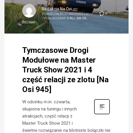
Redakcja Na Osi
0
PONIEDZIAŁEK, 27 WRZESIEŃ 2021
/
OPUBLIKOWANE W
ALL
,
NA OSI
,
ODCINKI
Tymczasowe Drogi
Modułowe na Master
Truck Show 2021 i 4
część relacji ze zlotu [Na
Osi 945]
W odcinku m.in. czwarta,
skupiona na tuningu i innych
atrakcjach, część relacji z
Master Truck Show 2021 i
świetne rozwiązanie na błotniste bolączki nie