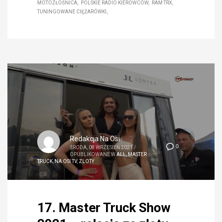
MOTOZŁOŚNICA
POLSKIE RADIO KIEROWCÓW
RAM TRX
TUNINGOWANE CIĘŻARÓWKI
Redakcja Na Osi
0
ŚRODA, 08 WRZESIEŃ 2021
/
OPUBLIKOWANE W
ALL
,
MASTER
TRUCK
,
NA OSI TV
,
ZLOTY
17. Master Truck Show