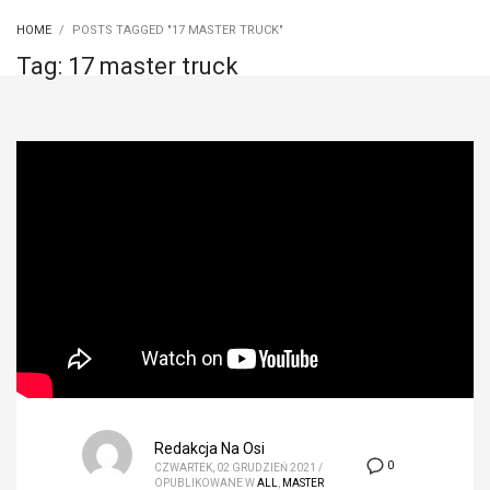
HOME
POSTS TAGGED "17 MASTER TRUCK"
Tag: 17 master truck
Redakcja Na Osi
0
CZWARTEK, 02 GRUDZIEŃ 2021
/
OPUBLIKOWANE W
ALL
,
MASTER