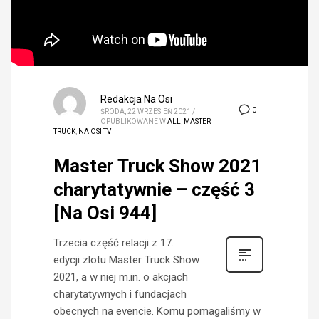
Redakcja Na Osi
0
ŚRODA, 22 WRZESIEŃ 2021
/
OPUBLIKOWANE W
ALL
,
MASTER
TRUCK
,
NA OSI TV
Master Truck Show 2021
charytatywnie – część 3
[Na Osi 944]
Trzecia część relacji z 17.
edycji zlotu Master Truck Show
2021, a w niej m.in. o akcjach
charytatywnych i fundacjach
obecnych na evencie. Komu pomagaliśmy w