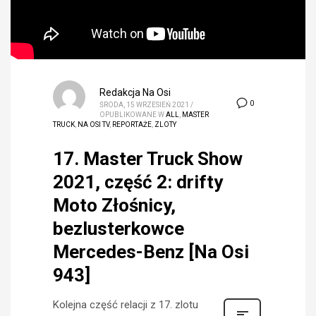
Redakcja Na Osi
0
ŚRODA, 15 WRZESIEŃ 2021
/
OPUBLIKOWANE W
ALL
,
MASTER
TRUCK
,
NA OSI TV
,
REPORTAŻE
,
ZLOTY
17. Master Truck Show
2021, część 2: drifty
Moto Złośnicy,
bezlusterkowce
Mercedes-Benz [Na Osi
943]
Kolejna część relacji z 17. zlotu