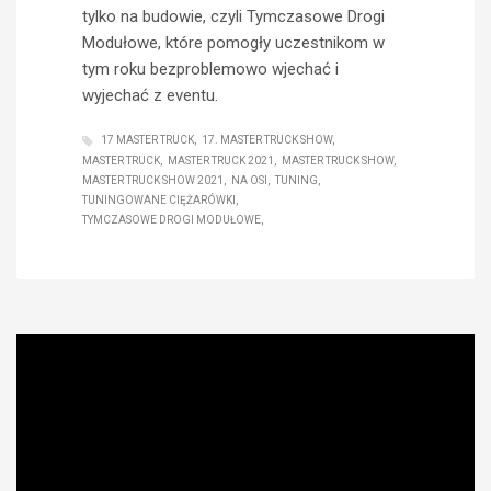
tylko na budowie, czyli Tymczasowe Drogi
Modułowe, które pomogły uczestnikom w
tym roku bezproblemowo wjechać i
wyjechać z eventu.
17 MASTER TRUCK
17. MASTER TRUCK SHOW
MASTER TRUCK
MASTER TRUCK 2021
MASTER TRUCK SHOW
MASTER TRUCK SHOW 2021
NA OSI
TUNING
TUNINGOWANE CIĘŻARÓWKI
TYMCZASOWE DROGI MODUŁOWE