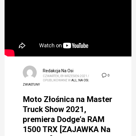
Redakcja Na Osi
0
CZWARTEK, 09 WRZESIEŃ 2021
/
OPUBLIKOWANE W
ALL
,
NA OSI
,
ZWIASTUNY
Moto Złośnica na Master
Truck Show 2021,
premiera Dodge’a RAM
1500 TRX [ZAJAWKA Na