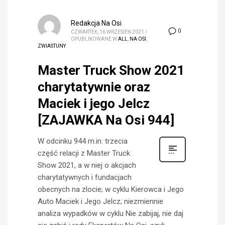
Redakcja Na Osi
0
CZWARTEK, 16 WRZESIEŃ 2021
/
OPUBLIKOWANE W
ALL
,
NA OSI
,
ZWIASTUNY
Master Truck Show 2021
charytatywnie oraz
Maciek i jego Jelcz
[ZAJAWKA Na Osi 944]
W odcinku 944 m.in: trzecia
część relacji z Master Truck
Show 2021, a w niej o akcjach
charytatywnych i fundacjach
obecnych na zlocie; w cyklu Kierowca i Jego
Auto Maciek i Jego Jelcz; niezmiennie
analiza wypadków w cyklu Nie zabijaj, nie daj