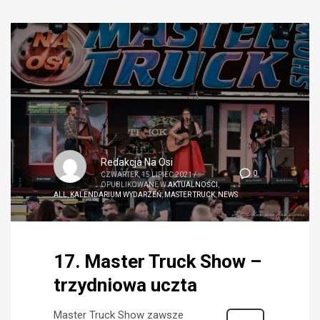
Redakcja Na Osi
0
CZWARTEK, 15 LIPIEC 2021
/
OPUBLIKOWANE W
AKTUALNOŚCI
,
ALL
,
KALENDARIUM WYDARZEŃ
,
MASTER TRUCK
,
NEWS
17. Master Truck Show –
trzydniowa uczta
Master Truck Show zawsze