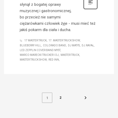
słynął z bogatej oprawy
muzycznej i gastronomicznej,
bo przecież nie samymi
ciężarówkami człowiek żyje - musi mieć też
jakiś pokarm dla ciała i ducha.
17 MASTER TRUCK
17. MASTER TRUCK SHOW
BLUEBERRY HILL
COLORADO BAND
DJ MATYS
DJ.RAFAŁ
LED ZEPPLIN COVER BAND MYST
MARCO MARECKI TRUCKER I DJ
MASTER TRUCK
MASTER TRUCK SHOW
RED INN
2
1