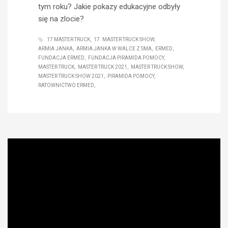
tym roku? Jakie pokazy edukacyjne odbyły
się na zlocie?
17 MASTER TRUCK
17. MASTER TRUCK SHOW
ARMIA JANKA
ARMIA JANKA W WALCE Z SMA
ERMED
FUNDACJA ERMED
FUNDACJA PIRAMIDA POMOCY
MASTER TRUCK
MASTER TRUCK 2021
MASTER TRUCK SHOW
MASTER TRUCK SHOW 2021
PIRAMIDA POMOCY
RATOWNICTWO ERMED