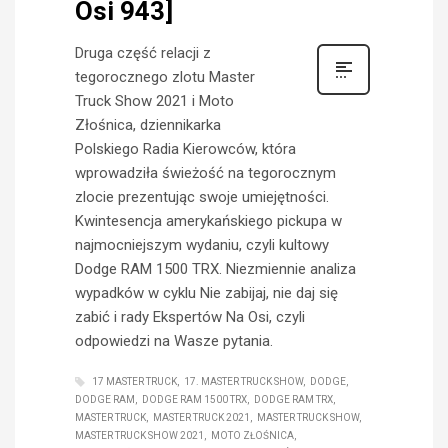
Osi 943]
Druga część relacji z
tegorocznego zlotu Master
Truck Show 2021 i Moto
Złośnica, dziennikarka
Polskiego Radia Kierowców, która
wprowadziła świeżość na tegorocznym
zlocie prezentując swoje umiejętności.
Kwintesencja amerykańskiego pickupa w
najmocniejszym wydaniu, czyli kultowy
Dodge RAM 1500 TRX. Niezmiennie analiza
wypadków w cyklu Nie zabijaj, nie daj się
zabić i rady Ekspertów Na Osi, czyli
odpowiedzi na Wasze pytania.
17 MASTER TRUCK
17. MASTER TRUCK SHOW
DODGE
DODGE RAM
DODGE RAM 1500 TRX
DODGE RAM TRX
MASTER TRUCK
MASTER TRUCK 2021
MASTER TRUCK SHOW
MASTER TRUCK SHOW 2021
MOTO ZŁOŚNICA