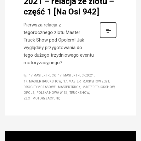
2021 – relacja ze zlotu –
część 1 [Na Osi 942]
Pierwsza relacja z
tegorocznego zlotu Master
Truck Show pod Opolem! Jak
wyglądały przygotowania do
tego dużego trzydniowego eventu
motoryzacyjnego?
17 MASTER TRUCK
17. MASTER TRUCK 2021
17. MASTER TRUCK SHOW
17. MASTER TRUCK SHOW 2021
DROGI TYMCZASOWE
MASTER TRUCK
MASTER TRUCK SHOW
OPOLE
POLSKA NOWA WIEŚ
TRUCK SHOW
ZLOT MOTORYZACYJNY