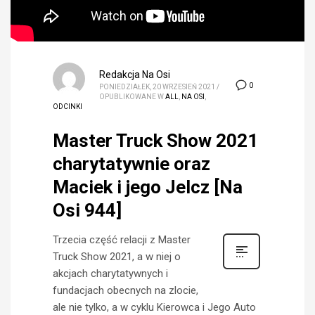
Redakcja Na Osi
0
PONIEDZIAŁEK, 20 WRZESIEŃ 2021
/
OPUBLIKOWANE W
ALL
,
NA OSI
,
ODCINKI
Master Truck Show 2021
charytatywnie oraz
Maciek i jego Jelcz [Na
Osi 944]
Trzecia część relacji z Master
Truck Show 2021, a w niej o
akcjach charytatywnych i
fundacjach obecnych na zlocie,
ale nie tylko, a w cyklu Kierowca i Jego Auto