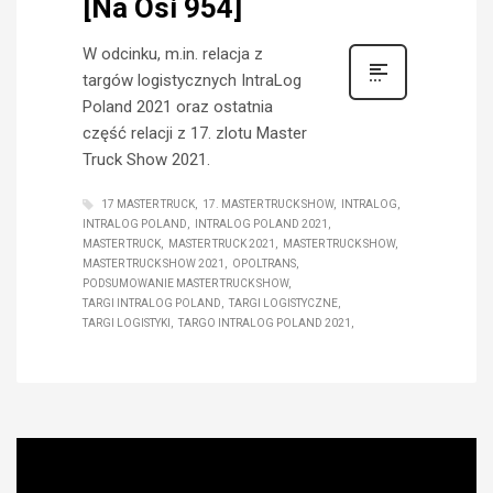
[Na Osi 954]
W odcinku, m.in. relacja z
targów logistycznych IntraLog
Poland 2021 oraz ostatnia
część relacji z 17. zlotu Master
Truck Show 2021.
17 MASTER TRUCK
17. MASTER TRUCK SHOW
INTRALOG
INTRALOG POLAND
INTRALOG POLAND 2021
MASTER TRUCK
MASTER TRUCK 2021
MASTER TRUCK SHOW
MASTER TRUCK SHOW 2021
OPOLTRANS
PODSUMOWANIE MASTER TRUCK SHOW
TARGI INTRALOG POLAND
TARGI LOGISTYCZNE
TARGI LOGISTYKI
TARGO INTRALOG POLAND 2021