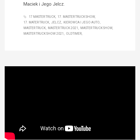
Maciek i Jego Jelcz.
17 MASTER TRUCK
17. MASTER TRUCK SHOW
17. MATER TRUCK
JELCZ
KIEROWCA I JEGO AUTO
MASTER TRUCK
MASTER TRUCK 2021
MASTER TRUCK SHOW
MASTER TRUCK SHOW 2021
OLDTIMER