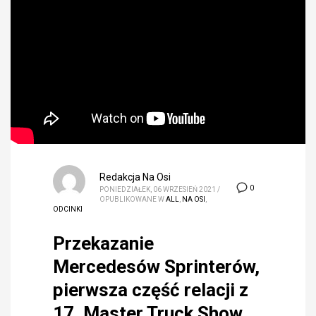
Redakcja Na Osi
0
PONIEDZIAŁEK, 06 WRZESIEŃ 2021
/
OPUBLIKOWANE W
ALL
,
NA OSI
,
ODCINKI
Przekazanie
Mercedesów Sprinterów,
pierwsza część relacji z
17. Master Truck Show