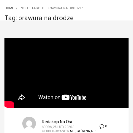
HOME
POSTS TAGGED "BRAWURA NA DRODZE"
Tag: brawura na drodze
Redakcja Na Osi
0
ŚRODA, 25 LUTY 2026
/
OPUBLIKOWANE W
ALL
,
GŁÓWNA
,
NIE