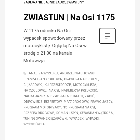
ZABIJAJ NIE DAJ SIĘ ZABIĆ
,
ZWIASTUNY
ZWIASTUN | Na Osi 1175
W 1175 odcinku Na Osi:
wypadek spowodowany przez
motocyklistę. Oglądaj Na Osi w
środę o 21:00 na kanale
Motowizja.
ANALIZA WYPADKU
ANDRZEJ WACHOWSKI
BRANŻA TRANSPORTOWA
BRAWURA NA DRODZE
CIĘŻARÓWKI
KU PRZESTRODZE
MOTOCYKLISTA
NA CZOLOWKE
NA OSI
NADMIERNA PRĘDKOŚĆ
NAUKA JAZDY
NIE ZABIJAJ NIE DAJ SIĘ ZABIĆ
ODPOWIEDZI EKSPERTÓW
PIRAT DROGOWY
PRAWO JAZDY
PROGRAM MOTORYZACYJNY
PROGRAM NA OSI
PRZEPISY DROGOWE
ROMAN LATYN
SEBASTIAN WĄTROBA
TUNINGOWANE CIĘŻARÓWKI
WYPADEK
WYPADKI
WYŚCIGÓWKA