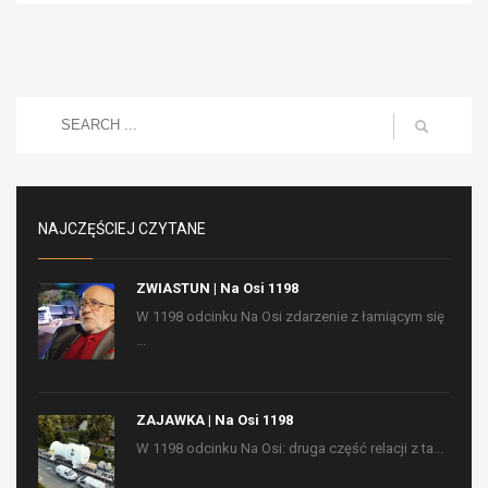
NAJCZĘŚCIEJ CZYTANE
ZWIASTUN | Na Osi 1198
W 1198 odcinku Na Osi zdarzenie z łamiącym się
...
ZAJAWKA | Na Osi 1198
W 1198 odcinku Na Osi: druga część relacji z ta...