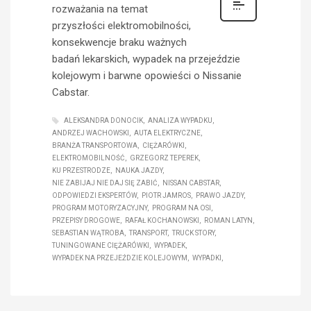
rozważania na temat
przyszłości elektromobilności,
konsekwencje braku ważnych
badań lekarskich, wypadek na przejeździe
kolejowym i barwne opowieści o Nissanie
Cabstar.
ALEKSANDRA DONOCIK
ANALIZA WYPADKU
ANDRZEJ WACHOWSKI
AUTA ELEKTRYCZNE
BRANŻA TRANSPORTOWA
CIĘŻARÓWKI
ELEKTROMOBILNOŚĆ
GRZEGORZ TEPEREK
KU PRZESTRODZE
NAUKA JAZDY
NIE ZABIJAJ NIE DAJ SIĘ ZABIĆ
NISSAN CABSTAR
ODPOWIEDZI EKSPERTÓW
PIOTR JAMROS
PRAWO JAZDY
PROGRAM MOTORYZACYJNY
PROGRAM NA OSI
PRZEPISY DROGOWE
RAFAŁ KOCHANOWSKI
ROMAN LATYN
SEBASTIAN WĄTROBA
TRANSPORT
TRUCK STORY
TUNINGOWANE CIĘŻARÓWKI
WYPADEK
WYPADEK NA PRZEJEŹDZIE KOLEJOWYM
WYPADKI