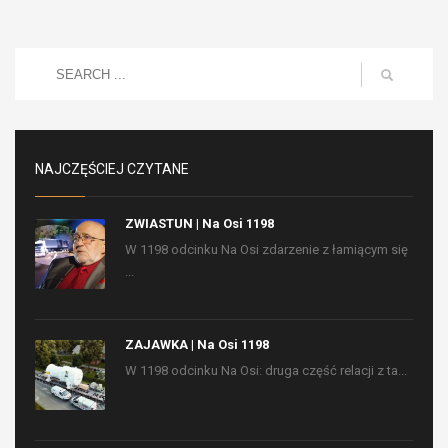
NAJCZĘŚCIEJ CZYTANE
ZWIASTUN | Na Osi 1198
W 1198 odcinku Na Osi zdarzenie z łamiącym się
...
ZAJAWKA | Na Osi 1198
W 1198 odcinku Na Osi: druga część relacji z ta...