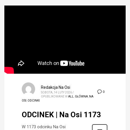
Redakcja Na Osi
0
SOBOTA, 14 LUTY 2026
/
OPUBLIKOWANE W
ALL
,
GŁÓWNA
,
NA
OSI
,
ODCINKI
ODCINEK | Na Osi 1173
W 1173 odcinku Na Osi