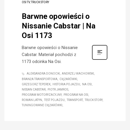
OSI TV
,
TRUCK STORY
Barwne opowieści o
Nissanie Cabstar | Na
Osi 1173
Barwne opowieści o Nissanie
Cabstar. Materiał pochodzi z
1173 odcinka Na Osi.
ALEKSANDRA DONOCIK
ANDRZEJ WACHOWSKI
BRANŻA TRANSPORTOWA
CIĘŻARÓWKI
GRZEGORZ TEPEREK
HISTORIA POJAZDU
NA OSI
NISSAN CABSTAR
PIOTR JAMROS
PROGRAM MOTORYZACYJNY
PROGRAM NA OSI
ROMAN LATYN
TEST POJAZDU
TRANSPORT
TRUCK STORY
TUNINGOWANE CIĘŻARÓWKI