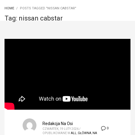
HOME
POSTS TAGGED "NISSAN CABSTAR"
Tag: nissan cabstar
Redakcja Na Osi
0
CZWARTEK, 19 LUTY 2026
/
OPUBLIKOWANE W
ALL
,
GŁÓWNA
,
NA