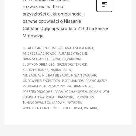
rozważania na temat
przyszłości elektromobilności i
barwne opowieści o Nissanie
Cabstar. Oglądaj w środę o 21:00 na kanale
Motowizja.
ALEKSANDRA DONOCIK
ANALIZA WYPADKU
ANDRZEJ WACHOWSKI
AUTA ELEKTRYCZNE
BRANŻA TRANSPORTOWA
CIĘŻARÓWKI
ELEKTROMOBILNOŚĆ
GRZEGORZ TEPEREK
KU PRZESTRODZE
NAUKA JAZDY
NIE ZABIJAJ NIE DAJ SIĘ ZABIĆ
NISSAN CABSTAR
ODPOWIEDZI EKSPERTÓW
PIOTR JAMROS
PRAWO JAZDY
PROGRAM MOTORYZACYJNY
PROGRAM NA OSI
PRZEPISY DROGOWE
RAFAŁ KOCHANOWSKI
ROMAN LATYN
SEBASTIAN WĄTROBA
TRANSPORT
TRUCK STORY
TUNINGOWANE CIĘŻARÓWKI
WYPADEK
WYPADEK NA PRZEJEŹDZIE KOLEJOWYM
WYPADKI