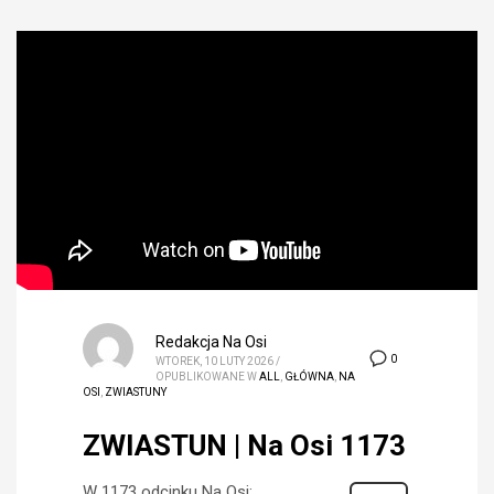
Redakcja Na Osi
0
WTOREK, 10 LUTY 2026
/
OPUBLIKOWANE W
ALL
,
GŁÓWNA
,
NA
OSI
,
ZWIASTUNY
ZWIASTUN | Na Osi 1173
W 1173 odcinku Na Osi: