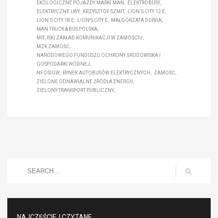
EKOLOGICZNE POJAZDY MARKI MAN
ELEKTROBUSY
ELEKTRYCZNE LWY
KRZYSZTOF SZMIT
LION`S CITY 12 E
LION`S CITY 18 E
LION'S CITY E
MAŁGORZATA DURDA
MAN TRUCK & BUS POLSKA
MIEJSKI ZAKŁAD KOMUNIKACJI W ZAMOŚCIU
MZK ZAMOŚĆ
NARODOWEGO FUNDUSZU OCHRONY ŚRODOWISKA I
GOSPODARKI WODNEJ
NFOŚIGW
RYNEK AUTOBUSÓW ELEKTRYCZNYCH
ZAMOŚĆ
ZIELONE ODNAWIALNE ŹRÓDŁA ENERGII
ZIELONY TRANSPORT PUBLICZNY
NAJCZĘŚCIEJ CZYTANE