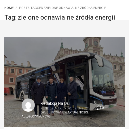
HOME
POSTS TAGGED "ZIELONE ODNAWIALNE ŹRÓDŁA ENERGII"
Tag: zielone odnawialne źródła energii
Redakcja Na Osi
0
PONIEDZIAŁEK, 05 GRUDZIEŃ 2022
/
OPUBLIKOWANE W
AKTUALNOŚCI
,
ALL
,
GŁÓWNA
,
NEWS