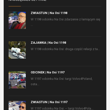
ZWIASTUN | Na Osi 1198
W 1198 odcinku Na Osi zdarzenie z łamiącym się
...
ZAJAWKA | Na Osi 1198
W 1198 odcinku Na Osi: druga część relacji z ta...
ODCINEK | Na Osi 1197
W 1197 odcinku Na Osi: targi Volvo4Poland,
osta...
ZWIASTUN | Na Osi 1197
W 1197 odcinku Na Osi: – targi Volvo4Pola...