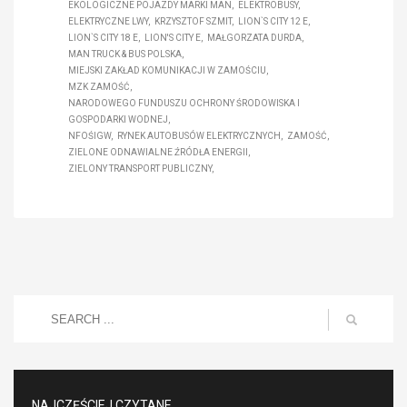
EKOLOGICZNE POJAZDY MARKI MAN
ELEKTROBUSY
ELEKTRYCZNE LWY
KRZYSZTOF SZMIT
LION`S CITY 12 E
LION`S CITY 18 E
LION'S CITY E
MAŁGORZATA DURDA
MAN TRUCK & BUS POLSKA
MIEJSKI ZAKŁAD KOMUNIKACJI W ZAMOŚCIU
MZK ZAMOŚĆ
NARODOWEGO FUNDUSZU OCHRONY ŚRODOWISKA I
GOSPODARKI WODNEJ
NFOŚIGW
RYNEK AUTOBUSÓW ELEKTRYCZNYCH
ZAMOŚĆ
ZIELONE ODNAWIALNE ŹRÓDŁA ENERGII
ZIELONY TRANSPORT PUBLICZNY
NAJCZĘŚCIEJ CZYTANE