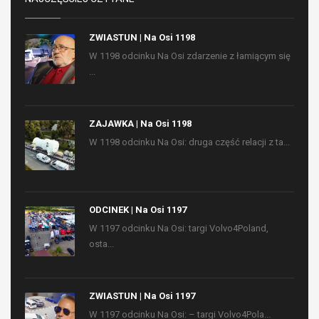
ZWIASTUN | Na Osi 1198
W 1198 odcinku Na Osi zdarzenie z łamiącym się
...
ZAJAWKA | Na Osi 1198
W 1198 odcinku Na Osi: druga część relacji z ta...
ODCINEK | Na Osi 1197
W 1197 odcinku Na Osi: targi Volvo4Poland,
osta...
ZWIASTUN | Na Osi 1197
W 1197 odcinku Na Osi: – targi Volvo4Pola...