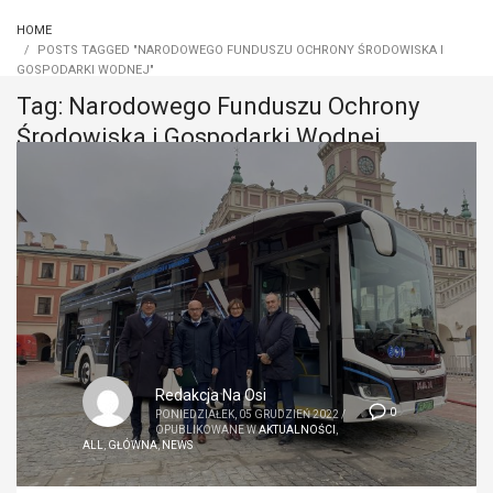
HOME
POSTS TAGGED "NARODOWEGO FUNDUSZU OCHRONY ŚRODOWISKA I
GOSPODARKI WODNEJ"
Tag: Narodowego Funduszu Ochrony
Środowiska i Gospodarki Wodnej
Redakcja Na Osi
0
PONIEDZIAŁEK, 05 GRUDZIEŃ 2022
/
OPUBLIKOWANE W
AKTUALNOŚCI
,
ALL
,
GŁÓWNA
,
NEWS