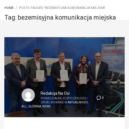
HOME
POSTS TAGGED "BEZEMISYJNA KOMUNIKACJA MIEJSKA"
Tag: bezemisyjna komunikacja miejska
Redakcja Na Osi
0
PONIEDZIAŁEK, 30 STYCZEŃ 2023
/
OPUBLIKOWANE W
AKTUALNOŚCI
,
ALL
,
GŁÓWNA
,
NEWS