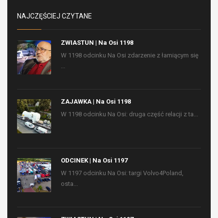
NAJCZĘŚCIEJ CZYTANE
ZWIASTUN | Na Osi 1198
W 1198 odcinku Na Osi zdarzenie z łamiącym się
...
ZAJAWKA | Na Osi 1198
W 1198 odcinku Na Osi: druga część relacji z ta...
ODCINEK | Na Osi 1197
W 1197 odcinku Na Osi: targi Volvo4Poland,
osta...