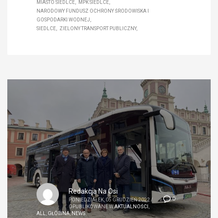
MIASTO SIEDLCE
MPK SIEDLCE
NARODOWY FUNDUSZ OCHRONY ŚRODOWISKA I
GOSPODARKI WODNEJ
SIEDLCE
ZIELONY TRANSPORT PUBLICZNY
Redakcja Na Osi
0
PONIEDZIAŁEK, 05 GRUDZIEŃ 2022
/
OPUBLIKOWANE W
AKTUALNOŚCI
,
ALL
,
GŁÓWNA
,
NEWS