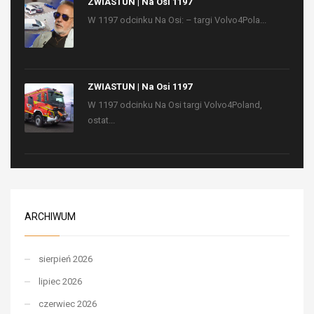
ZWIASTUN | Na Osi 1197
W 1197 odcinku Na Osi: – targi Volvo4Pola...
ZWIASTUN | Na Osi 1197
W 1197 odcinku Na Osi targi Volvo4Poland,
ostat...
ARCHIWUM
sierpień 2026
lipiec 2026
czerwiec 2026