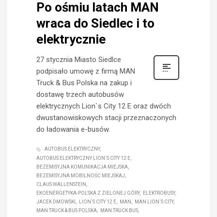
Po ośmiu latach MAN
wraca do Siedlec i to
elektrycznie
27 stycznia Miasto Siedlce
podpisało umowę z firmą MAN
Truck & Bus Polska na zakup i
dostawę trzech autobusów
elektrycznych Lion`s City 12 E oraz dwóch
dwustanowiskowych stacji przeznaczonych
do ładowania e-busów.
AUTOBUS ELEKTRYCZNY
AUTOBUS ELEKTRYCZNY LION`S CITY 12 E
BEZEMISYJNA KOMUNIKACJA MIEJSKA
BEZEMISYJNA MOBILNOŚĆ MIEJSKAJ
CLAUS WALLENSTEIN
EKOENERGETYKA-POLSKA Z ZIELONEJ GÓRY
ELEKTROBUSY
JACEK DMOWSKI
LION`S CITY 12 E
MAN
MAN LION`S CITY
MAN TRUCK & BUS POLSKA
MAN TRUCK BUS