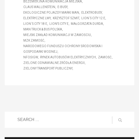
BEZEMISYJNA KOMUNIKACJA MIEJSKA
CLAUS WALLENSTEIN
E-BUSY
EKOLOGICZNE POJAZDY MARKI MAN
ELEKTROBUSY
ELEKTRYCZNE LWY
KRZYSZTOF SZMIT
LION`S CITY 12 E
LION`S CITY 18 E
LION'S CITY E
MAŁGORZATA DURDA
MAN TRUCK & BUS POLSKA
MIEJSKI ZAKŁAD KOMUNIKACJI W ZAMOŚCIU
MZK ZAMOŚĆ
NARODOWEGO FUNDUSZU OCHRONY ŚRODOWISKA I
GOSPODARKI WODNEJ
NFOŚIGW
RYNEK AUTOBUSÓW ELEKTRYCZNYCH
ZAMOŚĆ
ZIELONE ODNAWIALNE ŹRÓDŁA ENERGII
ZIELONY TRANSPORT PUBLICZNY