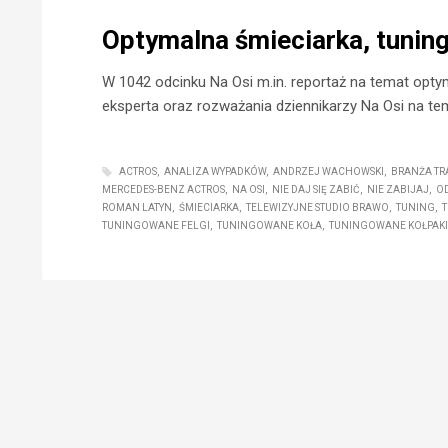
Optymalna śmieciarka, tuning 
W 1042 odcinku Na Osi m.in. reportaż na temat optym
eksperta oraz rozważania dziennikarzy Na Osi na tema
ACTROS
ANALIZA WYPADKÓW
ANDRZEJ WACHOWSKI
BRANŻA T
MERCEDES-BENZ ACTROS
NA OSI
NIE DAJ SIĘ ZABIĆ
NIE ZABIJAJ
O
ROMAN LATYN
ŚMIECIARKA
TELEWIZYJNE STUDIO BRAWO
TUNING
TUNINGOWANE FELGI
TUNINGOWANE KOŁA
TUNINGOWANE KOŁPAKI