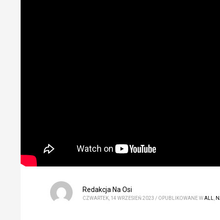
Redakcja Na Osi
CZWARTEK, 14 WRZESIEŃ 2023
/
OPUBLIKOWANE W
ALL
,
N