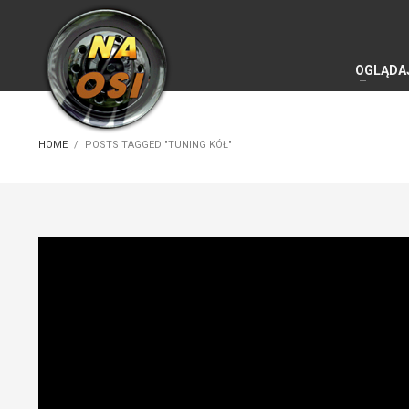
OGLĄDA
HOME
POSTS TAGGED "TUNING KÓŁ"