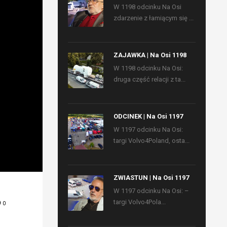
W 1198 odcinku Na Osi
zdarzenie z łamiącym się ...
ZAJAWKA | Na Osi 1198
W 1198 odcinku Na Osi:
druga część relacji z ta...
ODCINEK | Na Osi 1197
W 1197 odcinku Na Osi:
targi Volvo4Poland, osta...
ZWIASTUN | Na Osi 1197
W 1197 odcinku Na Osi: –
targi Volvo4Pola...
0