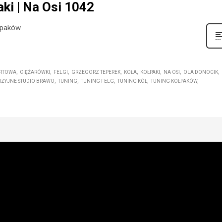
paki | Na Osi 1042
łpaków.
ORTOWA
CIĘŻARÓWKI
FELGI
GRZEGORZ TEPEREK
KOŁA
KOŁPAKI
NA OSI
OLA DONOCIK
IZYJNE STUDIO BRAWO
TUNING
TUNING FELG
TUNING KÓŁ
TUNING KOŁPAKÓW