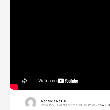
Redakcja Na Osi
CZWARTEK, 14 WRZESIEŃ 2023
/
OPUBLIKOWANE W
ALL
,
N