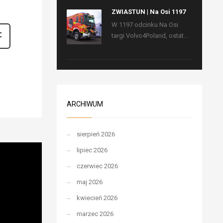
ZWIASTUN | Na Osi 1197
W 1197 odcinku Na Osi
targi Volvo4Poland, ostat...
ARCHIWUM
sierpień 2026
lipiec 2026
czerwiec 2026
maj 2026
kwiecień 2026
marzec 2026