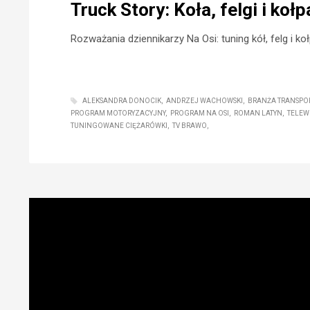
Truck Story: Koła, felgi i koł
Rozważania dziennikarzy Na Osi: tuning kół, felg i ko
ALEKSANDRA DONOCIK
ANDRZEJ WACHOWSKI
BRANŻA TRANSP
PROGRAM MOTORYZACYJNY
PROGRAM NA OSI
ROMAN LATYN
TELEW
TUNINGOWANE CIĘŻARÓWKI
TV BRAWO