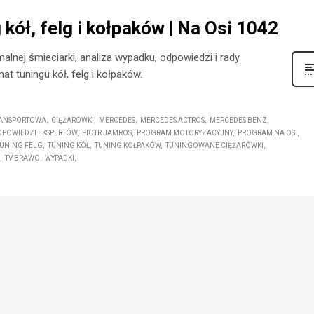
kół, felg i kołpaków | Na Osi 1042
alnej śmieciarki, analiza wypadku, odpowiedzi i rady
t tuningu kół, felg i kołpaków.
RANSPORTOWA
CIĘŻARÓWKI
MERCEDES
MERCEDES ACTROS
MERCEDES BENZ
DPOWIEDZI EKSPERTÓW
PIOTR JAMROS
PROGRAM MOTORYZACYJNY
PROGRAM NA OSI
TUNING FELG
TUNING KÓŁ
TUNING KOŁPAKÓW
TUNINGOWANE CIĘŻARÓWKI
TV BRAWO
WYPADKI