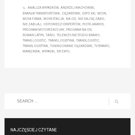
ANALIZA WYPADKÓW
ANDRZEJ WACHOWSKI
BRANŻA TRANSPORTOWA
CIĘŻARÓWKI
EXPO XXI
MOYA
MOYA FIRMA
MOYA STACJA
NA OSI
NIE DAJ SIĘ ZABIĆ
NIE ZABIJAJ
ODPOWIEDZI EKSPERTÓW
PIOTR JAMROS
PROGRAM MOTORYZACYJNY
PROGRAM NA OSI
ROMAN LATYN
TARGI
TELEWIZYJNE STUDIO BRAWO
TRANS LOGISTIC
TRANS LOGISTYKA
TRANSLOGISTIC
TRANSLOGISTYKA
TUNINGOWANE CIĘŻARÓWKI
TV BRAWO
WARSZAWA
WYPADKI
XXI EXPO
NAJCZĘŚCIEJ CZYTANE