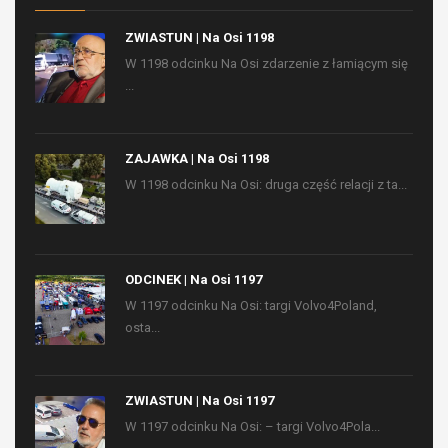
ZWIASTUN | Na Osi 1198
W 1198 odcinku Na Osi zdarzenie z łamiącym się
...
ZAJAWKA | Na Osi 1198
W 1198 odcinku Na Osi: druga część relacji z ta...
ODCINEK | Na Osi 1197
W 1197 odcinku Na Osi: targi Volvo4Poland,
osta...
ZWIASTUN | Na Osi 1197
W 1197 odcinku Na Osi: – targi Volvo4Pola...