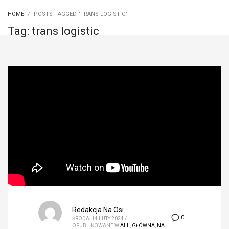
HOME
POSTS TAGGED "TRANS LOGISTIC"
Tag: trans logistic
Redakcja Na Osi
0
ŚRODA, 14 LUTY 2024
/
OPUBLIKOWANE W
ALL
,
GŁÓWNA
,
NA