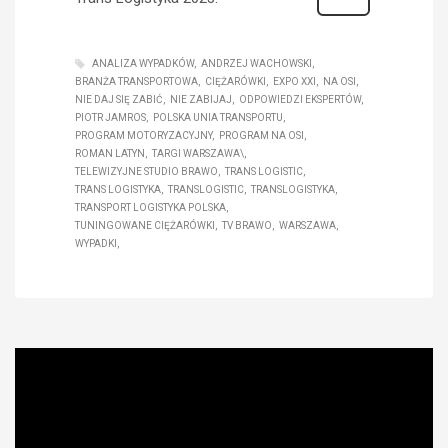
ANALIZA WYPADKÓW
ANDRZEJ WACHOWSKI
BRANŻA TRANSPORTOWA
CIĘŻARÓWKI
EXPO XXI
NA OSI
NIE DAJ SIĘ ZABIĆ
NIE ZABIJAJ
ODPOWIEDZI EKSPERTÓW
PIOTR JAMROS
POLSKA UNIA TRANSPORTU
PROGRAM MOTORYZACYJNY
PROGRAM NA OSI
ROMAN LATYN
TARGI WARSZAWA\
TELEWIZYJNE STUDIO BRAWO
TRANS LOGISTIC
TRANS LOGISTYKA
TRANSLOGISTIC
TRANSLOGISTYKA
TRANSPORT LOGISTYKA POLSKA
TUNINGOWANE CIĘŻARÓWKI
TV BRAWO
WARSZAWA
WYPADKI