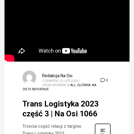
Redakcja Na Osi
0
CZWARTEK, 01 LUTY 2024
/
OPUBLIKOWANE W
ALL
,
GŁÓWNA
,
NA
OSI TV
,
REPORTAŻE
Trans Logistyka 2023
część 3 | Na Osi 1066
Trzecia część relacji z targów
Trans Logistyka 2023.