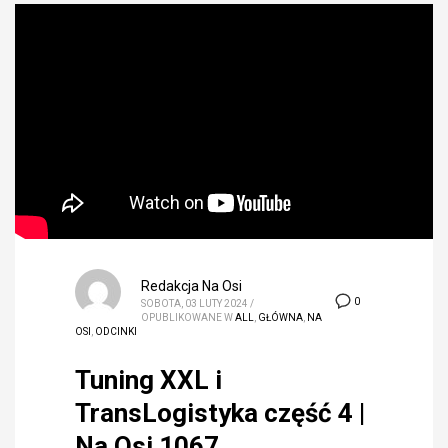
Redakcja Na Osi
0
SOBOTA, 03 LUTY 2024
/
OPUBLIKOWANE W
ALL
,
GŁÓWNA
,
NA
OSI
,
ODCINKI
Tuning XXL i
TransLogistyka część 4 |
Na Osi 1067