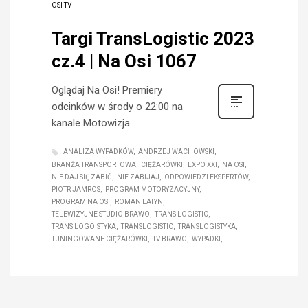
OSI TV
Targi TransLogistic 2023
cz.4 | Na Osi 1067
Oglądaj Na Osi! Premiery
odcinków w środy o 22:00 na
kanale Motowizja.
ANALIZA WYPADKÓW
ANDRZEJ WACHOWSKI
BRANŻA TRANSPORTOWA
CIĘŻARÓWKI
EXPO XXI
NA OSI
NIE DAJ SIĘ ZABIĆ
NIE ZABIJAJ
ODPOWIEDZI EKSPERTÓW
PIOTR JAMROS
PROGRAM MOTORYZACYJNY
PROGRAM NA OSI
ROMAN LATYN
TELEWIZYJNE STUDIO BRAWO
TRANS LOGISTIC
TRANS LOGOISTYKA
TRANSLOGISTIC
TRANSLOGISTYKA
TUNINGOWANE CIĘŻARÓWKI
TV BRAWO
WYPADKI