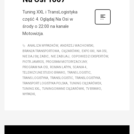
Tuning XXL i TransLogistyka
część 4. Oglądaj Na Osi w
środy o 22:00 na kanale
Motowizja.
ANALIZA WYPADKÓW
ANDRZEJ WACHOWSKI
BRANŻA TRANSPORTOWA
CIĘŻARÓWKI
EXPO XXI
NA OSI
NIE DAJ SIĘ ZABIĆ
NIE ZABIJAJ
ODPOWIEDZI EKSPERTÓW
PIOTR JAMROS
PROGRAM MOTORYZACYJNY
PROGRAM NA OSI
ROMAN LATYN
SCANIA 4
TELEWIZYJNE STUDIO BRAWO
TRANS LOGISTIC
TRANS LOGISTYKA
TRANSLOGISTIC
TRANSLOGISTYKA
TRANSPORT LOGISTYKA POLSKA
TUNING CIĘŻARÓWEK
TUNING XXL
TUNINGOWANE CIĘŻARÓWKI
TV BRAWO
WYPADKI