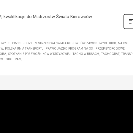
, kwalifikacje do Mistrzostw Świata Kierowców
OWY
KU PRZESTRODZE
MISTRZOSTWA ŚWIATA KIEROWCÓW ZAWODOWYCH UICR
NA OSI
ÓW
POLSKA UNIA TRANSPORTU
PRAWO JAZDY
PROGRAM NA OSI
PRZEPISY DROGOWE
ROBA
SPOTKANIE PRZEWOŹNIKÓW W KRZYŻOWEJ
TACHO W BUSACH
TACHOGRAF
TRANSP
ÓW DODGE RAM