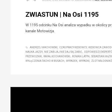
ZWIASTUN | Na Osi 1195
W 1195 odcinku Na Osi analiza wypadku w okolicy pr
kanale Motowizja.
ANDRZEJ WACHOWSKI
CZAS PRACY KIEROWCY
KIEROWCA ZAWOD
NAUKA JAZDY
NIE ZABIJAJ NIE DAJ SIĘ ZABIĆ
ODPOWIEDZI EKSPERT
PRZEWOŹNIK
RAFAŁ KOCHANOWSKI
ROMAN LATYN
SEBASTIAN WĄT
WYŁĄCZENIA TACHO W BUSACH
WYPADEK
WYPADKI
ZLOT MIŁOŚNIK