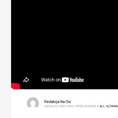
Redakcja Na Osi
ŚRODA, 22 LIPIEC 2026
/
OPUBLIKOWANE W
ALL
,
GŁÓWNA