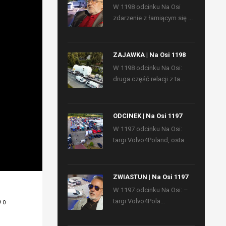
W 1198 odcinku Na Osi
zdarzenie z łamiącym się ...
ZAJAWKA | Na Osi 1198
W 1198 odcinku Na Osi:
druga część relacji z ta...
ODCINEK | Na Osi 1197
W 1197 odcinku Na Osi:
targi Volvo4Poland, osta...
ZWIASTUN | Na Osi 1197
W 1197 odcinku Na Osi: –
targi Volvo4Pola...
0