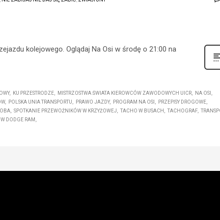
zejazdu kolejowego. Oglądaj Na Osi w środę o 21:00 na
OWY
KU PRZESTRODZE
MISTRZOSTWA ŚWIATA KIEROWCÓW ZAWODOWYCH UICR
NA OSI
ÓW
POLSKA UNIA TRANSPORTU
PRAWO JAZDY
PROGRAM NA OSI
PRZEPISY DROGOWE
ROBA
SPOTKANIE PRZEWOŹNIKÓW W KRZYŻOWEJ
TACHO W BUSACH
TACHOGRAF
TRANSP
ÓW DODGE RAM