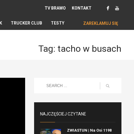
TV BRAWO
KONTAKT
K
TRUCKER CLUB
TESTY
ZAREKLAMUJ SIĘ
Tag: tacho w busach
NAJCZĘŚCIEJ CZYTANE
ZWIASTUN | Na Osi 1198