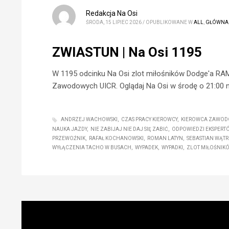
Redakcja Na Osi
ŚRODA, 15 LIPIEC 2026
/
OPUBLIKOWANE W
ALL
,
GŁÓWNA
ZWIASTUN | Na Osi 1195
W 1195 odcinku Na Osi zlot miłośników Dodge'a RAM
Zawodowych UICR. Oglądaj Na Osi w środę o 21:00 n
ANDRZEJ WACHOWSKI
CZAS PRACY KIEROWCY
KIEROWCA ZAWOD
NAUKA JAZDY
NIE ZABIJAJ NIE DAJ SIĘ ZABIĆ
ODPOWIEDZI EKSPERT
PRZEWOŹNIK
RAFAŁ KOCHANOWSKI
ROMAN LATYN
SEBASTIAN WĄT
WYŁĄCZENIA TACHO W BUSACH
WYPADEK
WYPADKI
ZLOT MIŁOŚNIK