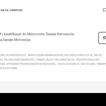
,
NA OSI
,
ZWIASTUNY
 i kwalifikacje do Mistrzostw Świata Kierowców
a kanale Motowizja.
OWY
KU PRZESTRODZE
MISTRZOSTWA ŚWIATA KIEROWCÓW ZAWODOWYCH UICR
NA OSI
ÓW
POLSKA UNIA TRANSPORTU
PRAWO JAZDY
PROGRAM NA OSI
PRZEPISY DROGOWE
ROBA
SPOTKANIE PRZEWOŹNIKÓW W KRZYŻOWEJ
TACHO W BUSACH
TACHOGRAF
TRANSP
ÓW DODGE RAM