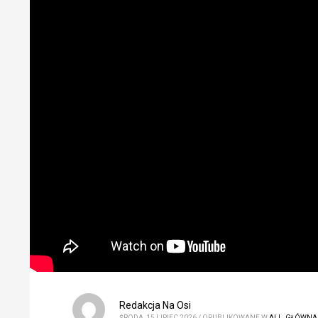
Redakcja Na Osi
ŚRODA, 15 LIPIEC 2026
/
OPUBLIKOWANE W
ALL
,
GŁÓWNA