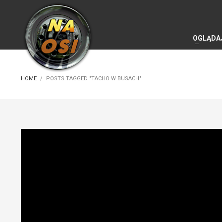
OGLĄDA
HOME
POSTS TAGGED "TACHO W BUSACH"