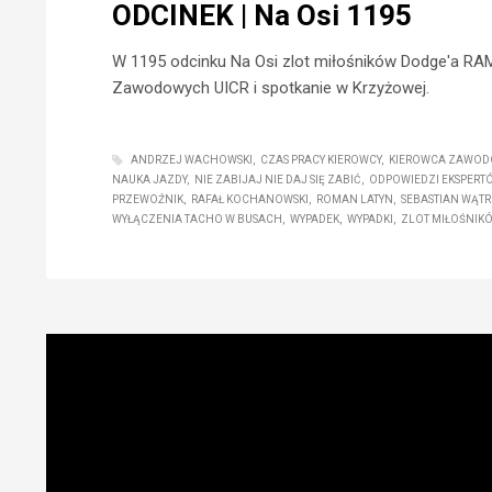
ODCINEK | Na Osi 1195
W 1195 odcinku Na Osi zlot miłośników Dodge'a RAM
Zawodowych UICR i spotkanie w Krzyżowej.
ANDRZEJ WACHOWSKI
CZAS PRACY KIEROWCY
KIEROWCA ZAWOD
NAUKA JAZDY
NIE ZABIJAJ NIE DAJ SIĘ ZABIĆ
ODPOWIEDZI EKSPERT
PRZEWOŹNIK
RAFAŁ KOCHANOWSKI
ROMAN LATYN
SEBASTIAN WĄT
WYŁĄCZENIA TACHO W BUSACH
WYPADEK
WYPADKI
ZLOT MIŁOŚNIK