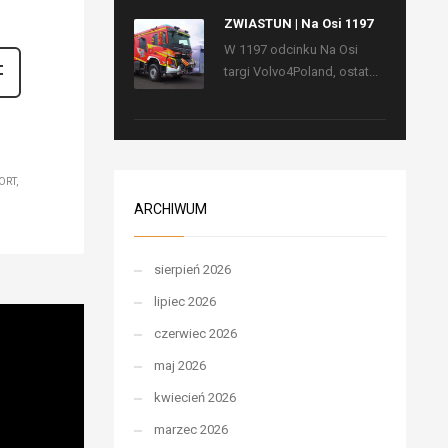
ZWIASTUN | Na Osi 1197
W 1197 odcinku Na Osi
targi Volvo4Poland, ostat...
ORT
ARCHIWUM
sierpień 2026
lipiec 2026
czerwiec 2026
maj 2026
kwiecień 2026
marzec 2026