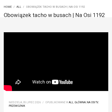
HOME
ALL
OBOWIĄZEK TACHO W BUSACH | NA OSI 1192
Obowiązek tacho w busach | Na Osi 1192
NIEDZIELA, 05 LIPIEC 2026
/
OPUBLIKOWANE W
ALL
,
GŁÓWNA
,
NA OSI TV
,
PRZEWOŹNIK