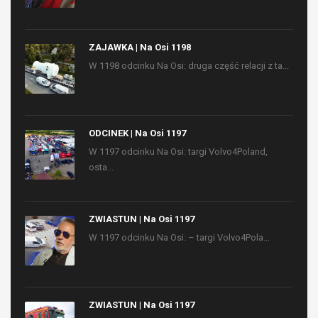
ZAJAWKA | Na Osi 1198
W 1198 odcinku Na Osi: druga część relacji z ta...
ODCINEK | Na Osi 1197
W 1197 odcinku Na Osi: targi Volvo4Poland,
osta...
ZWIASTUN | Na Osi 1197
W 1197 odcinku Na Osi: – targi Volvo4Pola...
ZWIASTUN | Na Osi 1197