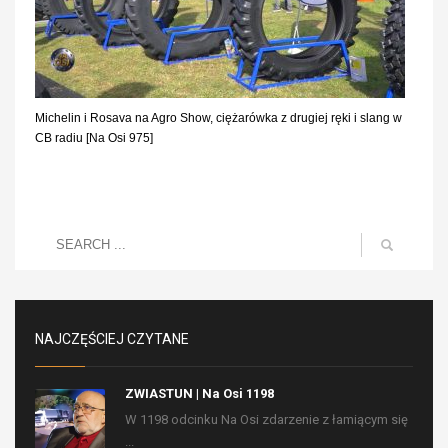
Michelin i Rosava na Agro Show, ciężarówka z drugiej ręki i slang w
CB radiu [Na Osi 975]
NAJCZĘŚCIEJ CZYTANE
ZWIASTUN | Na Osi 1198
W 1198 odcinku Na Osi zdarzenie z łamiącym się
...