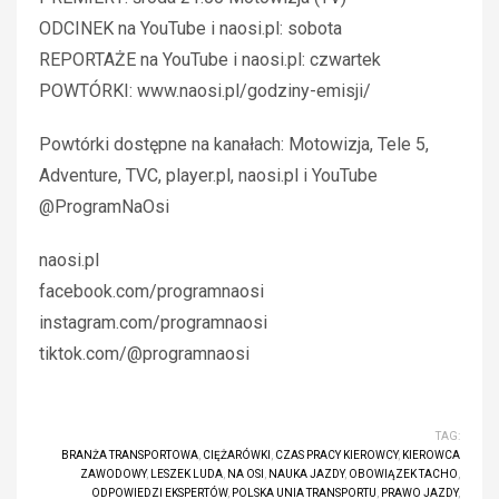
ODCINEK na YouTube i naosi.pl: sobota
REPORTAŻE na YouTube i naosi.pl: czwartek
POWTÓRKI: www.naosi.pl/godziny-emisji/
Powtórki dostępne na kanałach: Motowizja, Tele 5,
Adventure, TVC, player.pl, naosi.pl i YouTube
@ProgramNaOsi
naosi.pl
facebook.com/programnaosi
instagram.com/programnaosi
tiktok.com/@programnaosi
TAG:
BRANŻA TRANSPORTOWA
,
CIĘŻARÓWKI
,
CZAS PRACY KIEROWCY
,
KIEROWCA
ZAWODOWY
,
LESZEK LUDA
,
NA OSI
,
NAUKA JAZDY
,
OBOWIĄZEK TACHO
,
ODPOWIEDZI EKSPERTÓW
,
POLSKA UNIA TRANSPORTU
,
PRAWO JAZDY
,