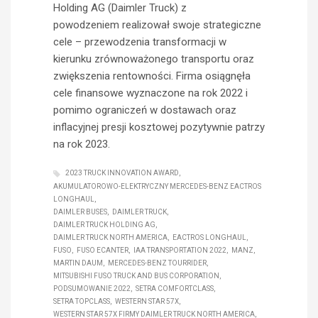
Holding AG (Daimler Truck) z
powodzeniem realizował swoje strategiczne
cele – przewodzenia transformacji w
kierunku zrównoważonego transportu oraz
zwiększenia rentowności. Firma osiągnęła
cele finansowe wyznaczone na rok 2022 i
pomimo ograniczeń w dostawach oraz
inflacyjnej presji kosztowej pozytywnie patrzy
na rok 2023.
2023 TRUCK INNOVATION AWARD
AKUMULATOROWO-ELEKTRYCZNY MERCEDES-BENZ EACTROS
LONGHAUL
DAIMLER BUSES
DAIMLER TRUCK
DAIMLER TRUCK HOLDING AG
DAIMLER TRUCK NORTH AMERICA
EACTROS LONGHAUL
FUSO
FUSO ECANTER
IAA TRANSPORTATION 2022
MANZ
MARTIN DAUM
MERCEDES-BENZ TOURRIDER
MITSUBISHI FUSO TRUCK AND BUS CORPORATION
PODSUMOWANIE 2022
SETRA COMFORTCLASS
SETRA TOPCLASS
WESTERN STAR 57X
WESTERN STAR 57X FIRMY DAIMLER TRUCK NORTH AMERICA