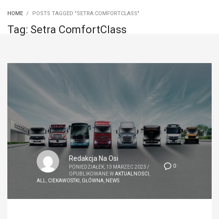
HOME
POSTS TAGGED "SETRA COMFORTCLASS"
Tag: Setra ComfortClass
Redakcja Na Osi
0
PONIEDZIAŁEK, 13 MARZEC 2023
/
OPUBLIKOWANE W
AKTUALNOŚCI
,
ALL
,
CIEKAWOSTKI
,
GŁÓWNA
,
NEWS