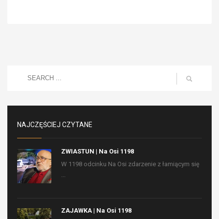
NAJCZĘŚCIEJ CZYTANE
ZWIASTUN | Na Osi 1198
W 1198 odcinku Na Osi zdarzenie z łamiącym się
...
ZAJAWKA | Na Osi 1198