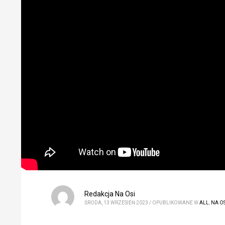
Redakcja Na Osi
ŚRODA, 13 WRZESIEŃ 2023
/
OPUBLIKOWANE W
ALL
,
NA OS