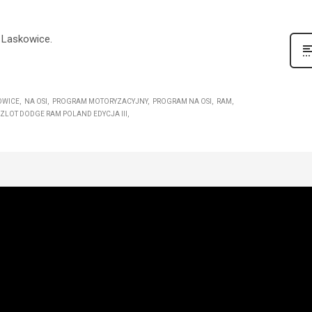
- Laskowice.
OWICE
NA OSI
PROGRAM MOTORYZACYJNY
PROGRAM NA OSI
RAM
ZLOT DODGE RAM POLAND EDYCJA III