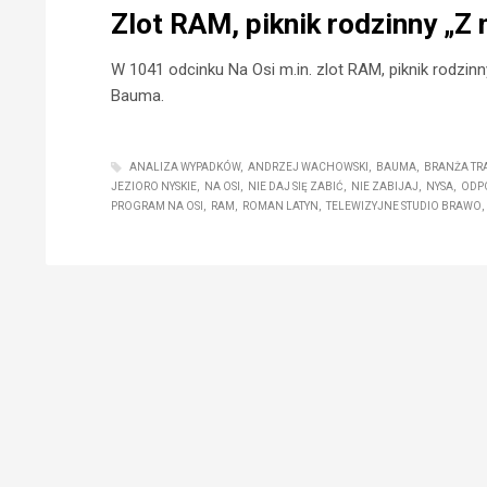
Zlot RAM, piknik rodzinny „Z 
W 1041 odcinku Na Osi m.in. zlot RAM, piknik rodzinn
Bauma.
ANALIZA WYPADKÓW
ANDRZEJ WACHOWSKI
BAUMA
BRANŻA T
JEZIORO NYSKIE
NA OSI
NIE DAJ SIĘ ZABIĆ
NIE ZABIJAJ
NYSA
ODP
PROGRAM NA OSI
RAM
ROMAN LATYN
TELEWIZYJNE STUDIO BRAWO