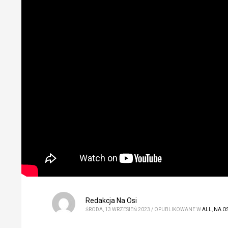
Redakcja Na Osi
ŚRODA, 13 WRZESIEŃ 2023
/
OPUBLIKOWANE W
ALL
,
NA OS