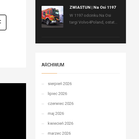
ZWIASTUN | Na Osi 1197
W 1197 odcinku Na Osi
targi Volvo4Poland, ostat...
ARCHIWUM
sierpień 2026
lipiec 2026
czerwiec 2026
maj 2026
kwiecień 2026
marzec 2026