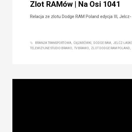
Zlot RAMów | Na Osi 1041
Relacja ze zlotu Dodge RAM Poland edycja III, Jelcz
BRANŻA TRANSPORTOWA
CIĘŻARÓWKI
DODGE RAM
JELCZ-LASK
TELEWIZYJNE STUDIO BRAWO
TV BRAWO
ZLOT DODGE RAM POLAND