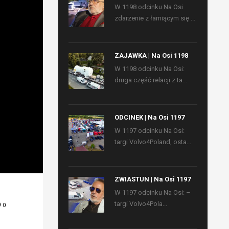
W 1198 odcinku Na Osi
zdarzenie z łamiącym się ...
ZAJAWKA | Na Osi 1198
W 1198 odcinku Na Osi:
druga część relacji z ta...
ODCINEK | Na Osi 1197
W 1197 odcinku Na Osi:
targi Volvo4Poland, osta...
ZWIASTUN | Na Osi 1197
W 1197 odcinku Na Osi: –
targi Volvo4Pola...
0