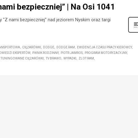
nami bezpieczniej” | Na Osi 1041
y "Z nami bezpieczniej" nad jeziorem Nyskim oraz targi
RANSPORTOWA
CIĘŻARÓWKI
DODGE
DODGE RAM
EWIDENCJA CZASU PRACY KIEROWCY
OWIEDZI EKSPERTÓW
PIKNIK RODZINNY
PIOTR JAMROS
PROGRAM MOTORYZACYJNY
TUNINGOWANE CIĘŻARÓWKI
TV BRAWO
WYPADKI
ZLOT RAM