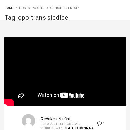
HOME
POSTS TAGGED "OPOLTRANS SIEDLCE"
Tag: opoltrans siedlce
Redakcja Na Osi
0
SOBOTA, 01 LISTOPAD 2025
/
OPUBLIKOWANE W
ALL
,
GŁÓWNA
,
NA