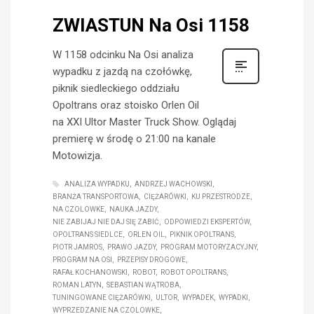
ZWIASTUN Na Osi 1158
W 1158 odcinku Na Osi analiza
wypadku z jazdą na czołówkę,
piknik siedleckiego oddziału
Opoltrans oraz stoisko Orlen Oil
na XXI Ultor Master Truck Show. Oglądaj
premierę w środę o 21:00 na kanale
Motowizja.
ANALIZA WYPADKU
ANDRZEJ WACHOWSKI
BRANŻA TRANSPORTOWA
CIĘŻARÓWKI
KU PRZESTRODZE
NA CZOLOWKE
NAUKA JAZDY
NIE ZABIJAJ NIE DAJ SIĘ ZABIĆ
ODPOWIEDZI EKSPERTÓW
OPOLTRANS SIEDLCE
ORLEN OIL
PIKNIK OPOLTRANS
PIOTR JAMROS
PRAWO JAZDY
PROGRAM MOTORYZACYJNY
PROGRAM NA OSI
PRZEPISY DROGOWE
RAFAŁ KOCHANOWSKI
ROBOT
ROBOT OPOLTRANS
ROMAN LATYN
SEBASTIAN WĄTROBA
TUNINGOWANE CIĘŻARÓWKI
ULTOR
WYPADEK
WYPADKI
WYPRZEDZANIE NA CZOLOWKE