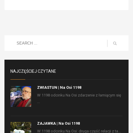
NAJCZĘŚCIEJ CZYTANE
ZWIASTUN | Na Osi 1198
W 1198 odcinku Na Osi zdarzenie z łamiącym się
...
ZAJAWKA | Na Osi 1198
W 1198 odcinku Na Osi: druga część relacji z ta...