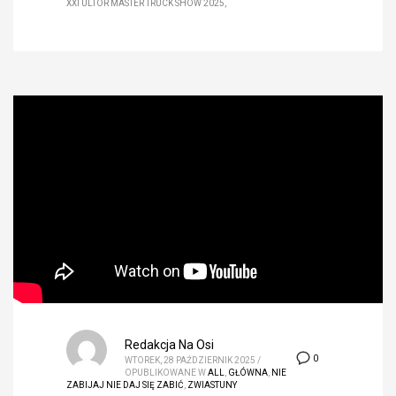
XXI ULTOR MASTER TRUCK SHOW 2025
Redakcja Na Osi
0
WTOREK, 28 PAŹDZIERNIK 2025
/
OPUBLIKOWANE W
ALL
,
GŁÓWNA
,
NIE
ZABIJAJ NIE DAJ SIĘ ZABIĆ
,
ZWIASTUNY