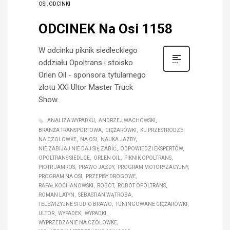
OSI
,
ODCINKI
ODCINEK Na Osi 1158
W odcinku piknik siedleckiego
oddziału Opoltrans i stoisko
Orlen Oil - sponsora tytularnego
zlotu XXI Ultor Master Truck
Show.
ANALIZA WYPADKU
ANDRZEJ WACHOWSKI
BRANŻA TRANSPORTOWA
CIĘŻARÓWKI
KU PRZESTRODZE
NA CZOLOWKE
NA OSI
NAUKA JAZDY
NIE ZABIJAJ NIE DAJ SIĘ ZABIĆ
ODPOWIEDZI EKSPERTÓW
OPOLTRANS SIEDLCE
ORLEN OIL
PIKNIK OPOLTRANS
PIOTR JAMROS
PRAWO JAZDY
PROGRAM MOTORYZACYJNY
PROGRAM NA OSI
PRZEPISY DROGOWE
RAFAŁ KOCHANOWSKI
ROBOT
ROBOT OPOLTRANS
ROMAN LATYN
SEBASTIAN WĄTROBA
TELEWIZYJNE STUDIO BRAWO
TUNINGOWANE CIĘŻARÓWKI
ULTOR
WYPADEK
WYPADKI
WYPRZEDZANIE NA CZOLOWKE