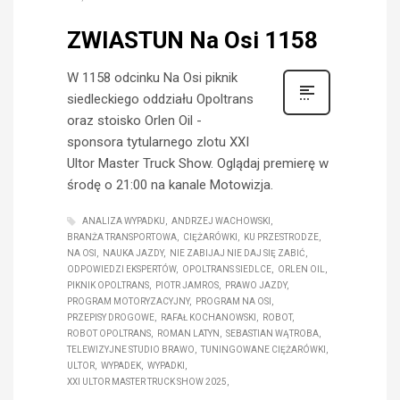
ZWIASTUN Na Osi 1158
W 1158 odcinku Na Osi piknik
siedleckiego oddziału Opoltrans
oraz stoisko Orlen Oil -
sponsora tytularnego zlotu XXI
Ultor Master Truck Show. Oglądaj premierę w
środę o 21:00 na kanale Motowizja.
ANALIZA WYPADKU
ANDRZEJ WACHOWSKI
BRANŻA TRANSPORTOWA
CIĘŻARÓWKI
KU PRZESTRODZE
NA OSI
NAUKA JAZDY
NIE ZABIJAJ NIE DAJ SIĘ ZABIĆ
ODPOWIEDZI EKSPERTÓW
OPOLTRANS SIEDLCE
ORLEN OIL
PIKNIK OPOLTRANS
PIOTR JAMROS
PRAWO JAZDY
PROGRAM MOTORYZACYJNY
PROGRAM NA OSI
PRZEPISY DROGOWE
RAFAŁ KOCHANOWSKI
ROBOT
ROBOT OPOLTRANS
ROMAN LATYN
SEBASTIAN WĄTROBA
TELEWIZYJNE STUDIO BRAWO
TUNINGOWANE CIĘŻARÓWKI
ULTOR
WYPADEK
WYPADKI
XXI ULTOR MASTER TRUCK SHOW 2025