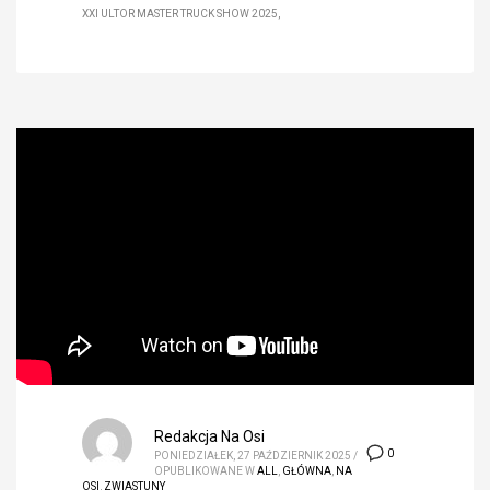
XXI ULTOR MASTER TRUCK SHOW 2025
Redakcja Na Osi
0
PONIEDZIAŁEK, 27 PAŹDZIERNIK 2025
/
OPUBLIKOWANE W
ALL
,
GŁÓWNA
,
NA
OSI
,
ZWIASTUNY