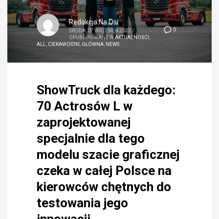
Redakcja Na Osi
0
ŚRODA, 07 WRZESIEŃ 2022
/
OPUBLIKOWANE W
AKTUALNOŚCI
,
ALL
,
CIEKAWOSTKI
,
GŁÓWNA
,
NEWS
ShowTruck dla każdego:
70 Actrosów L w
zaprojektowanej
specjalnie dla tego
modelu szacie graficznej
czeka w całej Polsce na
kierowców chętnych do
testowania jego