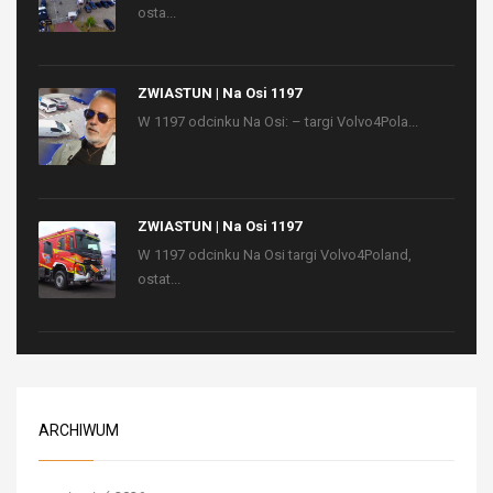
osta...
ZWIASTUN | Na Osi 1197
W 1197 odcinku Na Osi: – targi Volvo4Pola...
ZWIASTUN | Na Osi 1197
W 1197 odcinku Na Osi targi Volvo4Poland,
ostat...
ARCHIWUM