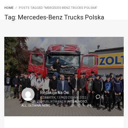
HOME
POSTS TAGGED "MERCEDES-BENZ TRUCKS POLSKA"
Tag: Mercedes-Benz Trucks Polska
Redakcja Na Osi
0
CZWARTEK, 13 PAŹDZIERNIK 2022
/
OPUBLIKOWANE W
AKTUALNOŚCI
,
ALL
,
GŁÓWNA
,
NEWS