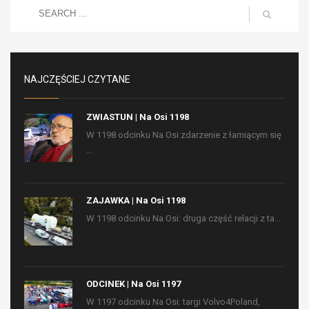
NAJCZĘŚCIEJ CZYTANE
ZWIASTUN | Na Osi 1198
W 1198 odcinku Na Osi zdarzenie z łamiącym się
...
ZAJAWKA | Na Osi 1198
W 1198 odcinku Na Osi: druga część relacji z ta...
ODCINEK | Na Osi 1197
W 1197 odcinku Na Osi: targi Volvo4Poland,