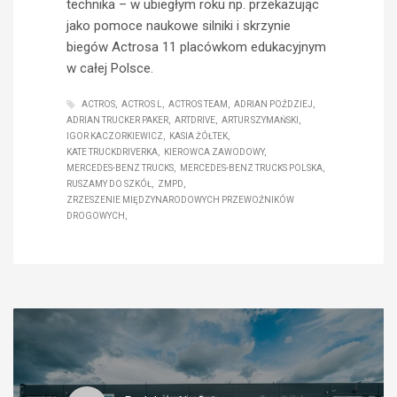
technika – w ubiegłym roku np. przekazując
jako pomoce naukowe silniki i skrzynie
biegów Actrosa 11 placówkom edukacyjnym
w całej Polsce.
ACTROS
ACTROS L
ACTROS TEAM
ADRIAN POŹDZIEJ
ADRIAN TRUCKER PAKER
ARTDRIVE
ARTUR SZYMAŃSKI
IGOR KACZORKIEWICZ
KASIA ŻÓŁTEK
KATE TRUCKDRIVERKA
KIEROWCA ZAWODOWY
MERCEDES-BENZ TRUCKS
MERCEDES-BENZ TRUCKS POLSKA
RUSZAMY DO SZKÓŁ
ZMPD
ZRZESZENIE MIĘDZYNARODOWYCH PRZEWOŹNIKÓW
DROGOWYCH