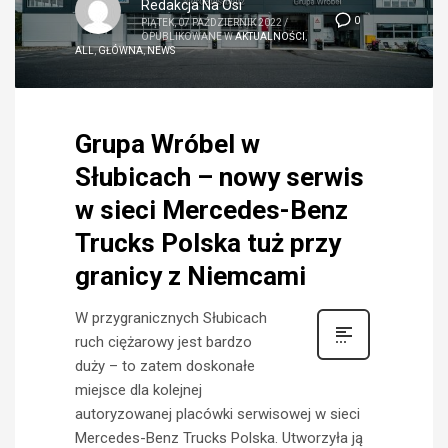
Redakcja Na Osi
0
PIĄTEK, 07 PAŹDZIERNIK 2022
/
OPUBLIKOWANE W
AKTUALNOŚCI
,
ALL
,
GŁÓWNA
,
NEWS
Grupa Wróbel w
Słubicach – nowy serwis
w sieci Mercedes-Benz
Trucks Polska tuż przy
granicy z Niemcami
W przygranicznych Słubicach
ruch ciężarowy jest bardzo
duży – to zatem doskonałe
miejsce dla kolejnej
autoryzowanej placówki serwisowej w sieci
Mercedes-Benz Trucks Polska. Utworzyła ją