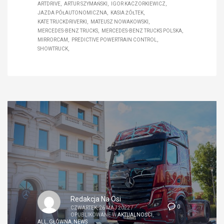
ARTDRIVE
ARTUR SZYMAŃSKI
IGOR KACZORKIEWICZ
JAZDA PÓŁAUTONOMICZNA
KASIA ŻÓŁTEK
KATE TRUCKDRIVERKI
MATEUSZ NOWAKOWSKI
MERCEDES-BENZ TRUCKS
MERCEDES-BENZ TRUCKS POLSKA
MIRRORCAM
PREDICTIVE POWERTRAIN CONTROL
SHOWTRUCK
Redakcja Na Osi
0
CZWARTEK, 26 MAJ 2022
/
OPUBLIKOWANE W
AKTUALNOŚCI
,
ALL
,
GŁÓWNA
,
NEWS