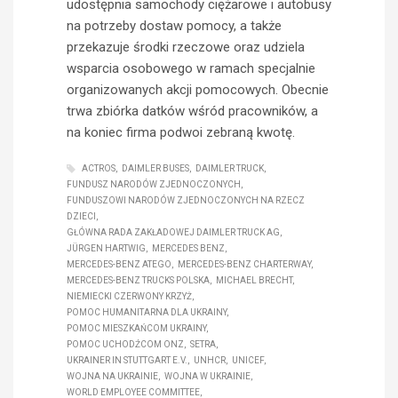
udostępnia samochody ciężarowe i autobusy
na potrzeby dostaw pomocy, a także
przekazuje środki rzeczowe oraz udziela
wsparcia osobowego w ramach specjalnie
organizowanych akcji pomocowych. Obecnie
trwa zbiórka datków wśród pracowników, a
na koniec firma podwoi zebraną kwotę.
ACTROS
DAIMLER BUSES
DAIMLER TRUCK
FUNDUSZ NARODÓW ZJEDNOCZONYCH
FUNDUSZOWI NARODÓW ZJEDNOCZONYCH NA RZECZ
DZIECI
GŁÓWNA RADA ZAKŁADOWEJ DAIMLER TRUCK AG
JÜRGEN HARTWIG
MERCEDES BENZ
MERCEDES-BENZ ATEGO
MERCEDES-BENZ CHARTERWAY
MERCEDES-BENZ TRUCKS POLSKA
MICHAEL BRECHT
NIEMIECKI CZERWONY KRZYŻ
POMOC HUMANITARNA DLA UKRAINY
POMOC MIESZKAŃCOM UKRAINY
POMOC UCHODŹCOM ONZ
SETRA
UKRAINER IN STUTTGART E.V.
UNHCR
UNICEF
WOJNA NA UKRAINIE
WOJNA W UKRAINIE
WORLD EMPLOYEE COMMITTEE