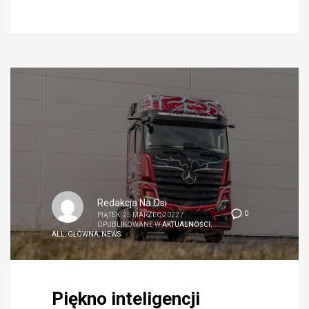
Redakcja Na Osi
0
PIĄTEK, 25 MARZEC 2022
/
OPUBLIKOWANE W
AKTUALNOŚCI
,
ALL
,
GŁÓWNA
,
NEWS
Piękno inteligencji