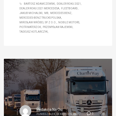
BARTOSZ ADAMCZEWSKI
DEALER ROKU 2021
DEALER ROKU 2021 MERCEDESA
FLEETBOARD
JAKUB MICHALSKI
MB
MERCEDES BENZ
MERCEDES-BENZ TRUCKS POLSKA
MIROSŁAW WRÓBEL SP. Z O.O.
NOBILE MOTORS
PIOTR MATERZOK
PRZEMYSŁAW RAJEWSKI
TADEUSZ KOTLARCZYK
Redakcja Na Osi
0
PONIEDZIAŁEK, 04 KWIECIEŃ 2022
/