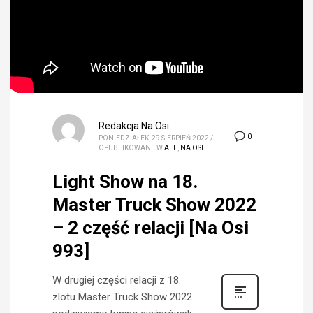
Redakcja Na Osi
0
PONIEDZIAŁEK, 29 SIERPIEŃ 2022
/
OPUBLIKOWANE W
ALL
,
NA OSI
Light Show na 18.
Master Truck Show 2022
– 2 część relacji [Na Osi
993]
W drugiej części relacji z 18.
zlotu Master Truck Show 2022