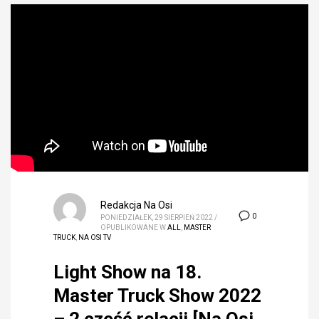
Redakcja Na Osi
0
PONIEDZIAŁEK, 29 SIERPIEŃ 2022
/
OPUBLIKOWANE W
ALL
,
MASTER
TRUCK
,
NA OSI TV
Light Show na 18.
Master Truck Show 2022
– 2 część relacji [Na Osi