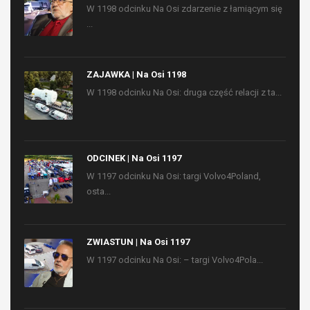
W 1198 odcinku Na Osi zdarzenie z łamiącym się
...
ZAJAWKA | Na Osi 1198
W 1198 odcinku Na Osi: druga część relacji z ta...
ODCINEK | Na Osi 1197
W 1197 odcinku Na Osi: targi Volvo4Poland,
osta...
ZWIASTUN | Na Osi 1197
W 1197 odcinku Na Osi: – targi Volvo4Pola...