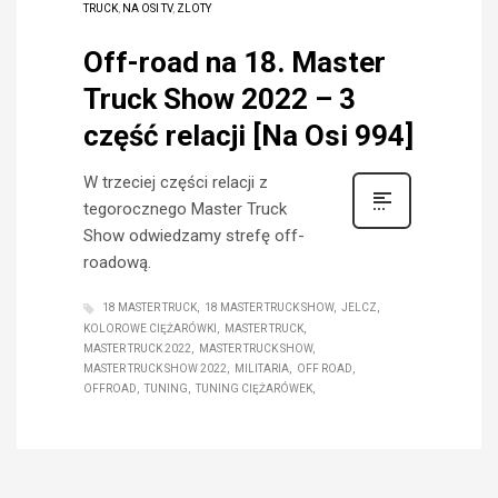
TRUCK
,
NA OSI TV
,
ZLOTY
Off-road na 18. Master
Truck Show 2022 – 3
część relacji [Na Osi 994]
W trzeciej części relacji z
tegorocznego Master Truck
Show odwiedzamy strefę off-
roadową.
18 MASTER TRUCK
18 MASTER TRUCK SHOW
JELCZ
KOLOROWE CIĘŻARÓWKI
MASTER TRUCK
MASTER TRUCK 2022
MASTER TRUCK SHOW
MASTER TRUCK SHOW 2022
MILITARIA
OFF ROAD
OFFROAD
TUNING
TUNING CIĘŻARÓWEK