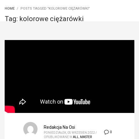
HOME
POSTS TAGGED "KOLOROWE CIĘŻARÓWKI"
Tag: kolorowe ciężarówki
Redakcja Na Osi
0
PONIEDZIAŁEK, 05 WRZESIEŃ 2022
/
OPUBLIKOWANE W
ALL
,
MASTER