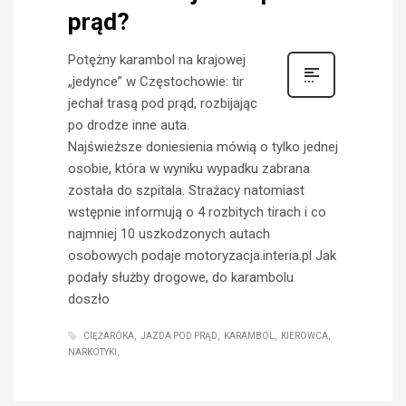
prąd?
Potężny karambol na krajowej
„jedynce” w Częstochowie: tir
jechał trasą pod prąd, rozbijając
po drodze inne auta.
Najświeższe doniesienia mówią o tylko jednej
osobie, która w wyniku wypadku zabrana
została do szpitala. Strażacy natomiast
wstępnie informują o 4 rozbitych tirach i co
najmniej 10 uszkodzonych autach
osobowych podaje motoryzacja.interia.pl Jak
podały służby drogowe, do karambolu
doszło
CIĘŻARÓKA
JAZDA POD PRĄD
KARAMBOL
KIEROWCA
NARKOTYKI