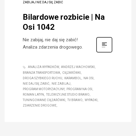
ZABIJAJ NIE DAJ SIĘ ZABIĆ
Bilardowe rozbicie | Na
Osi 1042
Nie zabijaj, nie daj się zabić!
Analiza zdarzenia drogowego.
ANALIZA WYPADKÓW
ANDRZEJ WACHOWSKI
BRANŻA TRANSPORTOWA
CIĘŻARÓWKI
DROGA SZYBKIEGO RUCHU
KARAMBOL
NA OSI
NIE DAJ SIĘ ZABIĆ
NIE ZABIJAJ
PROGRAM MOTORYZACYJNY
PROGRAM NA OSI
ROMAN LATYN
TELEWIZYJNE STUDIO BRAWO
TUNINGOWANE CIĘŻARÓWKI
TV BRAWO
WYPADKI
ZDARZENIE DROGOWE