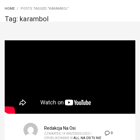
HOME
POSTS TAGGED "KARAMBOL"
Tag: karambol
Redakcja Na Osi
0
CZWARTEK, 14 WRZESIEŃ 2023
/
OPUBLIKOWANE W
ALL
,
NA OSI TV
,
NIE