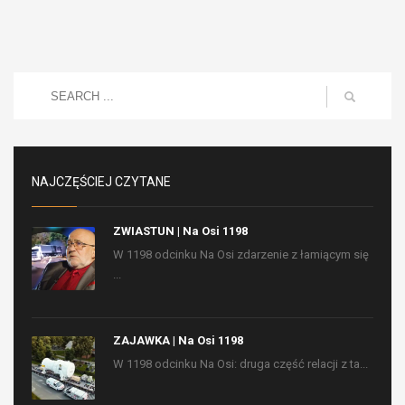
NAJCZĘŚCIEJ CZYTANE
ZWIASTUN | Na Osi 1198
W 1198 odcinku Na Osi zdarzenie z łamiącym się
...
ZAJAWKA | Na Osi 1198
W 1198 odcinku Na Osi: druga część relacji z ta...