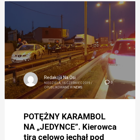
Redakcja Na Osi
0
NIEDZIELA, 16 CZERWIEC 2019
/
OPUBLIKOWANE W
NEWS
POTĘŻNY KARAMBOL
NA „JEDYNCE”. Kierowca
tira celowo jechał pod