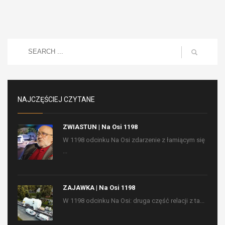
NAJCZĘŚCIEJ CZYTANE
ZWIASTUN | Na Osi 1198
W 1198 odcinku Na Osi zdarzenie z łamiącym się
...
ZAJAWKA | Na Osi 1198
W 1198 odcinku Na Osi: druga część relacji z ta...