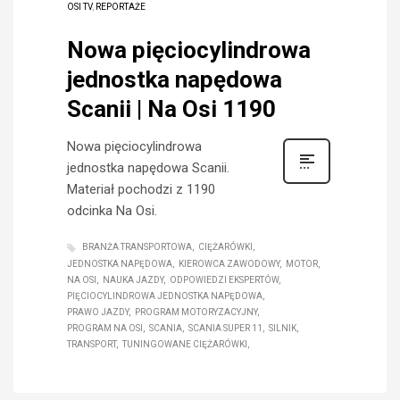
OSI TV
,
REPORTAŻE
Nowa pięciocylindrowa
jednostka napędowa
Scanii | Na Osi 1190
Nowa pięciocylindrowa
jednostka napędowa Scanii.
Materiał pochodzi z 1190
odcinka Na Osi.
BRANŻA TRANSPORTOWA
CIĘŻARÓWKI
JEDNOSTKA NAPĘDOWA
KIEROWCA ZAWODOWY
MOTOR
NA OSI
NAUKA JAZDY
ODPOWIEDZI EKSPERTÓW
PIĘCIOCYLINDROWA JEDNOSTKA NAPĘDOWA
PRAWO JAZDY
PROGRAM MOTORYZACYJNY
PROGRAM NA OSI
SCANIA
SCANIA SUPER 11
SILNIK
TRANSPORT
TUNINGOWANE CIĘŻARÓWKI