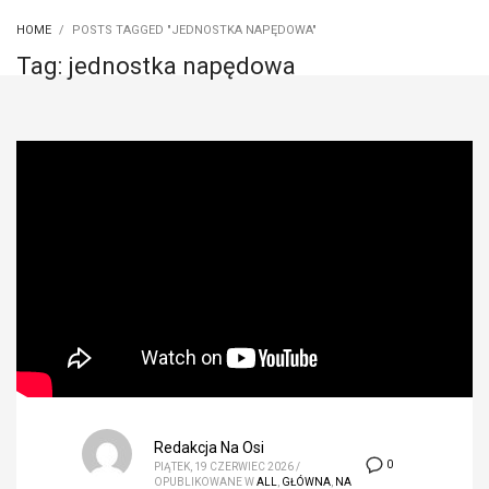
HOME
POSTS TAGGED "JEDNOSTKA NAPĘDOWA"
Tag: jednostka napędowa
Redakcja Na Osi
0
PIĄTEK, 19 CZERWIEC 2026
/
OPUBLIKOWANE W
ALL
,
GŁÓWNA
,
NA