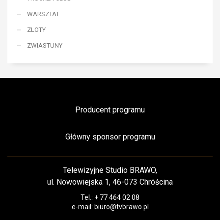
WARSZTAT
ZLOTY
ZWIASTUNY
Producent programu
Główny sponsor programu
Telewizyjne Studio BRAWO,
ul. Nowowiejska 1, 46-073 Chróścina
Tel.: + 77 464 02 08
e-mail: biuro@tvbrawo.pl